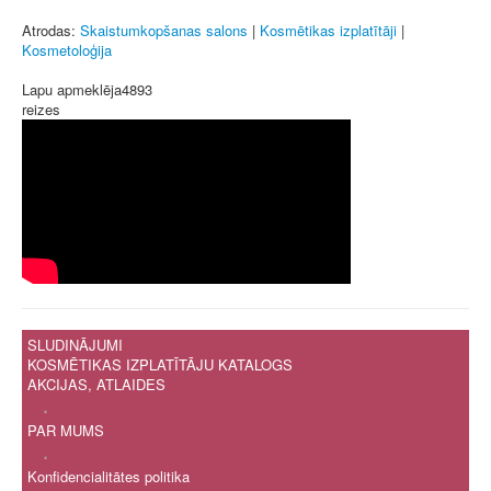
Atrodas:
Skaistumkopšanas salons
|
Kosmētikas izplatītāji
|
Kosmetoloģija
Lapu apmeklēja
4893
reizes
SLUDINĀJUMI
KOSMĒTIKAS IZPLATĪTĀJU KATALOGS
AKCIJAS, ATLAIDES
.
PAR MUMS
.
Konfidencialitātes politika