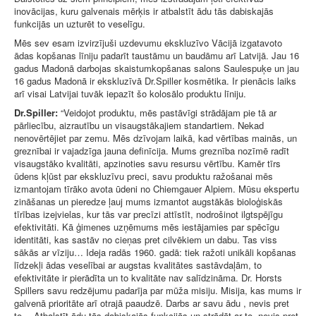
inovācijas, kuru galvenais mērķis ir atbalstīt ādu tās dabiskajās
funkcijās un uzturēt to veselīgu.
Mēs sev esam izvirzījuši uzdevumu ekskluzīvo Vācijā izgatavoto
ādas kopšanas līniju padarīt taustāmu un baudāmu arī Latvijā. Jau 16
gadus Madonā darbojas skaistumkopšanas salons Saulespuķe un jau
16 gadus Madonā ir ekskluzīvā Dr.Spiller kosmētika. Ir pienācis laiks
arī visai Latvijai tuvāk iepazīt šo kolosālo produktu līniju.
Dr.Spiller:
“Veidojot produktu, mēs pastāvīgi strādājam pie tā ar
pārliecību, aizrautību un visaugstākajiem standartiem. Nekad
nenovērtējiet par zemu. Mēs dzīvojam laikā, kad vērtības mainās, un
greznībai ir vajadzīga jauna definīcija. Mums greznība nozīmē radīt
visaugstāko kvalitāti, apzinoties savu resursu vērtību. Kamēr tīrs
ūdens kļūst par ekskluzīvu preci, savu produktu ražošanai mēs
izmantojam tīrāko avota ūdeni no Chiemgauer Alpiem. Mūsu ekspertu
zināšanas un pieredze ļauj mums izmantot augstākās bioloģiskās
tīrības izejvielas, kur tās var precīzi attīstīt, nodrošinot ilgtspējīgu
efektivitāti. Kā ģimenes uzņēmums mēs iestājamies par spēcīgu
identitāti, kas sastāv no cieņas pret cilvēkiem un dabu. Tas viss
sākās ar vīziju… Ideja radās 1960. gadā: tiek ražoti unikāli kopšanas
līdzekļi ādas veselībai ar augstas kvalitātes sastāvdaļām, to
efektivitāte ir pierādīta un to kvalitāte nav salīdzināma. Dr. Horsts
Spillers savu redzējumu padarīja par mūža misiju. Misija, kas mums ir
galvenā prioritāte arī otrajā paaudzē. Darbs ar savu ādu , nevis pret
to… Atbalstīt ādu tās dabiskajās funkcijās un strādāt ar to, nevis pret