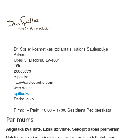
Dr. Spiller kosmētikas izplatītājs, salons Saulespuķe
Adrese:
Upes 3
,
Madona
, LV-4801
Tālr.:
26603773
e-pasts:
ilze@saulespuke.com
web-saits:
spiller.lv/
Darba laiks
:
Pirmd. – Piekt. 10:00 – 17:00 Sestdiena Pēc pieraksta
Par mums
Augstākā kvalitāte. Ekskluzivitāte. Sekojot dabas piemēram.
Balstoties uz šiem principiem, mēs izstrādājam ļoti efektīvas