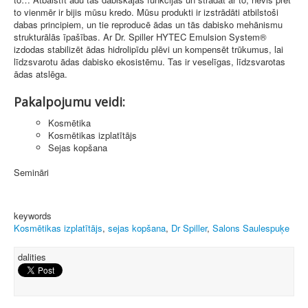
to vienmēr ir bijis mūsu kredo. Mūsu produkti ir izstrādāti atbilstoši
dabas principiem, un tie reproducē ādas un tās dabisko mehānismu
strukturālās īpašības. Ar Dr. Spiller HYTEC Emulsion System®
izdodas stabilizēt ādas hidrolipīdu plēvi un kompensēt trūkumus, lai
līdzsvarotu ādas dabisko ekosistēmu. Tas ir veselīgas, līdzsvarotas
ādas atslēga.
Pakalpojumu veidi:
Kosmētika
Kosmētikas izplatītājs
Sejas kopšana
Semināri
keywords
Kosmētikas izplatītājs
,
sejas kopšana
,
Dr Spiller
,
Salons Saulespuķe
dalities