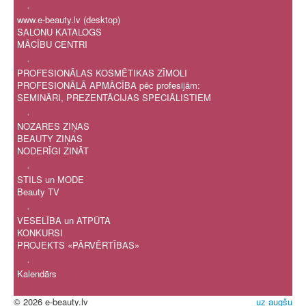
.
www.e-beauty.lv (desktop)
SALONU KATALOGS
MĀCĪBU CENTRI
.
PROFESIONĀLAS KOSMĒTIKAS ZĪMOLI
PROFESIONĀLĀ APMĀCĪBA pēc profesijām:
SEMINĀRI, PREZENTĀCIJAS SPECIĀLISTIEM
.
NOZARES ZIŅAS
BEAUTY ZIŅAS
NODERĪGI ZINĀT
.
STILS un MODE
Beauty TV
.
VESELĪBA un ATPŪTA
KONKURSI
PROJEKTS «PĀRVĒRTĪBAS»
.
Kalendārs
© 2026 e-beauty.lv
uz augšu