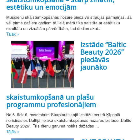
estētiku un emocijām
Mūsdienu skaistumkopšanas nozare piedzīvo straujas pārmaiņas. Ja
vēl pirms dažiem gadiem tā lielā mērā tika saistīta ar estētisku
rezultātu un vizuālām pārvērtībām, tad šodien skai...
Tālāk »
Izstāde “Baltic
Beauty 2026”
piedāvās
jaunāko
skaistumkopšanā un plašu
programmu profesionāļiem
No 6. līdz 8. novembrim Starptautiskajā izstāžu centrā Ķīpsalā
norisināsies Baltijā lielākā skaistumkopšanas nozares izstāde „Baltic
Beauty 2026”. Trīs dienu garumā notiks dažādas ...
Tālāk »