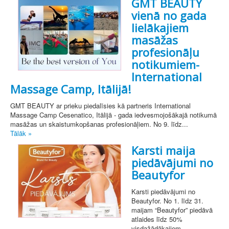
GMT BEAUTY
vienā no gada
lielākajiem
masāžas
profesionāļu
notikumiem-
International
Massage Camp, Itālijā!
GMT BEAUTY ar prieku piedalīsies kā partneris International
Massage Camp Cesenatico, Itālijā - gada iedvesmojošākajā notikumā
masāžas un skaistumkopšanas profesionāļiem. No 9. līdz...
Tālāk »
Karsti maija
piedāvājumi no
Beautyfor
Karsti piedāvājumi no
Beautyfor. No 1. līdz 31.
maijam “Beautyfor” piedāvā
atlaides līdz 50%
visdažādākajiem