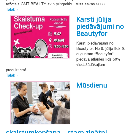
ražotājs GMT BEAUTY svin pilngadību. Viss sākās 2008...
Tālāk »
Karsti jūlija
piedāvājumi no
Beautyfor
Karsti piedāvājumi no
Beautyfor. No 8. jūlija līdz 9.
augustam “Beautyfor”
piedāvā atlaides līdz 50%
visdažādākajiem
produktiem!...
Tālāk »
Mūsdienu
skaistumkopšana – starp zinātni,