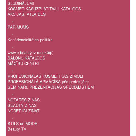
SLUDINĀJUMI
KOSMĒTIKAS IZPLATĪTĀJU KATALOGS
AKCIJAS, ATLAIDES
.
PAR MUMS
.
Konfidencialitātes politika
.
www.e-beauty.lv (desktop)
SALONU KATALOGS
MĀCĪBU CENTRI
.
PROFESIONĀLAS KOSMĒTIKAS ZĪMOLI
PROFESIONĀLĀ APMĀCĪBA pēc profesijām:
SEMINĀRI, PREZENTĀCIJAS SPECIĀLISTIEM
.
NOZARES ZIŅAS
BEAUTY ZIŅAS
NODERĪGI ZINĀT
.
STILS un MODE
Beauty TV
.