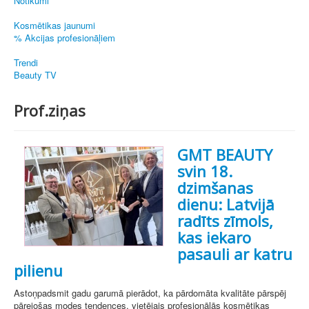
Notikumi
Kosmētikas jaunumi
% Akcijas profesionāļiem
Trendi
Beauty TV
Prof.ziņas
GMT BEAUTY
svin 18.
dzimšanas
dienu: Latvijā
radīts zīmols,
kas iekaro
pasauli ar katru
pilienu
Astoņpadsmit gadu garumā pierādot, ka pārdomāta kvalitāte pārspēj
pārejošas modes tendences, vietējais profesionālās kosmētikas