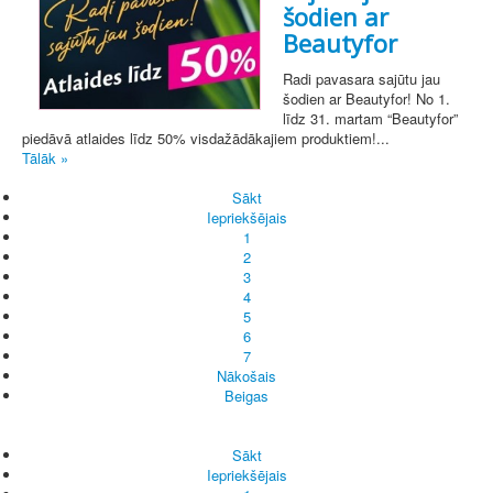
šodien ar
Beautyfor
Radi pavasara sajūtu jau
šodien ar Beautyfor! No 1.
līdz 31. martam “Beautyfor”
piedāvā atlaides līdz 50% visdažādākajiem produktiem!...
Tālāk »
Sākt
Iepriekšējais
1
2
3
4
5
6
7
Nākošais
Beigas
Sākt
Iepriekšējais