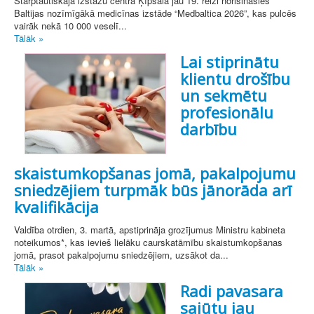
Starptautiskajā izstāžu centrā Ķīpsalā jau 19. reizi norisināsies
Baltijas nozīmīgākā medicīnas izstāde “Medbaltica 2026”, kas pulcēs
vairāk nekā 10 000 veselī...
Tālāk »
Lai stiprinātu
klientu drošību
un sekmētu
profesionālu
darbību
skaistumkopšanas jomā, pakalpojumu
sniedzējiem turpmāk būs jānorāda arī
kvalifikācija
Valdība otrdien, 3. martā, apstiprināja grozījumus Ministru kabineta
noteikumos*, kas ievieš lielāku caurskatāmību skaistumkopšanas
jomā, prasot pakalpojumu sniedzējiem, uzsākot da...
Tālāk »
Radi pavasara
sajūtu jau