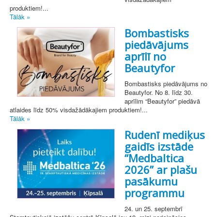
produktiem!...
Tālāk »
Bombastisks
piedāvājums
aprīlī no
Beautyfor
Bombastisks piedāvājums no
Beautyfor. No 8. līdz 30.
aprīlim “Beautyfor” piedāvā
atlaides līdz 50% visdažādākajiem produktiem!...
Tālāk »
Rudenī mediķus
gaidīs izstāde
“Medbaltica
2026” ar plašu
pasākumu
programmu
24. un 25. septembrī