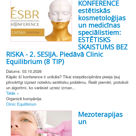
KONFERENCE
estētiskās
kosmetoloģijas
un medicīnas
speciālistiem:
ESTĒTISKS
SKAISTUMS BEZ
RISKA - 2. SESIJA. Piedāvā Clinic
Equilibrium (8 TIP)
Datums: 03.10.2026
Kāpēc šī konference ir unikāla? Tikai starpdisciplināra pieeja ļauj
pilnvērtīgi izprast noteiktu estētisku problēmu. Reāli piemēri, protokoli
un algoritmi, ko varēsiet uzreiz izman...
Tālāk »
Organizē kompānija:
Clinic Equilibrium
Mezoterapijas
un