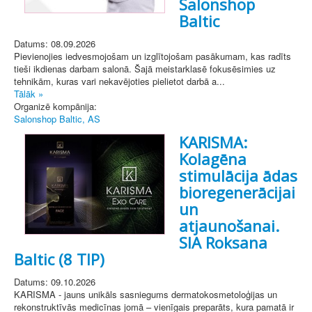
Salonshop
Baltic
Datums: 08.09.2026
Pievienojies iedvesmojošam un izglītojošam pasākumam, kas radīts
tieši ikdienas darbam salonā. Šajā meistarklasē fokusēsimies uz
tehnikām, kuras vari nekavējoties pielietot darbā a...
Tālāk »
Organizē kompānija:
Salonshop Baltic, AS
KARISMA:
Kolagēna
stimulācija ādas
bioregenerācijai
un
atjaunošanai.
SIA Roksana
Baltic (8 TIP)
Datums: 09.10.2026
KARISMA - jauns unikāls sasniegums dermatokosmetoloģijas un
rekonstruktīvās medicīnas jomā – vienīgais preparāts, kura pamatā ir