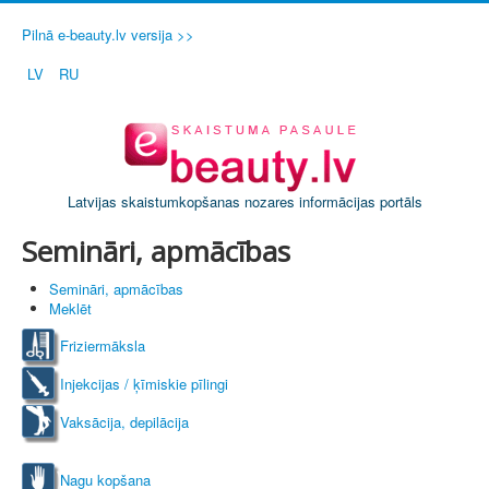
Pilnā e-beauty.lv versija >>
LV
RU
Latvijas skaistumkopšanas nozares informācijas portāls
Semināri, apmācības
Semināri, apmācības
Meklēt
Friziermāksla
Injekcijas / ķīmiskie pīlingi
Vaksācija, depilācija
Nagu kopšana