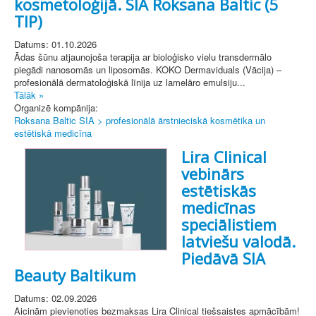
kosmetoloģijā. SIA Roksana Baltic (5
TIP)
Datums: 01.10.2026
Ādas šūnu atjaunojoša terapija ar bioloģisko vielu transdermālo
piegādi nanosomās un liposomās. KOKO Dermaviduals (Vācija) –
profesionālā dermatoloģiskā līnija uz lamelāro emulsiju...
Tālāk »
Organizē kompānija:
Roksana Baltic SIA > profesionālā ārstnieciskā kosmētika un
estētiskā medicīna
Lira Clinical
vebinārs
estētiskās
medicīnas
speciālistiem
latviešu valodā.
Piedāvā SIA
Beauty Baltikum
Datums: 02.09.2026
Aicinām pievienoties bezmaksas Lira Clinical tiešsaistes apmācībām!