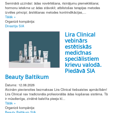
Seminārā uzzināsi: ādas novērtēšana, risinājumu piemeklēšana;
hormonu ietekme uz ādas stāvokli; atbilstošas terapijas metodes
izvēles principi; ārstēšanas metodes kontrindikācijas,...
Tālāk »
Organizē kompānija:
Dinastija SIA
Lira Clinical
vebinārs
estētiskās
medicīnas
speciālistiem
krievu valodā.
Piedāvā SIA
Beauty Baltikum
Datums: 12.08.2026
Aicinām pievienoties bezmaksas Lira Clinical tiešsaistes apmācībām!
Lira Clinical nav tradicionāla profesionālās ādas kopšanas sistēma. Tā
ir mūsdienīga, zinātnē balstīta pieeja kl...
Tālāk »
Organizē kompānija:
Beauty Baltikum SIA