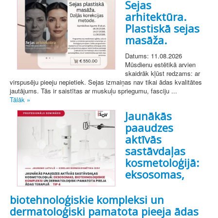
Sejas
arhitektūra.
Plastiskā sejas
masāža.
Datums: 11.08.2026
Mūsdienu estētikā arvien
skaidrāk kļūst redzams: ar
virspusēju pieeju nepietiek. Sejas izmaiņas nav tikai ādas kvalitātes
jautājums. Tās ir saistītas ar muskuļu spriegumu, fasciju ...
Tālāk »
Jaunākās
paaudzes
aktīvās
sastāvdaļas
kosmetoloģijā:
eksosomas,
biotehnoloģiskie kompleksi un
dermatoloģiski pamatota pieeja ādas