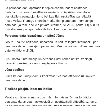
Ja personas datu apstrāde ir nepieciešama tādām apstrādes
darbībām, uz kurām neattiecas neviens no iepriekš norādītajiem
tiesiskajiem pamatojumiem, bet kas tiek uzskatītas par atļautām
mūsu veiktu likumīgu interešu mērķu dēļ, piemēram, mārketinga
darbības, ja tām ir neliela privāta ietekme, VDAR 6. panta 1.f) punkts
ir uzskatāms par apstrādes darbību likumīgu pamatu.
Personas datu izpaušana un pārsūtīšana
SIA “e.Beauty” neizpauž, nepārdod un neizīrē iegūto informāciju par
personas datiem trešajām personām. Mēs nodrošinām Jūsu personas
datu konfidencialitāti.
Jūsu kontaktinformācija un personas dati nekad netiks izsniegti
trešajām pusēm, ja vien to nepieprasa likums.
Jūsu tiesības
Jums kā datu subjektam ir konkrētas tiesības attiecībā uz saviem
personas datiem.
Tiesības piekļūt, labot un iebilst
Varat sazināties ar mums, un mēs informēsim jūs par to, kādus
personas datus esam apkopojuši un apstrādājuši attiecībā uz jums,
kā arī par mērķiem, kādiem šie dati tiek izmantoti. Jums ir tiesības