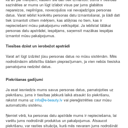
sazināties ar mums un lūgt izlabot visus par jums glabātos
nepareizos, nepilnīgos, novecojušos vai nevajadzīgos personas
datus. Varat iebilst konkrētu personas datu izmantošanai, ja šādi dati
tiek izmantoti citiem mērķiem, kas atšķiras no tiem, kas ir
nepieciešami mūsu pakalpojumu veiktspējai. Ja iebilstat tālākai
personas datu apstrādei, iespējams, saņemsit mazākas iespējas
izmantot mūsu pakalpojumus.
Tiesības dzēst un ierobežot apstrādi
Varat arī lūgt izdzēst jūsu personas datus no mūsu sistēmām. Mēs
nodrošināsim atbilstību šādam pieprasījumam, ja vien nebūs tiesiska
pamatojuma nedzēst datus.
Piekrišanas gadījumi
Ja esat iesniedzis mums savus personas datus, pamatojoties uz
piekrišanu, jums ir tiesības jebkurā laikā atsaukt šo piekrišanu,
rakstot mums uz
vai piereģistrēties caur mūsu
automatizētu sistēmu.
Ņemiet vērā, ka personas datu apstrāde mums ir nepieciešama, lai
varētu jums nodrošināt produktus un pakalpojumus. Atsaucot
piekrišanu, var rasties situācija, kurā mēs nevaram jums nodrošināt