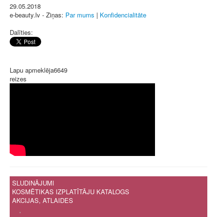
29.05.2018
e-beauty.lv - Ziņas:
Par mums
|
Konfidencialitāte
Dalīties:
Lapu apmeklēja
6649
reizes
SLUDINĀJUMI
KOSMĒTIKAS IZPLATĪTĀJU KATALOGS
AKCIJAS, ATLAIDES
.