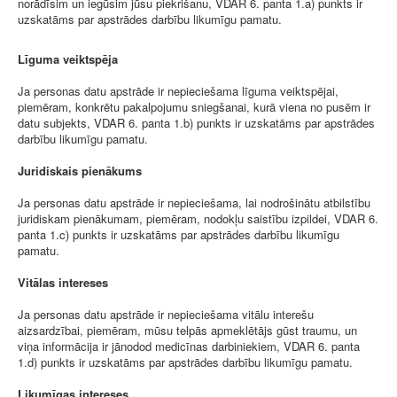
norādīsim un iegūsim jūsu piekrišanu, VDAR 6. panta 1.a) punkts ir
uzskatāms par apstrādes darbību likumīgu pamatu.
Līguma veiktspēja
Ja personas datu apstrāde ir nepieciešama līguma veiktspējai,
piemēram, konkrētu pakalpojumu sniegšanai, kurā viena no pusēm ir
datu subjekts, VDAR 6. panta 1.b) punkts ir uzskatāms par apstrādes
darbību likumīgu pamatu.
Juridiskais pienākums
Ja personas datu apstrāde ir nepieciešama, lai nodrošinātu atbilstību
juridiskam pienākumam, piemēram, nodokļu saistību izpildei, VDAR 6.
panta 1.c) punkts ir uzskatāms par apstrādes darbību likumīgu
pamatu.
Vitālas intereses
Ja personas datu apstrāde ir nepieciešama vitālu interešu
aizsardzībai, piemēram, mūsu telpās apmeklētājs gūst traumu, un
viņa informācija ir jānodod medicīnas darbiniekiem, VDAR 6. panta
1.d) punkts ir uzskatāms par apstrādes darbību likumīgu pamatu.
Likumīgas intereses