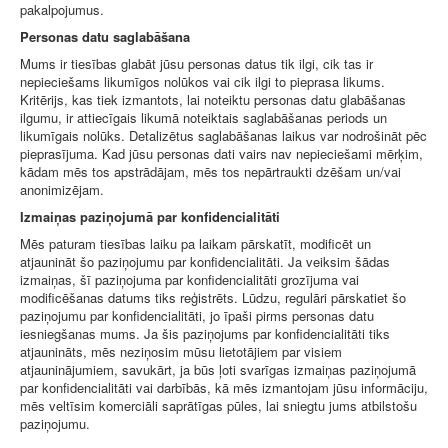
pakalpojumus.
Personas datu saglabāšana
Mums ir tiesības glabāt jūsu personas datus tik ilgi, cik tas ir
nepieciešams likumīgos nolūkos vai cik ilgi to pieprasa likums.
Kritērijs, kas tiek izmantots, lai noteiktu personas datu glabāšanas
ilgumu, ir attiecīgais likumā noteiktais saglabāšanas periods un
likumīgais nolūks. Detalizētus saglabāšanas laikus var nodrošināt pēc
pieprasījuma. Kad jūsu personas dati vairs nav nepieciešami mērķim,
kādam mēs tos apstrādājam, mēs tos nepārtraukti dzēšam un/vai
anonimizējam.
Izmaiņas paziņojumā par konfidencialitāti
Mēs paturam tiesības laiku pa laikam pārskatīt, modificēt un
atjaunināt šo paziņojumu par konfidencialitāti. Ja veiksim šādas
izmaiņas, šī paziņojuma par konfidencialitāti grozījuma vai
modificēšanas datums tiks reģistrēts. Lūdzu, regulāri pārskatiet šo
paziņojumu par konfidencialitāti, jo īpaši pirms personas datu
iesniegšanas mums. Ja šis paziņojums par konfidencialitāti tiks
atjaunināts, mēs neziņosim mūsu lietotājiem par visiem
atjauninājumiem, savukārt, ja būs ļoti svarīgas izmaiņas paziņojumā
par konfidencialitāti vai darbībās, kā mēs izmantojam jūsu informāciju,
mēs veltīsim komerciāli saprātīgas pūles, lai sniegtu jums atbilstošu
paziņojumu.