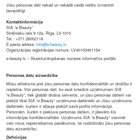
Jūsu personas dati nekad un nekādā veidā netiks izmantoti
ļaunprātīgi.
Kontaktinformācija
SIA “e.Beauty”
Strēlnieku iela 9-12a, Rīga, LV-1010
Tel.: +371 26002118
E-pasta adrese:
Organizācijas reģistrācijas numurs: LV40103401154
e-beauty.lv – Skaistumkopšanas nozares informatīvs portāls
Personas datu aizsardzība
Mūsu attieksme pret jūsu personas datu konfidencialitāti un drošību ir
nopietna. Visi personas dati, ko esat sniedzis uzņēmumam SIA
“e.Beauty”, tiek glabāti drošos serveros, un jūsu personas datiem var
piekļūt tikai SIA “e.Beauty” uzņēmuma darbinieki un Jūsu uzņēmuma
darbinieki, kuriem ir atļauja piekļūt savā profila informācijai.
Personām, kurām ir piekļuve personas datiem, ir jāievēro šīs
informācijas konfidencialitāte. Uzņēmums SIA “e.Beauty” vienmēr
veic visus nepieciešamos pasākumus, lai nodrošinātu jūsu personas
datu aizsardzību.
Definīcijas