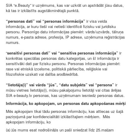
SIA “e.Beauty” ir uzņēmums, kas var uzkrāt un apstrādāt jūsu datus,
kā tas ir izklāstīts augstākminētajā punktā.
“personas dati” vai “personas informācija”
ir visa veida
informācija, ar kuru tieši vai netieši identificē fizisku vai juridisku
personu. Personīgo datu informācijas piemēri: vārds/uzvārds, tālruņa
numurs, e-pasta adrese, profesija, IP adrese, uzņēmuma reģistrācijas
numurs.
“
sensitīvi personas dati” vai “sensitīva personas informācija”
ir
konkrētas speciālas personas datu kategorijas, un šī informācija ir
sensitīvāki dati par fizisku personu. Personas informācijas piemēri:
rase vai etniskā izcelsme, politiskā pārliecība, reliģiskie vai
filozofiskie uzskati vai dalība arodbiedrībā.
“lietotājs(i)” vai vārds “jūs”, “datu subjekts” vai “persona”
ir
mūsu vietnes lietotājs(i), mūsu pakalpojumu lietotāji vai citas ārējas
SIA e-beauty.lv personas, kas uzņēmumam iesniedz personas datus.
Informācija, ko apkopojam, un personas datu apkopošanas mērķi
Mēs apkopojam tikai tādu personas informāciju, kas attiecas uz šajā
paziņojumā par konfidencialitāti izklāstītajiem mērķiem. Mēs
apkopojam informāciju, ko
(a) jūs mums esat nodrošinājis un paši sniedzat līdz 25.maijam