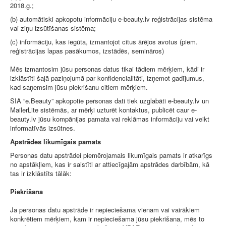
2018.g.;
(b) automātiski apkopotu informāciju e-beauty.lv reģistrācijas sistēma
vai ziņu izsūtīšanas sistēma;
(c) informāciju, kas iegūta, izmantojot citus ārējos avotus (piem.
reģistrācijas lapas pasākumos, izstādēs, semināros)
Mēs izmantosim jūsu personas datus tikai tādiem mērķiem, kādi ir
izklāstīti šajā paziņojumā par konfidencialitāti, izņemot gadījumus,
kad saņemsim jūsu piekrišanu citiem mērķiem.
SIA “e.Beauty” apkopotie personas dati tiek uzglabāti e-beauty.lv un
MailerLite sistēmās, ar mērķi uzturēt kontaktus, publicēt caur e-
beauty.lv jūsu kompānijas pamata vai reklāmas informāciju vai veikt
informatīvās izsūtnes.
Apstrādes likumīgais pamats
Personas datu apstrādei piemērojamais likumīgais pamats ir atkarīgs
no apstākļiem, kas ir saistīti ar attiecīgajām apstrādes darbībām, kā
tas ir izklāstīts tālāk:
Piekrišana
Ja personas datu apstrāde ir nepieciešama vienam vai vairākiem
konkrētiem mērķiem, kam ir nepieciešama jūsu piekrišana, mēs to