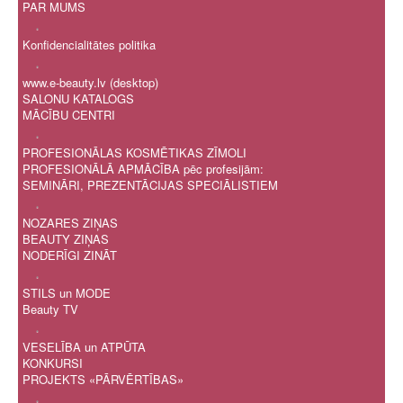
PAR MUMS
.
Konfidencialitātes politika
.
www.e-beauty.lv (desktop)
SALONU KATALOGS
MĀCĪBU CENTRI
.
PROFESIONĀLAS KOSMĒTIKAS ZĪMOLI
PROFESIONĀLĀ APMĀCĪBA pēc profesijām:
SEMINĀRI, PREZENTĀCIJAS SPECIĀLISTIEM
.
NOZARES ZIŅAS
BEAUTY ZIŅAS
NODERĪGI ZINĀT
.
STILS un MODE
Beauty TV
.
VESELĪBA un ATPŪTA
KONKURSI
PROJEKTS «PĀRVĒRTĪBAS»
.