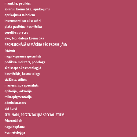
manikīrs, pedikīrs
solāriju kosmētika, aprīkojums
aprīkojums saloniem
instrumenti un aksesuāri
plaša patēriņa kosmētika
veselības preces
eko, bio, dabīga kosmētika
PROFESIONĀLĀ APMĀCĪBA PĒC PROFESIJĀM:
frizieris
nagu kopšanas speciālists
pedikīra meistars, podologs
skaist.spec.kosmetoloģijā
kosmētiķis, kosmetologs
vizāžists, stilists
masieris, spa speciālists
epilācija, vaksācija
mikropigmentācija
administrators
citi kursi
SEMINĀRI, PREZENTĀCIJAS SPECIĀLISTIEM
frizermāksla
nagu kopšana
kosmetoloģija