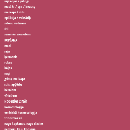
injekcijas / pīlingi
masāža / spa / beauty
meikaps / stils
epilācija / vaksācija
salonu vadīšana
citi
semināri sievietēm
KOPŠANA
mati
seja
ķermenis
rokas
kājas
nagi
grims, meikaps
stils, apģērbs
bērniem
vīriešiem
NODERĪGI ZINĀT
kosmetoloģija
estētiskā kosmetoloģija
friziermāksla
nagu kopšanas, nagu dizains
pedikīrs, kāju kopšana