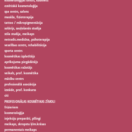
kosmetoloģijas centrs, kabinets
estētiskā kosmetoloģija
spa centrs, salons
masāža, fizioterapija
tattoo / mikropigmentācija
solārijs, sauļošanās studija
stila studija, meikaps
netradic.medicīna, psihoterapija
veselības centrs, rehabilitācija
sporta centrs
kosmētikas izplatītājs
aprīkojuma piegādātājs
kosmētikas ražotājs
veikals, prof. kosmētika
mācību centrs
profesionālā asociācija
izstāde, prof. konkurss
citi
PROFESIONĀLAS KOSMĒTIKAS ZĪMOLI
frizieriem
kosmetoloģija
injekciju preparāti, pīlingi
meikaps, skropstu ķīm.krāsas
permanentais meikaps