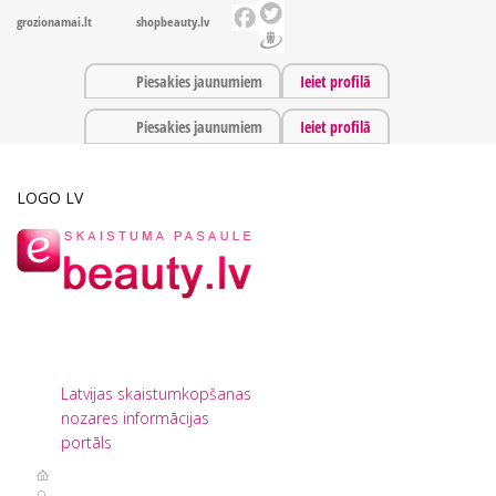
grozionamai.lt
shopbeauty.lv
Piesakies jaunumiem
Ieiet profilā
Piesakies jaunumiem
Ieiet profilā
LOGO LV
Latvijas skaistumkopšanas
nozares informācijas
portāls