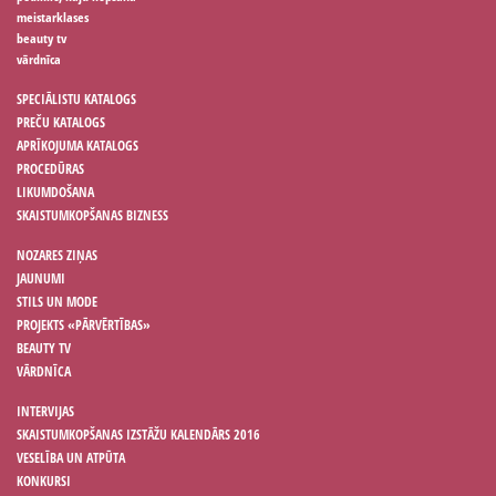
meistarklases
beauty tv
vārdnīca
SPECIĀLISTU KATALOGS
PREČU KATALOGS
APRĪKOJUMA KATALOGS
PROCEDŪRAS
LIKUMDOŠANA
SKAISTUMKOPŠANAS BIZNESS
NOZARES ZIŅAS
JAUNUMI
STILS UN MODE
PROJEKTS «PĀRVĒRTĪBAS»
BEAUTY TV
VĀRDNĪCA
INTERVIJAS
SKAISTUMKOPŠANAS IZSTĀŽU KALENDĀRS 2016
VESELĪBA UN ATPŪTA
KONKURSI