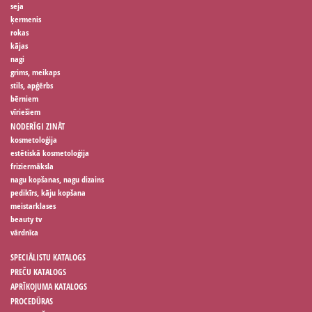
seja
ķermenis
rokas
kājas
nagi
grims, meikaps
stils, apģērbs
bērniem
vīriešiem
NODERĪGI ZINĀT
kosmetoloģija
estētiskā kosmetoloģija
friziermāksla
nagu kopšanas, nagu dizains
pedikīrs, kāju kopšana
meistarklases
beauty tv
vārdnīca
SPECIĀLISTU KATALOGS
PREČU KATALOGS
APRĪKOJUMA KATALOGS
PROCEDŪRAS