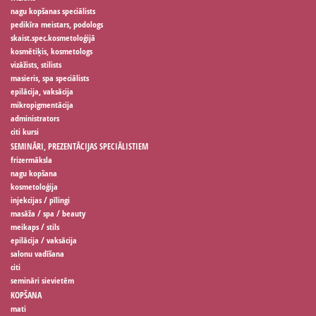
nagu kopšanas speciālists
pedikīra meistars, podologs
skaist.spec.kosmetoloģijā
kosmētiķis, kosmetologs
vizāžists, stilists
masieris, spa speciālists
epilācija, vaksācija
mikropigmentācija
administrators
citi kursi
SEMINĀRI, PREZENTĀCIJAS SPECIĀLISTIEM
frizermāksla
nagu kopšana
kosmetoloģija
injekcijas / pīlingi
masāža / spa / beauty
meikaps / stils
epilācija / vaksācija
salonu vadīšana
citi
semināri sievietēm
KOPŠANA
mati