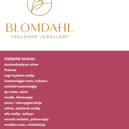
UZŅĒMUMU KATALOGS
skaistumkopšanas salons
frizētava
nagu kopšanas studija
kosmetoloģijas centrs, kabinets
estētiskā kosmetoloģija
spa centrs, salons
masāža, fizioterapija
tattoo / mikropigmentācija
solārijs, sauļošanās studija
stila studija, meikaps
netradic.medicīna, psihoterapija
veselības centrs, rehabilitācija