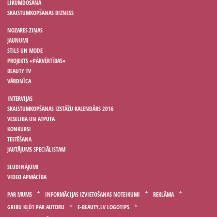
LIKUMDOŠANA
SKAISTUMKOPŠANAS BIZNESS
NOZARES ZIŅAS
JAUNUMI
STILS UN MODE
PROJEKTS «PĀRVĒRTĪBAS»
BEAUTY TV
VĀRDNĪCA
INTERVIJAS
SKAISTUMKOPŠANAS IZSTĀŽU KALENDĀRS 2016
VESELĪBA UN ATPŪTA
KONKURSI
TESTĒŠANA
JAUTĀJUMS SPECIĀLISTAM
SLUDINĀJUMI
VIDEO APMĀCĪBA
PAR MUMS
INFORMĀCIJAS IZVIETOŠANAS NOTEIKUMI
REKLĀMA
GRIBU KĻŪT PAR AUTORU
E-BEAUTY.LV LOGOTIPS