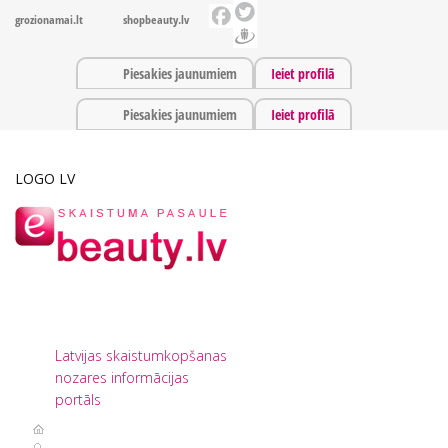
grozionamai.lt
shopbeauty.lv
Piesakies jaunumiem
Ieiet profilā
Piesakies jaunumiem
Ieiet profilā
LOGO LV
Latvijas skaistumkopšanas
nozares informācijas
portāls