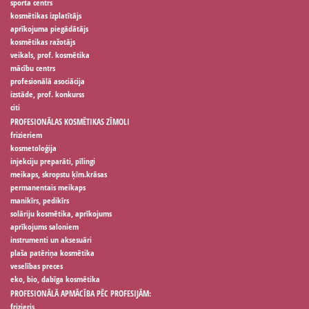
sporta centrs
kosmētikas izplatītājs
aprīkojuma piegādātājs
kosmētikas ražotājs
veikals, prof. kosmētika
mācību centrs
profesionālā asociācija
izstāde, prof. konkurss
citi
PROFESIONĀLAS KOSMĒTIKAS ZĪMOLI
frizieriem
kosmetoloģija
injekciju preparāti, pīlingi
meikaps, skropstu ķīm.krāsas
permanentais meikaps
manikīrs, pedikīrs
solāriju kosmētika, aprīkojums
aprīkojums saloniem
instrumenti un aksesuāri
plaša patēriņa kosmētika
veselības preces
eko, bio, dabīga kosmētika
PROFESIONĀLĀ APMĀCĪBA PĒC PROFESIJĀM:
frizieris