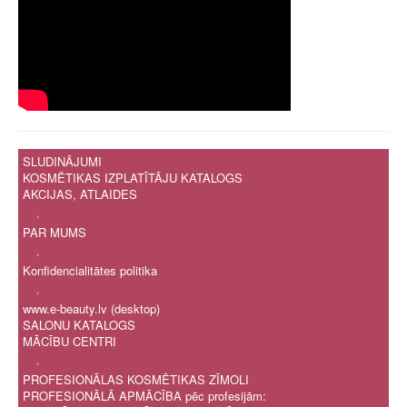
SLUDINĀJUMI
KOSMĒTIKAS IZPLATĪTĀJU KATALOGS
AKCIJAS, ATLAIDES
.
PAR MUMS
.
Konfidencialitātes politika
.
www.e-beauty.lv (desktop)
SALONU KATALOGS
MĀCĪBU CENTRI
.
PROFESIONĀLAS KOSMĒTIKAS ZĪMOLI
PROFESIONĀLĀ APMĀCĪBA pēc profesijām: