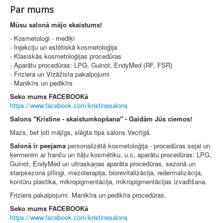
Par mums
Mūsu salonā mājo skaistums!
- Kosmetoloģi - mediķi
- Injekciju un estētiskā kosmetoloģija
- Klasiskās kosmetoloģijas procedūras
- Aparātu procedūras: LPG, Guinot, EndyMed (RF, FSR)
- Friziera un Vizāžista pakalpojumi
- Manikīrs un pedikīrs
Seko mums FACEBOOKā
https://www.facebook.com/kristinesalons
Salons "Kristīne - skaistumkopšana" - Gaidām Jūs ciemos!
Mazs, bet ļoti mājīgs, slēgta tipa salons Vecrīgā.
Salonā ir peejama
personalizētā kosmetoloģija - procedūras sejai un
ķermenim ar franču un itāļu kosmētiku, u.c, aparātu procedūras: LPG,
Guinot, EndyMed un ultraskaņas aparāta procedūras, sezonā un
starpsezona pīlingi, mezoterapija, biorevitalizācija, redermalizācija,
kontūru plastika, mikropigmentācija, mikropigmentācijas izvadīšana.
Friziera pakalpojumi. Manikīra un pedikīra procedūras.
Seko mums FACEBOOKā
https://www.facebook.com/kristinesalons