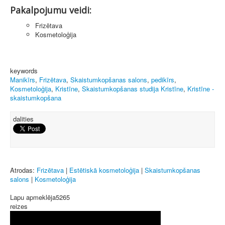
Pakalpojumu veidi:
Frizētava
Kosmetoloģija
keywords
Manikīrs
,
Frizētava
,
Skaistumkopšanas salons
,
pedikīrs
,
Kosmetoloģija
,
Kristīne
,
Skaistumkopšanas studija Kristīne
,
Kristīne -
skaistumkopšana
dalities
Atrodas:
Frizētava
|
Estētiskā kosmetoloģija
|
Skaistumkopšanas
salons
|
Kosmetoloģija
Lapu apmeklēja
5265
reizes