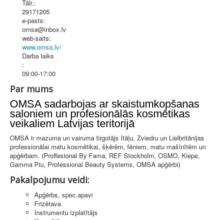
Tālr.:
29171205
e-pasts:
omsa@inbox.lv
web-saits:
www.omsa.lv/
Darba laiks
:
09:00-17:00
Par mums
OMSA sadarbojas ar skaistumkopšanas
saloniem un profesionālās kosmētikas
veikaliem Latvijas teritorijā
OMSA ir mazuma un vairuma tirgotājs Itāļu, Zviedru un Lielbritānijas
professionālai matu kosmētikai, šķērēm, fēniem, matu mašīnītēm un
apģērbam. (Proffesional By Fama, REF Stockholm, OSMO, Kiepe,
Gamma Piu, Professional Beauty Systems, OMSA apģērbi)
Pakalpojumu veidi:
Apģērbs, spec.apavi
Frizētava
Instrumentu izplatītājs