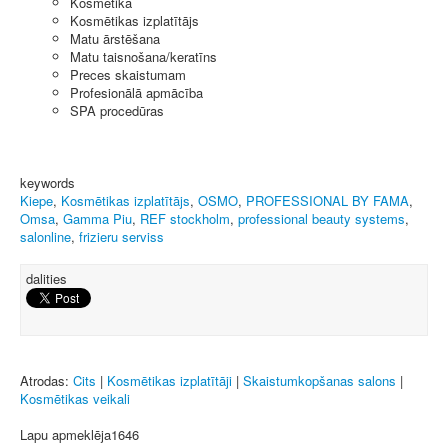
Kosmētika
Kosmētikas izplatītājs
Matu ārstēšana
Matu taisnošana/keratīns
Preces skaistumam
Profesionālā apmācība
SPA procedūras
keywords
Kiepe
,
Kosmētikas izplatītājs
,
OSMO
,
PROFESSIONAL BY FAMA
,
Omsa
,
Gamma Piu
,
REF stockholm
,
professional beauty systems
,
salonline
,
frizieru serviss
dalities
Atrodas:
Cits
|
Kosmētikas izplatītāji
|
Skaistumkopšanas salons
|
Kosmētikas veikali
Lapu apmeklēja
1646