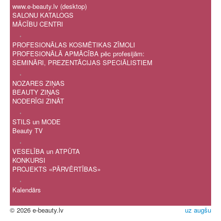
www.e-beauty.lv (desktop)
SALONU KATALOGS
MĀCĪBU CENTRI
.
PROFESIONĀLAS KOSMĒTIKAS ZĪMOLI
PROFESIONĀLĀ APMĀCĪBA pēc profesijām:
SEMINĀRI, PREZENTĀCIJAS SPECIĀLISTIEM
.
NOZARES ZIŅAS
BEAUTY ZIŅAS
NODERĪGI ZINĀT
.
STILS un MODE
Beauty TV
.
VESELĪBA un ATPŪTA
KONKURSI
PROJEKTS «PĀRVĒRTĪBAS»
.
Kalendārs
© 2026 e-beauty.lv
uz augšu