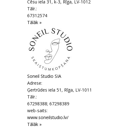
Cēsu iela 31, k-3
,
Rīga
, LV-1012
Tālr.:
67312574
Tālāk »
Soneil Studio SIA
Adrese:
Ģertrūdes iela 51
,
Rīga
, LV-1011
Tālr.:
67298388; 67298389
web-saits:
www.soneilstudio.lv/
Tālāk »