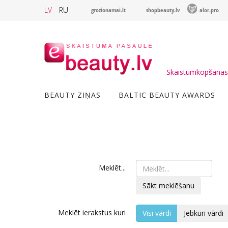
LV
RU
grozionamai.lt
shopbeauty.lv
alor.pro
Skaistumkopšanas 
BEAUTY ZIŅAS
BALTIC BEAUTY AWARDS
Meklēt...
Sākt meklēšanu
Meklēt ierakstus kuri
Visi vārdi
Jebkuri vārdi