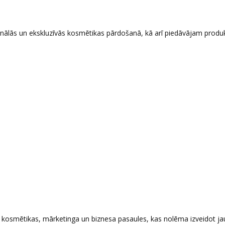
sionālās un ekskluzīvās kosmētikas pārdošanā, kā arī piedāvājam produ
o kosmētikas, mārketinga un biznesa pasaules, kas nolēma izveidot j