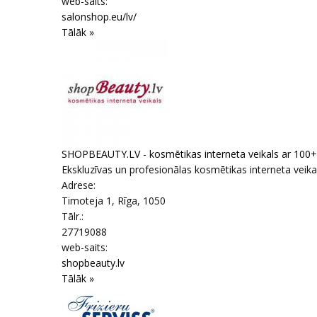
web-saits:
salonshop.eu/lv/
Tālāk »
SHOPBEAUTY.LV - kosmētikas interneta veikals ar 100
Ekskluzīvas un profesionālas kosmētikas interneta veikals
Adrese:
Timoteja 1
,
Rīga
, 1050
Tālr.:
27719088
web-saits:
shopbeauty.lv
Tālāk »