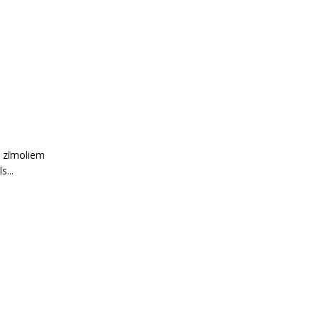
+ zīmoliem
...