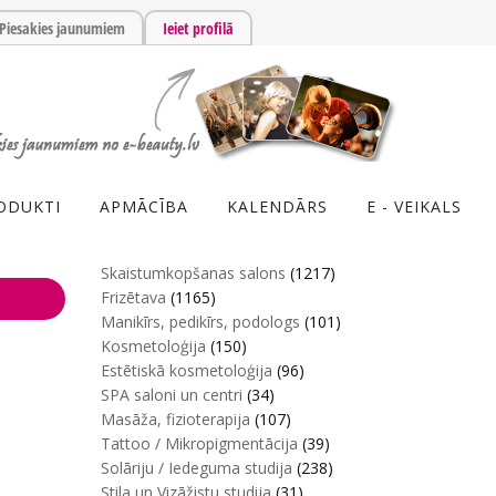
Piesakies jaunumiem
Ieiet profilā
ODUKTI
APMĀCĪBA
KALENDĀRS
E - VEIKALS
Skaistumkopšanas salons
(1217)
Frizētava
(1165)
Manikīrs, pedikīrs, podologs
(101)
Kosmetoloģija
(150)
Estētiskā kosmetoloģija
(96)
SPA saloni un centri
(34)
Masāža, fizioterapija
(107)
Tattoo / Mikropigmentācija
(39)
Solāriju / Iedeguma studija
(238)
Stila un Vizāžistu studija
(31)