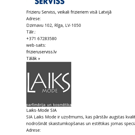
Frizieru Serviss, veikali frizieriem visā Latvijā
Adrese:
Dzirnavu 102
,
Rīga
, LV-1050
Tālr.:
+371 67283580
web-saits:
frizieruserviss.lv
Tālāk »
Laiks-Mode SIA
SIA Laiks Mode ir uzņēmums, kas pārstāv augstas kvalit
nodrošināt skaistumkopšanas un estētikas jomas speciālis
Adrese: