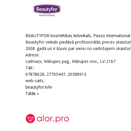
BEAUTYFOR kosmētikas lielveikals, Passo International
Beautyfor veikals piedāvā profesionālās preces skaist
2008. gadā un ir kļuvis par vienu no vadošajiem skaistum
Adrese:
Lielmaņi
,
Mārupes pag., Mārupes nov.
, LV-2167
Tālr.:
67878628, 27705447, 20388913
web-saits:
beautyfor.lv/lv
Tālāk »