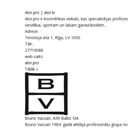
Alor.pro | alor.lv
Alor.pro ir kosmētikas veikals, kas specializējas profe
veselībai, sportam un labam garastāvoklim...
Adrese:
Timoteja iela 1
,
Rīga
, LV-1050
Tālr.:
27719088
web-saits:
alor.pro
Tālāk »
Bruno Vassari, AIVI Baltic SIA
Bruno Vassari 1984. gadā atklāja profesionāļu grupa n