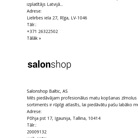
izplatītājs Latvijā...
Adrese:
Lielirbes iela 27
,
Rīga
, LV-1046
Tālr.:
+371 26322502
Tālāk »
Salonshop Baltic, AS
Mēs piedāvājam profesionālus matu kopšanas zīmolus 
sortiments ir rūpīgi atlasīts, lai piedāvātu pašu labāko m
Adrese:
Põhja pst 17
,
Igaunija, Tallina
, 10414
Tālr.:
20009132