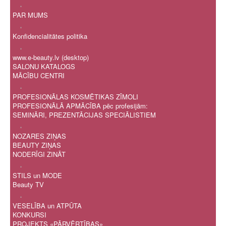
.
PAR MUMS
.
Konfidencialitātes politika
.
www.e-beauty.lv (desktop)
SALONU KATALOGS
MĀCĪBU CENTRI
.
PROFESIONĀLAS KOSMĒTIKAS ZĪMOLI
PROFESIONĀLĀ APMĀCĪBA pēc profesijām:
SEMINĀRI, PREZENTĀCIJAS SPECIĀLISTIEM
.
NOZARES ZIŅAS
BEAUTY ZIŅAS
NODERĪGI ZINĀT
.
STILS un MODE
Beauty TV
.
VESELĪBA un ATPŪTA
KONKURSI
PROJEKTS «PĀRVĒRTĪBAS»