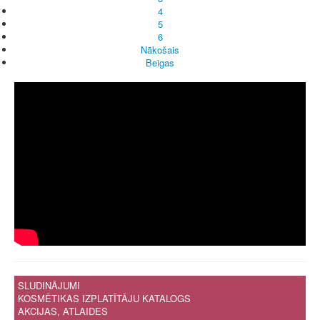
4
5
6
Nākošais
Beigas
SLUDINĀJUMI
KOSMĒTIKAS IZPLATĪTĀJU KATALOGS
AKCIJAS, ATLAIDES