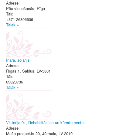
Adrese:
Pēc vienošanās
,
Rīga
Tālr.:
+371 26806606
Tālāk »
Ināra, solārijs
Adrese:
Rīgas 1
,
Saldus
, LV-3801
Tālr.:
63823736
Tālāk »
Viktorija-91, Rehabilitācijas un kūrortu centrs
Adrese:
Meža prospekts 20
,
Jūrmala
, LV-2010