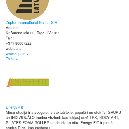
Zepter International Baltic, SIA
Adrese:
Kr.Barona iela 32
,
Rīga
, LV-1011
Tālr.:
+371 80007222
web-saits:
www.zepter.lv
Tālāk »
Energy-Fit
Mūsu studijā ir atspoguļoti visaktuālākie, populāri un efektīvi GRUPU
un INDIVIDUĀLO treniņu virzieni, kas iekļauj sevī TRX, BODY ART,
PILATES FOAM ROLLER un daudz ko citu. Energy-FIT ir pirmā
studija Rīgā, kas piedāvā j...