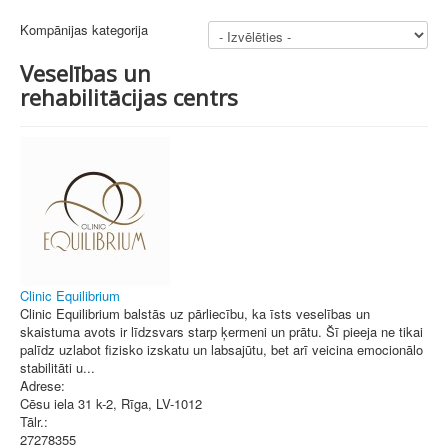
Kompānijas kategorija
Veselības un
rehabilitācijas centrs
Clinic Equilibrium
Clinic Equilibrium balstās uz pārliecību, ka īsts veselības un
skaistuma avots ir līdzsvars starp ķermeni un prātu. Šī pieeja ne tikai
palīdz uzlabot fizisko izskatu un labsajūtu, bet arī veicina emocionālo
stabilitāti u...
Adrese:
Cēsu iela 31 k-2
,
Rīga
, LV-1012
Tālr.:
27278355