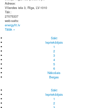
Adrese:
Vīlandes iela 3
,
Rīga
, LV-1010
Tālr.:
27075337
web-saits:
energyfit.lv
Tālāk »
Sākt
Iepriekšējais
1
2
3
4
5
6
Nākošais
Beigas
Sākt
Iepriekšējais
1
2
3