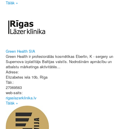
Tālāk »
Green Health SIA
Green Health ir profesionālās kosmētikas Eberlin, K - sergery un
Supernova izplatītājs Baltijas valstīs. Nodrošinām apmācību un
atbalstu mārketinga aktivitātēs...
Adrese:
Elizabetes iela 10b
,
Rīga
Tālr.:
27069563
web-saits:
rigaslazerklinika.lv
Tālāk »