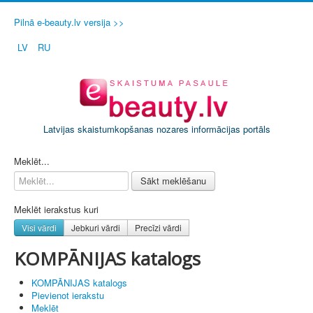
Pilnā e-beauty.lv versija >>
LV
RU
Latvijas skaistumkopšanas nozares informācijas portāls
PIETEIKT SAVU SALONU / FIRMU
Meklēt...
Sākt meklēšanu
Meklēt ierakstus kuri
Visi vārdi
Jebkuri vārdi
Precīzi vārdi
KOMPĀNIJAS katalogs
KOMPĀNIJAS katalogs
Pievienot ierakstu
Meklēt