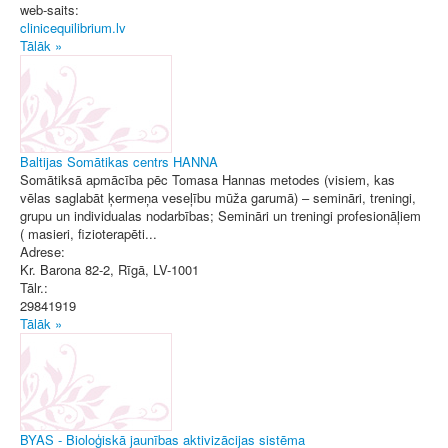
web-saits:
clinicequilibrium.lv
Tālāk »
Baltijas Somātikas centrs HANNA
Somātiksā apmācība pēc Tomasa Hannas metodes (visiem, kas
vēlas saglabāt ķermeņa veseļību mūža garumā) – semināri, treningi,
grupu un individualas nodarbības; Semināri un treningi profesionāļiem
( masieri, fizioterapēti...
Adrese:
Kr. Barona 82-2
,
Rīgā
, LV-1001
Tālr.:
29841919
Tālāk »
BYAS - Bioloģiskā jaunības aktivizācijas sistēma