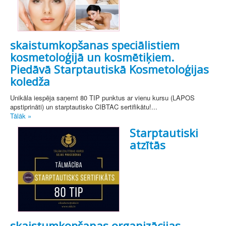
skaistumkopšanas speciālistiem
kosmetoloģijā un kosmētiķiem.
Piedāvā Starptautiskā Kosmetoloģijas
koledža
Unikāla iespēja saņemt 80 TIP punktus ar vienu kursu (LAPOS
apstiprināti) un starptautisko CIBTAC sertifikātu!...
Tālāk »
Starptautiski
atzītās
skaistumkopšanas organizācijas