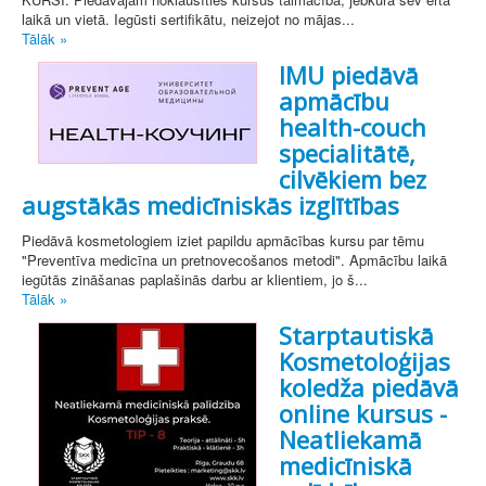
laikā un vietā. Iegūsti sertifikātu, neizejot no mājas...
Tālāk »
IMU piedāvā
apmācību
health-couch
specialitātē,
cilvēkiem bez
augstākās medicīniskās izglītības
Piedāvā kosmetologiem iziet papildu apmācības kursu par tēmu
"Preventīva medicīna un pretnovecošanos metodi". Apmācību laikā
iegūtās zināšanas paplašinās darbu ar klientiem, jo ​​š...
Tālāk »
Starptautiskā
Kosmetoloģijas
koledža piedāvā
online kursus -
Neatliekamā
medicīniskā