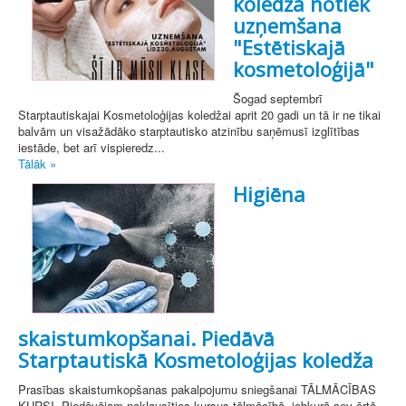
koledžā notiek
uzņemšana
"Estētiskajā
kosmetoloģijā"
Šogad septembrī
Starptautiskajai Kosmetoloģijas koledžai aprit 20 gadi un tā ir ne tikai
balvām un visažādāko starptautisko atzinību saņēmusī izglītības
iestāde, bet arī vispieredz...
Tālāk »
Higiēna
skaistumkopšanai. Piedāvā
Starptautiskā Kosmetoloģijas koledža
Prasības skaistumkopšanas pakalpojumu sniegšanai TĀLMĀCĪBAS
KURSI. Piedāvājam noklausīties kursus tālmācībā, jebkurā sev ērtā