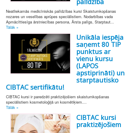
palīdzība
Neatliekamās medicīniskās palīdzības kursi Skaistumkopšanas
nozares un veselības aprūpes speciālistiem. Nodarbības vada
Apmācīttiesīga ārstniecības persona, Ārsta palīgs, Starptaut...
Tālāk »
Unikāla iespēja
saņemt 80 TIP
punktus ar
vienu kursu
(LAPOS
apstiprināti) un
starptautisko
CIBTAC sertifikātu!
CIBTAC kursi ir paredzēti praktizējošiem skaistumkopšanas
speciālistiem kosmetoloģijā un kosmētiķiem....
Tālāk »
CIBTAC kursi
praktizējošiem