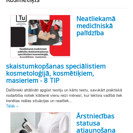
Neatliekamā
medicīniskā
palīdzība
skaistumkopšanas speciālistiem
kosmetoloģijā, kosmētiķiem,
masieriem - 8 TIP
Dalībnieki attālināti apgūst teoriju un kārto testu, savukārt praktiskā
nodarbība notiek klātienē vienu reizi mēnesī, kur lektora vadībā tiek
trenētas reālas situācijas un neatliek...
Tālāk »
Ārstniecības
statusa
atjaunošana