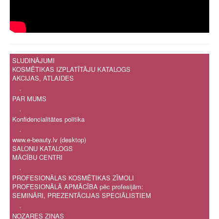
SLUDINĀJUMI
KOSMĒTIKAS IZPLATĪTĀJU KATALOGS
AKCIJAS, ATLAIDES
.
PAR MUMS
.
Konfidencialitātes politika
.
www.e-beauty.lv (desktop)
SALONU KATALOGS
MĀCĪBU CENTRI
.
PROFESIONĀLAS KOSMĒTIKAS ZĪMOLI
PROFESIONĀLĀ APMĀCĪBA pēc profesijām:
SEMINĀRI, PREZENTĀCIJAS SPECIĀLISTIEM
.
NOZARES ZIŅAS