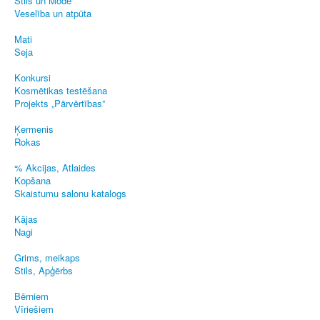
Stils un Mode
Veselība un atpūta
Mati
Seja
Konkursi
Kosmētikas testēšana
Projekts „Pārvērtības”
Ķermenis
Rokas
% Akcijas, Atlaides
Kopšana
Skaistumu salonu katalogs
Kājas
Nagi
Grims, meikaps
Stils, Apģērbs
Bērniem
Vīriešiem