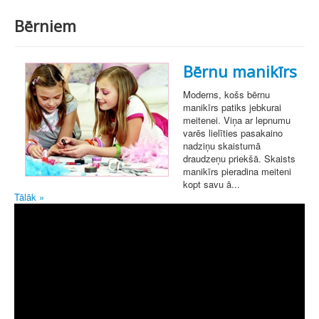
Bērniem
Bērnu manikīrs
Moderns, košs bērnu
manikīrs patiks jebkurai
meitenei. Viņa ar lepnumu
varēs lielīties pasakaino
nadziņu skaistumā
draudzeņu priekšā. Skaists
manikīrs pieradina meiteni
kopt savu ā...
Tālāk »