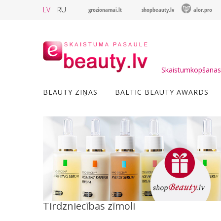
LV
RU
grozionamai.lt
shopbeauty.lv
alor.pro
Skaistumkopšanas 
BEAUTY ZIŅAS
BALTIC BEAUTY AWARDS
Tirdzniecības zīmoli