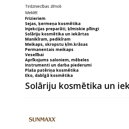
Tirdzniecības zīmoli
Meklēt
Frizieriem
Sejas, ķermeņa kosmētika
Injekcijas preparāti, ķīmiskie pīlingi
Solāriju kosmētika un iekārtas
Manikīram, pedikīram
Meikaps, skropstu ķīm.krāsas
Permanentais meikaps
Veselībai
Aprīkojums saloniem, mēbeles
Instrumenti un darba piederumi
Plaša patēriņa kosmētika
Eko, dabīgā kosmētika
Solāriju kosmētika un ie