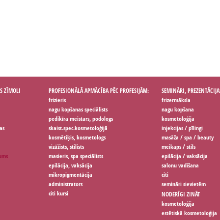
S ZĪMOLI
PROFESIONĀLĀ APMĀCĪBA PĒC PROFESIJĀM:
SEMINĀRI, PREZENTĀCIJA
frizieris
frizermāksla
nagu kopšanas speciālists
nagu kopšana
pedikīra meistars, podologs
kosmetoloģija
as
skaist.spec.kosmetoloģijā
injekcijas / pīlingi
kosmētiķis, kosmetologs
masāža / spa / beauty
vizāžists, stilists
meikaps / stils
jums
masieris, spa speciālists
epilācija / vaksācija
epilācija, vaksācija
salonu vadīšana
mikropigmentācija
citi
administrators
semināri sievietēm
citi kursi
NODERĪGI ZINĀT
kosmetoloģija
estētiskā kosmetoloģija