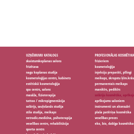
UZŅĒMUMU KATALOGS
PROFESIONĀLAS KOSMĒTIKA
skaistumkopšanas salons
frizieriem
frizētava
kosmetoloģija
nagu kopšanas studija
injekciju preparāti, pīlingi
kosmetoloģijas centrs, kabinets
meikaps, skropstu ķīm.krās
estētiskā kosmetoloģija
permanentais meikaps
spa centrs, salons
manikīrs, pedikīrs
masāža, fizioterapija
solāriju kosmētika, aprīko
tattoo / mikropigmentācija
aprīkojums saloniem
solārijs, sauļošanās studija
instrumenti un aksesuāri
stila studija, meikaps
plaša patēriņa kosmētika
netradic.medicīna, psihoterapija
veselības preces
veselības centrs, rehabilitācija
eko, bio, dabīga kosmētika
sporta centrs