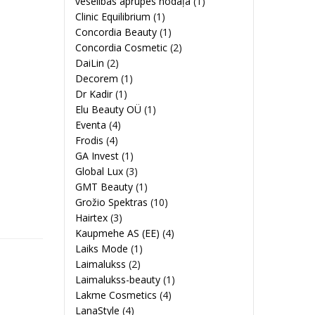
veselības aprūpes nodaļa
(1)
Clinic Equilibrium
(1)
Concordia Beauty
(1)
Concordia Cosmetic
(2)
DaiLin
(2)
Decorem
(1)
Dr Kadir
(1)
Elu Beauty OÜ
(1)
Eventa
(4)
Frodis
(4)
GA Invest
(1)
Global Lux
(3)
GMT Beauty
(1)
Grožio Spektras
(10)
Hairtex
(3)
Kaupmehe AS (EE)
(4)
Laiks Mode
(1)
Laimalukss
(2)
Laimalukss-beauty
(1)
Lakme Cosmetics
(4)
LanaStyle
(4)