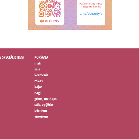
S SPECIĀLISTIEM
KOPŠANA
mati
seja
ķermenis
rokas
kājas
nagi
grims, meikaps
stils, apģērbs
bērniem
vīriešiem