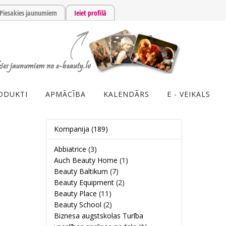
Piesakies jaunumiem
Ieiet profilā
ODUKTI
APMĀCĪBA
KALENDĀRS
E - VEIKALS
Kompanija
(189)
Abbiatrice
(3)
Auch Beauty Home
(1)
Beauty Baltikum
(7)
Beauty Equipment
(2)
Beauty Place
(11)
Beauty School
(2)
Biznesa augstskolas Turība