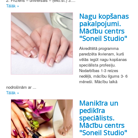
2. Frizieris – universāls – (640.st.) 3....
Tālāk »
Nagu kopšanas
pakalpojumi.
Mācību centrs
"Soneil Studio"
Akreditētā programma
paredzēta ikvienam, kurš
vēlās iegūt nagu kopšanas
speciālista profesiju.
Nodarbības 1-3 reizes
nedēļā, mācību ilgums 3- 6
mēneši. Mācību laikā
nodrošinām ar ...
Tālāk »
Manikīra un
pedikīra
speciālists.
Mācību centrs
"Soneil Studio"