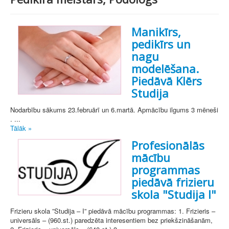
Manikīrs,
pedikīrs un
nagu
modelēšana.
Piedāvā Klērs
Studija
Nodarbību sākums 23.februārī un 6.martā. Apmācību ilgums 3 mēneši​
. ...
Tālāk »
Profesionālās
mācību
programmas
piedāvā frizieru
skola "Studija I"
Frizieru skola ”Studija – I” piedāvā mācību programmas: 1. Frizieris –
universāls – (960.st.) paredzēta interesentiem bez priekšzināšanām,