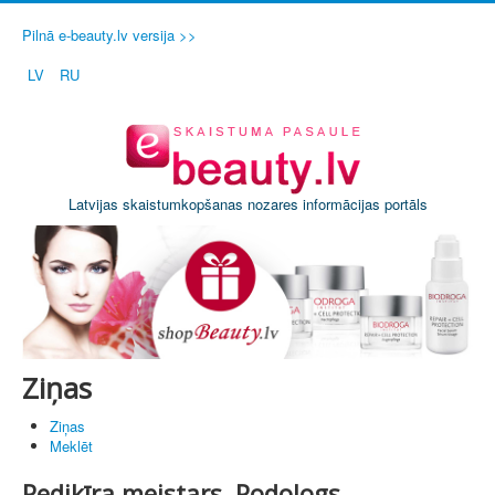
Pilnā e-beauty.lv versija >>
LV
RU
Latvijas skaistumkopšanas nozares informācijas portāls
Ziņas
Ziņas
Meklēt
Pedikīra meistars, Podologs