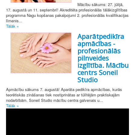
Mācību sākums: 27. jūlijā,
17. augustā un 11. septembrī! Akreditēta profesionālās tālākizglītības
programma Nagu kopšanas pakalpojumi 2. profesionālās kvalifikacijas
līmenis...
Tālāk »
Aparātpedikīra
apmācības -
profesionālās
pilnveides
izglītība. Mācību
centrs Soneil
Studio
Apmācību sākums 7. augustā! Aparāta pedikīra apmācības, kurās
teorētiskās zināšanas tiek nostiprinātas ar tūlītējām praktiskajām
nodarbībām. Soneil Studio mācību centra galvenais u...
Tālāk »