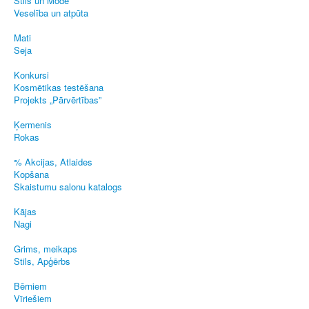
Stils un Mode
Veselība un atpūta
Mati
Seja
Konkursi
Kosmētikas testēšana
Projekts „Pārvērtības”
Ķermenis
Rokas
% Akcijas, Atlaides
Kopšana
Skaistumu salonu katalogs
Kājas
Nagi
Grims, meikaps
Stils, Apģērbs
Bērniem
Vīriešiem