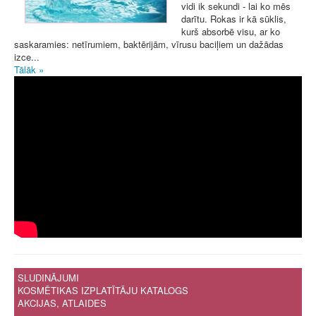
vidi ik sekundi - lai ko mēs
darītu. Rokas ir kā sūklis,
kurš absorbē visu, ar ko
saskaramies: netīrumiem, baktērijām, vīrusu baciļiem un dažādas
izce...
Tālāk »
SLUDINĀJUMI
KOSMĒTIKAS IZPLATĪTĀJU KATALOGS
AKCIJAS, ATLAIDES