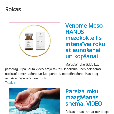
Rokas
Venome Meso
HANDS
mezokokteilis
intensīvai roku
atjaunošanai
un kopšanai
Maigajai roku ādai, kas
pastāvīgi ir pakļauta vides ārējo faktoru iedarbībai, nepieciešama
atbilstoša mitrināšana un komponentu nodrošināšana, kas spēj
aktivizēt reģeneratīvās funk...
Tālāk »
Pareiza roku
mazgāšanas
shēma. VIDEO
Rokas ir saskarē ar apkārtējo