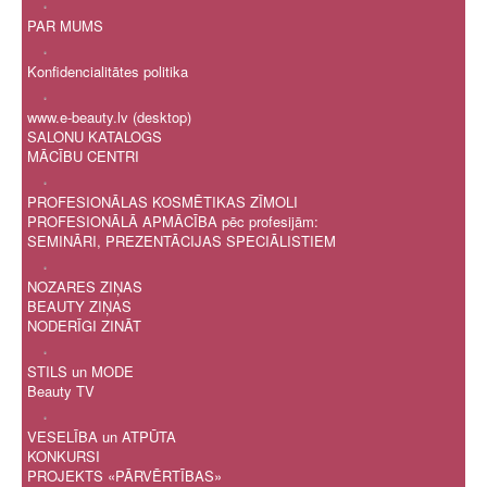
.
PAR MUMS
.
Konfidencialitātes politika
.
www.e-beauty.lv (desktop)
SALONU KATALOGS
MĀCĪBU CENTRI
.
PROFESIONĀLAS KOSMĒTIKAS ZĪMOLI
PROFESIONĀLĀ APMĀCĪBA pēc profesijām:
SEMINĀRI, PREZENTĀCIJAS SPECIĀLISTIEM
.
NOZARES ZIŅAS
BEAUTY ZIŅAS
NODERĪGI ZINĀT
.
STILS un MODE
Beauty TV
.
VESELĪBA un ATPŪTA
KONKURSI
PROJEKTS «PĀRVĒRTĪBAS»