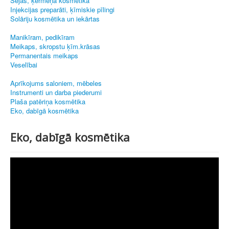
Sejas, ķermeņa kosmētika
Injekcijas preparāti, ķīmiskie pīlingi
Solāriju kosmētika un iekārtas
Manikīram, pedikīram
Meikaps, skropstu ķīm.krāsas
Permanentais meikaps
Veselībai
Aprīkojums saloniem, mēbeles
Instrumenti un darba piederumi
Plaša patēriņa kosmētika
Eko, dabīgā kosmētika
Eko, dabīgā kosmētika