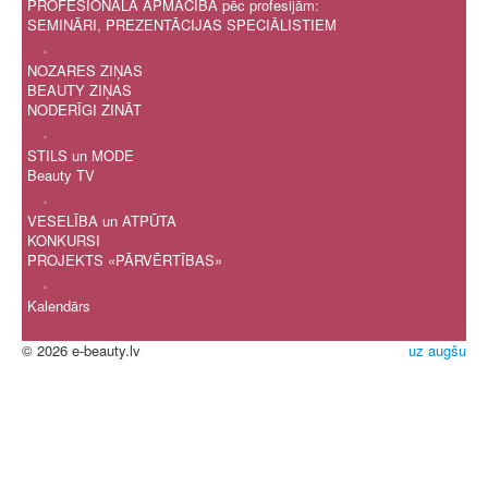
PROFESIONĀLĀ APMĀCĪBA pēc profesijām:
SEMINĀRI, PREZENTĀCIJAS SPECIĀLISTIEM
.
NOZARES ZIŅAS
BEAUTY ZIŅAS
NODERĪGI ZINĀT
.
STILS un MODE
Beauty TV
.
VESELĪBA un ATPŪTA
KONKURSI
PROJEKTS «PĀRVĒRTĪBAS»
.
Kalendārs
© 2026 e-beauty.lv
uz augšu