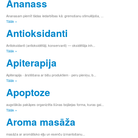
Ananass
с
т
у
Ananasam piemīt tādas iedarbības kā: gremošanu stimulējoša, ...
Tālāk »
ф
х
Antioksidanti
ц
ч
Antioksidanti (antioksidētāji, konservanti) — oksidētāja inh...
ш
Tālāk »
щ
Apiterapija
ъ
ы
ь
Apiterapija - ārstēšana ar bišu produktiem - peru pieniņu, b...
э
Tālāk »
ю
Apoptoze
я
0
1
augstākās pakāpes organizēta šūnas bojāejas forma, kuras gai...
2
Tālāk »
3
Aroma masāža
4
5
6
masāža ar aromātisko eļļu un esenču izmantošanu...