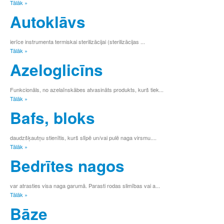
7
Tālāk »
8
Autoklāvs
9
ierīce instrumenta termiskai sterilizācijai (sterilizācijas ...
Tālāk »
Azeloglicīns
Funkcionāls, no azelaīnskābes atvasināts produkts, kurš tiek...
Tālāk »
Bafs, bloks
daudzšķautņu stienītis, kurš slīpē un/vai pulē naga virsmu....
Tālāk »
Bedrītes nagos
var atrasties visa naga garumā. Parasti rodas slimības vai a...
Tālāk »
Bāze