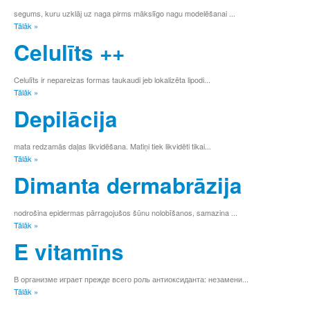
segums, kuru uzklāj uz naga pirms mākslīgo nagu modelēšanai ...
Tālāk »
Celulīts ++
Celulīts ir nepareizas formas taukaudi jeb lokalizēta lipodi...
Tālāk »
Depilācija
mata redzamās daļas likvidēšana. Matiņi tiek likvidēti tikai...
Tālāk »
Dimanta dermabrāzija
nodrošina epidermas pārragojušos šūnu nolobīšanos, samazina ...
Tālāk »
E vitamīns
В организме играет прежде всего роль антиоксиданта: незамени...
Tālāk »