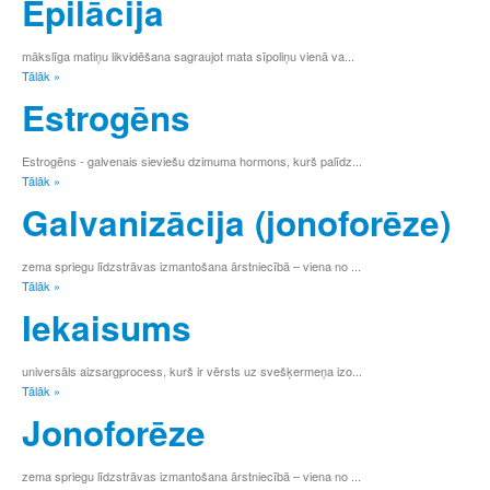
Epilācija
mākslīga matiņu likvidēšana sagraujot mata sīpoliņu vienā va...
Tālāk »
Estrogēns
Estrogēns - galvenais sieviešu dzimuma hormons, kurš palīdz...
Tālāk »
Galvanizācija (jonoforēze)
zema spriegu līdzstrāvas izmantošana ārstniecībā – viena no ...
Tālāk »
Iekaisums
universāls aizsargprocess, kurš ir vērsts uz svešķermeņa izo...
Tālāk »
Jonoforēze
zema spriegu līdzstrāvas izmantošana ārstniecībā – viena no ...