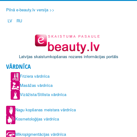
Pilnā e-beauty.lv versija >>
LV
RU
Latvijas skaistumkopšanas nozares informācijas portāls
VĀRDNĪCA
Friziera vārdnīca
Masāžas vārdnīca
Vizāžista/Stilista vārdnīca
Nagu kopšanas meistara vārdnīca
Kosmetoloģijas vārdnīca
Mikropigmentācijas vārdnīca