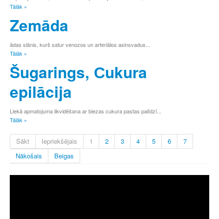
Tālāk »
Zemāda
ādas slānis, kurš satur venozos un arteriālos asinsvadus...
Tālāk »
Šugarings, Сukura
epilācija
Liekā apmatojuma likvidēšana ar biezas cukura pastas palīdzī...
Tālāk »
Sākt
Iepriekšējais
1
2
3
4
5
6
7
Nākošais
Beigas