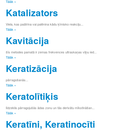
Tālāk »
Katalizators
Viela, kas paātrina vai palēnina kādu ķīmisko reakciju...
Tālāk »
Kavitācija
šīs metodes pamatā ir zemas frekvences ultraskaņas viļņu ied...
Tālāk »
Keratizācija
pārragošanās...
Tālāk »
Keratolītiķis
līdzeklis pārragojušās ādas zonu un tās derivātu mīkstināšan...
Tālāk »
Keratīni, Keratinocīti