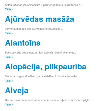
Ž
Aptaukošanās jeb adipozitāte ir pārmērīga tauku uzkrāšanās o...
Tālāk »
W
X
Ajūrvēdas masāža
Y
а
ķermeņa masāža pēc ajūrvēdas noteikumiem....
б
Tālāk »
в
Alantoīns
г
д
е
Balts pulveris bez smaržas, tas labi šķīst ūdenī. Alantoīns,...
ё
Tālāk »
ж
Alopēcija, plikpaurība
з
и
й
Sastopama gan vīriešiem, gan sievietēm, to izraisa testoster...
к
Tālāk »
л
Alveja
м
н
о
Ярковыраженный противовоспалительный эффект, а также Spilgti...
п
Tālāk »
р