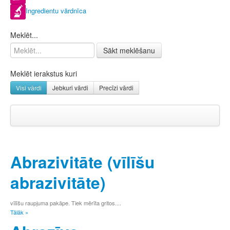
Ingredientu vārdnīca
Meklēt...
Sākt meklēšanu
Meklēt ierakstus kuri
Visi vārdi
Jebkuri vārdi
Precīzi vārdi
A
Ā
Abrazivitāte (vīlīšu
B
C
abrazivitāte)
Č
D
E
vīlīšu raupjuma pakāpe. Tiek mērīta gritos....
Tālāk »
Ē
F