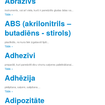
Abrazīvs
G
Ģ
instruments, vai arī viela, kurš ir paredzēts gludas ādas va...
H
Tālāk »
I
ABS (akrilonitrils –
Ī
J
butadiēns - stirols)
K
Ķ
L
plastikāts, no kura tiek izgatavoti tipši...
Ļ
Tālāk »
M
Adhezīvi
N
Ņ
O
preparāti, kuri paredzēti divu virsmu saķeres palielināšanai...
P
Tālāk »
R
Adhēzija
S
Š
T
pielipšana, saķere, salipšana....
U
Tālāk »
Ū
Adipozitāte
V
Z