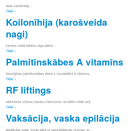
ādas sastāvdaļa...
Tālāk »
Koilonīhija (karošveida
nagi)
karotes veidā ieliekta naga plātne...
Tālāk »
Palmitīnskābes A vitamīns
Sarežģītais palmitīnskābes ēteris ir visstabilākā A vitamīna...
Tālāk »
RF liftings
elektriskās strāvas impulsu frekvences rezultātā notiek dziļ...
Tālāk »
Vaksācija, vaska epilācija
depilācijas veids, kuras laikā uz apstrādājamās virsmas, ar ...