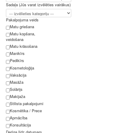
Sadaļa (Jūs varat izvēlēties vairākus)
Pakalpojuma veids
Matu griešana
Matu kopšana,
veidošana
Matu krāsošana
Manikīrs
Pedikīrs
Kosmetoloģija
Vaksācija
Masāža
Solārijs
Makijaža
Stilista pakalpojumi
Kosmētika / Prece
Apmācība
Konsultācija
Derīga līdz datumam