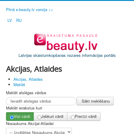
Pilnā e-beauty.lv versija >>
LV
RU
Latvijas skaistumkopšanas nozares informācijas portāls
Akcijas, Atlaides
Akcijas, Atlaides
Meklēt
Meklēt atslēgas vārdus
Sākt meklēšanu
Meklēt ierakstus kuri
Visi vārdi
Jebkuri vārdi
Precīzi vārdi
Nosaukums Akcijai-Atlaidei