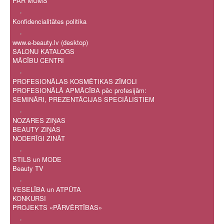
PAR MUMS
.
Konfidencialitātes politika
.
www.e-beauty.lv (desktop)
SALONU KATALOGS
MĀCĪBU CENTRI
.
PROFESIONĀLAS KOSMĒTIKAS ZĪMOLI
PROFESIONĀLĀ APMĀCĪBA pēc profesijām:
SEMINĀRI, PREZENTĀCIJAS SPECIĀLISTIEM
.
NOZARES ZIŅAS
BEAUTY ZIŅAS
NODERĪGI ZINĀT
.
STILS un MODE
Beauty TV
.
VESELĪBA un ATPŪTA
KONKURSI
PROJEKTS «PĀRVĒRTĪBAS»
.