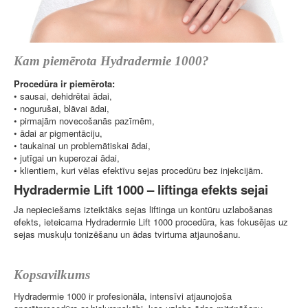
Kam piemērota Hydradermie 1000?
Procedūra ir piemērota:
• sausai, dehidrētai ādai,
• nogurušai, blāvai ādai,
• pirmajām novecošanās pazīmēm,
• ādai ar pigmentāciju,
• taukainai un problemātiskai ādai,
• jutīgai un kuperozai ādai,
• klientiem, kuri vēlas efektīvu sejas procedūru bez injekcijām.
Hydradermie Lift 1000 – liftinga efekts sejai
Ja nepieciešams izteiktāks sejas liftinga un kontūru uzlabošanas
efekts, ieteicama Hydradermie Lift 1000 procedūra, kas fokusējas uz
sejas muskuļu tonizēšanu un ādas tvirtuma atjaunošanu.
Kopsavilkums
Hydradermie 1000 ir profesionāla, intensīvi atjaunojoša