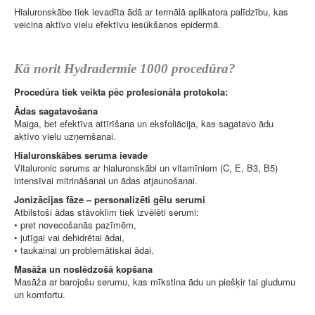
Hialuronskābe tiek ievadīta ādā ar termālā aplikatora palīdzību, kas
veicina aktīvo vielu efektīvu iesūkšanos epidermā.
Kā norit Hydradermie 1000 procedūra?
Procedūra tiek veikta pēc profesionāla protokola:
Ādas sagatavošana
Maiga, bet efektīva attīrīšana un eksfoliācija, kas sagatavo ādu
aktīvo vielu uzņemšanai.
Hialuronskābes seruma ievade
Vitaluronic serums ar hialuronskābi un vitamīniem (C, E, B3, B5)
intensīvai mitrināšanai un ādas atjaunošanai.
Jonizācijas fāze – personalizēti gēlu serumi
Atbilstoši ādas stāvoklim tiek izvēlēti serumi:
• pret novecošanās pazīmēm,
• jutīgai vai dehidrētai ādai,
• taukainai un problemātiskai ādai.
Masāža un noslēdzošā kopšana
Masāža ar barojošu serumu, kas mīkstina ādu un piešķir tai gludumu
un komfortu.