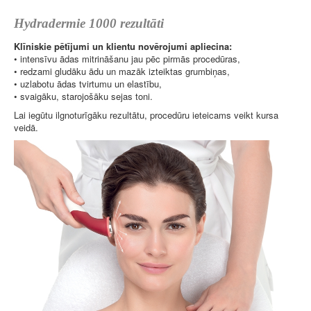
Hydradermie 1000 rezultāti
Klīniskie pētījumi un klientu novērojumi apliecina:
• intensīvu ādas mitrināšanu jau pēc pirmās procedūras,
• redzami gludāku ādu un mazāk izteiktas grumbiņas,
• uzlabotu ādas tvirtumu un elastību,
• svaigāku, starojošāku sejas toni.
Lai iegūtu ilgnoturīgāku rezultātu, procedūru ieteicams veikt kursa
veidā.