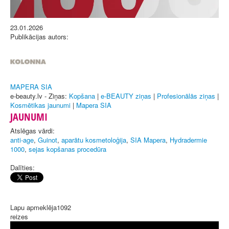
23.01.2026
Publikācijas autors:
MAPERA SIA
e-beauty.lv - Ziņas:
Kopšana
|
e-BEAUTY ziņas
|
Profesionālās ziņas
|
Kosmētikas jaunumi
|
Mapera SIA
JAUNUMI
Atslēgas vārdi:
anti-age
,
Guinot
,
aparātu kosmetoloģija
,
SIA Mapera
,
Hydradermie
1000
,
sejas kopšanas procedūra
Dalīties:
Lapu apmeklēja
1092
reizes