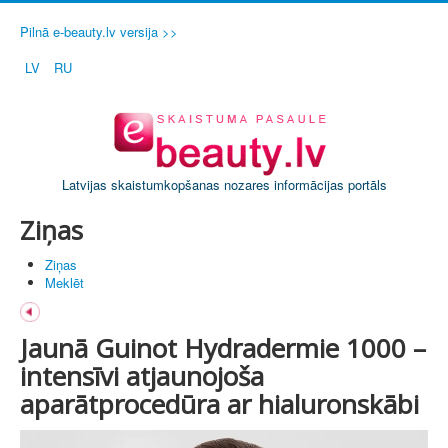
Pilnā e-beauty.lv versija >>
LV
RU
Latvijas skaistumkopšanas nozares informācijas portāls
Ziņas
Ziņas
Meklēt
Jaunā Guinot Hydradermie 1000 –
intensīvi atjaunojoša
aparātprocedūra ar hialuronskābi