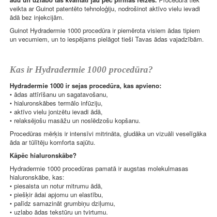
veikta ar Guinot patentēto tehnoloģiju, nodrošinot aktīvo vielu ievadi
ādā bez injekcijām.
Guinot Hydradermie 1000 procedūra ir piemērota visiem ādas tipiem
un vecumiem, un to iespējams pielāgot tieši Tavas ādas vajadzībām.
Kas ir Hydradermie 1000 procedūra?
Hydradermie 1000 ir sejas procedūra, kas apvieno:
• ādas attīrīšanu un sagatavošanu,
• hialuronskābes termālo infūziju,
• aktīvo vielu jonizētu ievadi ādā,
• relaksējošu masāžu un noslēdzošu kopšanu.
Procedūras mērķis ir intensīvi mitrināta, gludāka un vizuāli veselīgāka
āda ar tūlītēju komforta sajūtu.
Kāpēc hialuronskābe?
Hydradermie 1000 procedūras pamatā ir augstas molekulmasas
hialuronskābe, kas:
• piesaista un notur mitrumu ādā,
• piešķir ādai apjomu un elastību,
• palīdz samazināt grumbiņu dziļumu,
• uzlabo ādas tekstūru un tvirtumu.