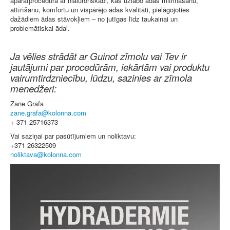
aparātprocedūra ar hialuronskābi, kas uzlabo ādas mitrināšanu,
attīrīšanu, komfortu un vispārējo ādas kvalitāti, pielāgojoties
dažādiem ādas stāvokļiem – no jutīgas līdz taukainai un
problemātiskai ādai.
Ja vēlies strādāt ar Guinot zīmolu vai Tev ir
jautājumi par procedūrām, iekārtām vai produktu
vairumtirdzniecību, lūdzu, sazinies ar zīmola
menedžeri:
Zane Grafa
+ 371 25716373
Vai saziņai par pasūtījumiem un noliktavu:
+371 26322509