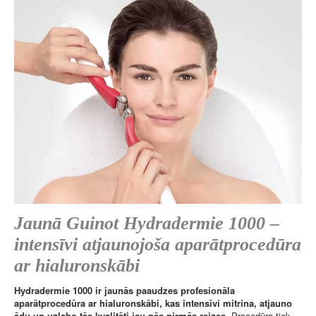
Jaunā Guinot Hydradermie 1000 –
intensīvi atjaunojoša aparātprocedūra
ar hialuronskābi
Hydradermie 1000 ir jaunās paaudzes profesionāla
aparātprocedūra ar hialuronskābi, kas intensīvi mitrina, atjauno
ādu un uzlabo tās kvalitāti jau pēc pirmās reizes.
Procedūra tiek