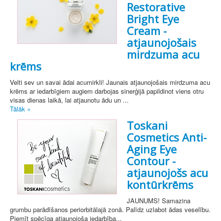
Restorative
Bright Eye
Cream -
atjaunojošais
mirdzuma acu
krēms
Velti sev un savai ādai acumirkli! Jaunais atjaunojošais mirdzuma acu
krēms ar iedarbīgiem augiem darbojas sinerģijā papildinot viens otru
visas dienas laikā, lai atjaunotu ādu un ...
Tālāk »
Toskani
Cosmetics Anti-
Aging Eye
Contour -
atjaunojošs acu
kontūrkrēms
JAUNUMS! Samazina
grumbu parādīšanos periorbitālajā zonā. Palīdz uzlabot ādas veselību.
Piemīt spēcīga atjaunojoša iedarbība...