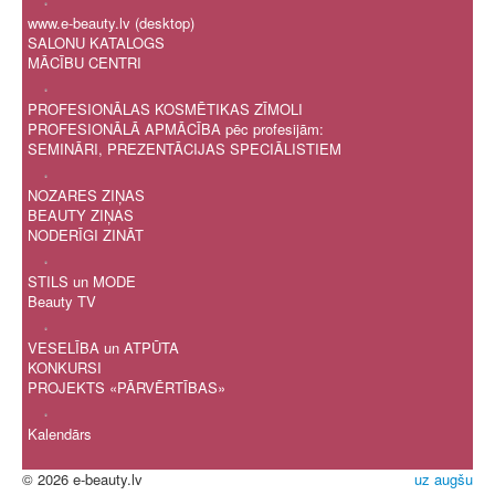
www.e-beauty.lv (desktop)
SALONU KATALOGS
MĀCĪBU CENTRI
.
PROFESIONĀLAS KOSMĒTIKAS ZĪMOLI
PROFESIONĀLĀ APMĀCĪBA pēc profesijām:
SEMINĀRI, PREZENTĀCIJAS SPECIĀLISTIEM
.
NOZARES ZIŅAS
BEAUTY ZIŅAS
NODERĪGI ZINĀT
.
STILS un MODE
Beauty TV
.
VESELĪBA un ATPŪTA
KONKURSI
PROJEKTS «PĀRVĒRTĪBAS»
.
Kalendārs
© 2026 e-beauty.lv
uz augšu