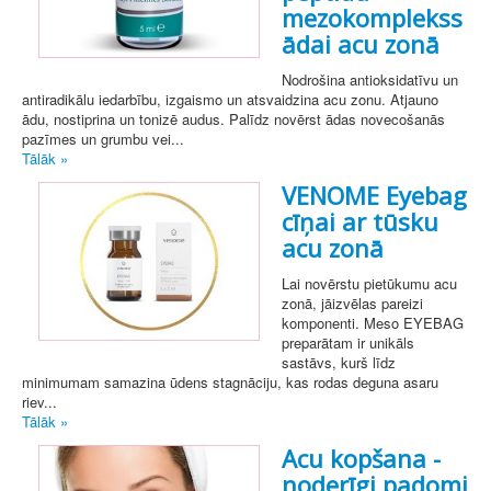
mezokomplekss
ādai acu zonā
Nodrošina antioksidatīvu un
antiradikālu iedarbību, izgaismo un atsvaidzina acu zonu. Atjauno
ādu, nostiprina un tonizē audus. Palīdz novērst ādas novecošanās
pazīmes un grumbu vei...
Tālāk »
VENOME Eyebag
cīņai ar tūsku
acu zonā
Lai novērstu pietūkumu acu
zonā, jāizvēlas pareizi
komponenti. Meso EYEBAG
preparātam ir unikāls
sastāvs, kurš līdz
minimumam samazina ūdens stagnāciju, kas rodas deguna asaru
riev...
Tālāk »
Acu kopšana -
noderīgi padomi