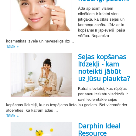
Āda ap acīm visiem
cilvēkiem ir krietni vien
jutīgāka, kā citās sejas un
ķermeņa zonās. Līdz ar to
kopšanai ir jāpievērš īpaša
vērība. Nepareiza
kosmētikas izvēle un neveselīgs dzī...
Tālāk »
Sejas kopšanas
līdzekļi - kam
noteikti jābūt
uz Jūsu plaukta?
Katrai sievietei, kas rūpējas
par savu izskatu visdrīzāk ir
savi iecienītākie sejas
kopšanas līdzekļi, kurus iespējams lieto jau gadiem. Bet vienmēr der
atcerēties, ka katram ādas ...
Tālāk »
Darphin Ideal
Resource