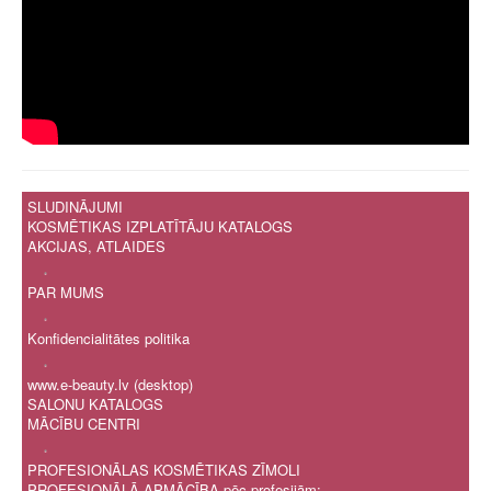
SLUDINĀJUMI
KOSMĒTIKAS IZPLATĪTĀJU KATALOGS
AKCIJAS, ATLAIDES
.
PAR MUMS
.
Konfidencialitātes politika
.
www.e-beauty.lv (desktop)
SALONU KATALOGS
MĀCĪBU CENTRI
.
PROFESIONĀLAS KOSMĒTIKAS ZĪMOLI
PROFESIONĀLĀ APMĀCĪBA pēc profesijām: