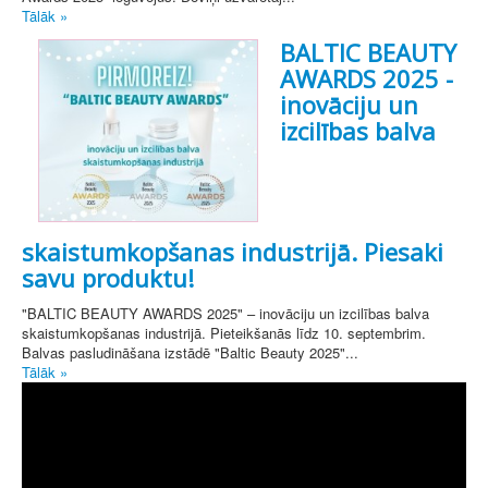
Tālāk »
BALTIC BEAUTY
AWARDS 2025 -
inovāciju un
izcilības balva
skaistumkopšanas industrijā. Piesaki
savu produktu!
"BALTIC BEAUTY AWARDS 2025" – inovāciju un izcilības balva
skaistumkopšanas industrijā. Pieteikšanās līdz 10. septembrim.
Balvas pasludināšana izstādē "Baltic Beauty 2025"...
Tālāk »