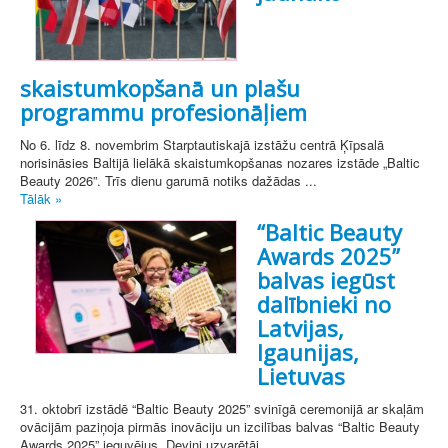
skaistumkopšanā un plašu
programmu profesionāļiem
No 6. līdz 8. novembrim Starptautiskajā izstāžu centrā Ķīpsalā
norisināsies Baltijā lielākā skaistumkopšanas nozares izstāde „Baltic
Beauty 2026”. Trīs dienu garumā notiks dažādas ...
Tālāk »
“Baltic Beauty
Awards 2025”
balvas iegūst
dalībnieki no
Latvijas,
Igaunijas,
Lietuvas
31. oktobrī izstādē “Baltic Beauty 2025” svinīgā ceremonijā ar skaļām
ovācijām paziņoja pirmās inovāciju un izcilības balvas “Baltic Beauty
Awards 2025” ieguvējus. Deviņi uzvarētāj...