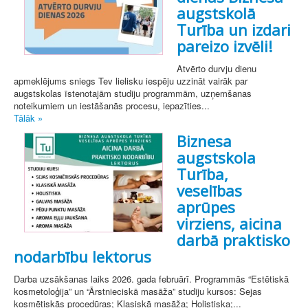
augstskolā
Turība un izdari
pareizo izvēli!
Atvērto durvju dienu
apmeklējums sniegs Tev lielisku iespēju uzzināt vairāk par
augstskolas īstenotajām studiju programmām, uzņemšanas
noteikumiem un iestāšanās procesu, iepazīties...
Tālāk »
Biznesa
augstskola
Turība,
veselības
aprūpes
virziens, aicina
darbā praktisko
nodarbību lektorus
Darba uzsākšanas laiks 2026. gada februārī. Programmās “Estētiskā
kosmetoloģija” un “Ārstnieciskā masāža” studiju kursos: Sejas
kosmētiskās procedūras; Klasiskā masāža; Holistiska;...