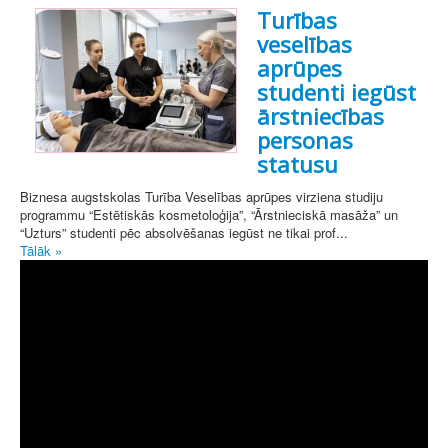
Turības
veselības
aprūpes
studenti iegūst
ārstniecības
personas
statusu
Biznesa augstskolas Turība Veselības aprūpes virziena studiju
programmu “Estētiskās kosmetoloģija”, “Ārstnieciskā masāža” un
“Uzturs” studenti pēc absolvēšanas iegūst ne tikai prof...
Tālāk »