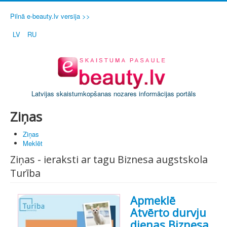
Pilnā e-beauty.lv versija >>
LV
RU
Latvijas skaistumkopšanas nozares informācijas portāls
Ziņas
Ziņas
Meklēt
Ziņas - ieraksti ar tagu Biznesa augstskola
Turība
Apmeklē
Atvērto durvju
dienas Biznesa