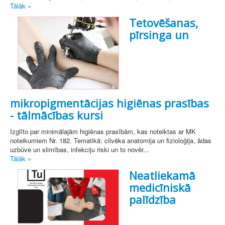
Tālāk »
Tetovēšanas,
pīrsinga un
mikropigmentācijas higiēnas prasības
- tālmācības kursi
Izglīto par minimālajām higiēnas prasībām, kas noteiktas ar MK
noteikumiem Nr. 182. Tematikā: cilvēka anatomija un fizioloģija, ādas
uzbūve un slimības, infekciju riski un to novēr...
Tālāk »
Neatliekamā
medicīniskā
palīdzība