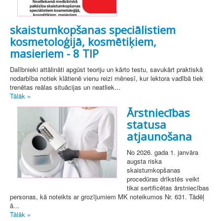
skaistumkopšanas speciālistiem
kosmetoloģijā, kosmētiķiem,
masieriem - 8 TIP
Dalībnieki attālināti apgūst teoriju un kārto testu, savukārt praktiskā
nodarbība notiek klātienē vienu reizi mēnesī, kur lektora vadībā tiek
trenētas reālas situācijas un neatliek...
Tālāk »
Ārstniecības
statusa
atjaunošana
No 2026. gada 1. janvāra
augsta riska
skaistumkopšanas
procedūras drīkstēs veikt
tikai sertificētas ārstniecības
personas, kā noteikts ar grozījumiem MK noteikumos Nr. 631. Tādēļ
ā...
Tālāk »