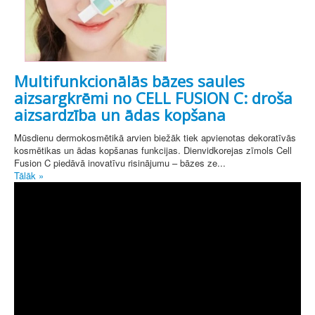
Multifunkcionālās bāzes saules
aizsargkrēmi no CELL FUSION C: droša
aizsardzība un ādas kopšana
Mūsdienu dermokosmētikā arvien biežāk tiek apvienotas dekoratīvās
kosmētikas un ādas kopšanas funkcijas. Dienvidkorejas zīmols Cell
Fusion C piedāvā inovatīvu risinājumu – bāzes ze...
Tālāk »