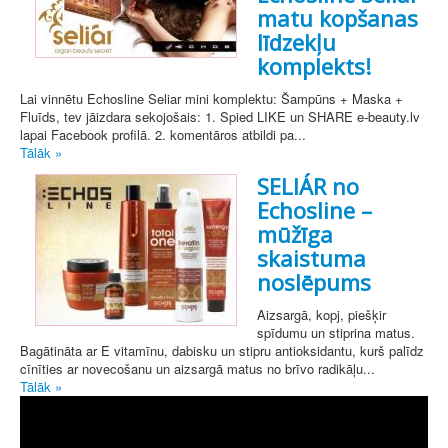
matu kopšanas
līdzekļu
komplekts!
Lai vinnētu Echosline Seliar mini komplektu: Šampūns + Maska +
Fluīds, tev jāizdara sekojošais: 1. Spied LIKE un SHARE e-beauty.lv
lapai Facebook profilā. 2. komentāros atbildi pa...
Tālāk »
SELIÁR no
Echosline –
mūžīga
skaistuma
noslēpums
Aizsargā, kopj, piešķir
spīdumu un stiprina matus.
Bagātināta ar E vitamīnu, dabisku un stipru antioksidantu, kurš palīdz
cīnīties ar novecošanu un aizsargā matus no brīvo radikāļu...
Tālāk »