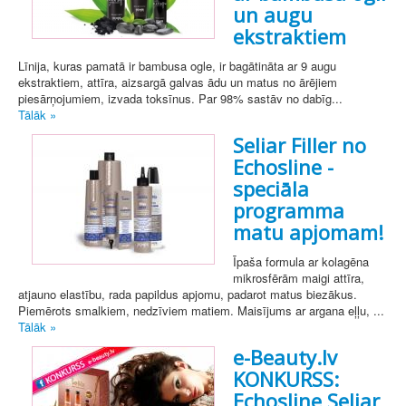
un augu
ekstraktiem
Līnija, kuras pamatā ir bambusa ogle, ir bagātināta ar 9 augu
ekstraktiem, attīra, aizsargā galvas ādu un matus no ārējiem
piesārņojumiem, izvada toksīnus. Par 98% sastāv no dabīg...
Tālāk »
Seliar Filler no
Echosline -
speciāla
programma
matu apjomam!
Īpaša formula ar kolagēna
mikrosfērām maigi attīra,
atjauno elastību, rada papildus apjomu, padarot matus biezākus.
Piemērots smalkiem, nedzīviem matiem. Maisījums ar argana eļļu, ...
Tālāk »
e-Beauty.lv
KONKURSS:
Echosline Seliar