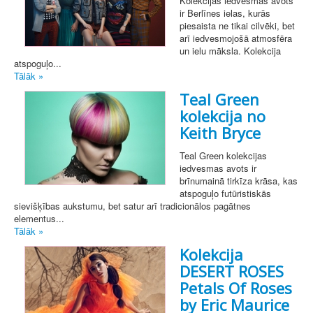
Kolekcijas iedvesmas avots
ir Berlīnes ielas, kurās
piesaista ne tikai cilvēki, bet
arī iedvesmojošā atmosfēra
un ielu māksla. Kolekcija
atspoguļo...
Tālāk »
Teal Green
kolekcija no
Keith Bryce
Teal Green kolekcijas
iedvesmas avots ir
brīnumainā tirkīza krāsa, kas
atspoguļo futūristiskās
sievišķības aukstumu, bet satur arī tradicionālos pagātnes
elementus...
Tālāk »
Kolekcija
DESERT ROSES
Petals Of Roses
by Eric Maurice