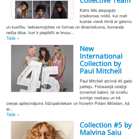
Collective Team
Katrs tēls atspoguļo
izteiksmes mirkli, kur mati
kustas vienā ritmā ar gaismu
un kustību. Iedvesmojoties no formas un dinamiskuma, komanda
radīja tēlus, kuri ir piepildīti ar bruņu...
Tālāk »
New
International
Collection by
Paul Mitchell
Paul Mitchell atzīmē 45 gadu
jubileju. Fotosesijā rotaļīgi
izmantoti baloni, lai izceltu
svinīgo noskaņu un kā
cieņas apliecinājums līdzīpašniekam un frizierim Polam Mičelam, kā
ar...
Tālāk »
Collection #5 by
Malvina Saiu