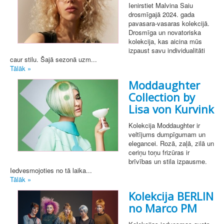
Ienirstiet Malvina Saiu
drosmīgajā 2024. gada
pavasara-vasaras kolekcijā.
Drosmīga un novatoriska
kolekcija, kas aicina mūs
izpaust savu individualitāti
caur stilu. Šajā sezonā uzm...
Tālāk »
Moddaughter
Collection by
Lisa von Kurvink
Kolekcija Moddaughter ir
veltījums dumpīgumam un
elegancei. Rozā, zaļā, zilā un
ceriņu toņu frizūras ir
brīvības un stila izpausme.
Iedvesmojoties no tā laika...
Tālāk »
Kolekcija BERLIN
no Marco PM