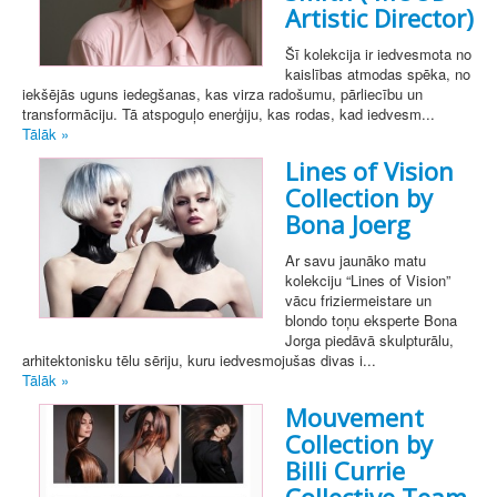
Artistic Director)
Šī kolekcija ir iedvesmota no
kaislības atmodas spēka, no
iekšējās uguns iedegšanas, kas virza radošumu, pārliecību un
transformāciju. Tā atspoguļo enerģiju, kas rodas, kad iedvesm...
Tālāk »
Lines of Vision
Collection by
Bona Joerg
Ar savu jaunāko matu
kolekciju “Lines of Vision”
vācu friziermeistare un
blondo toņu eksperte Bona
Jorga piedāvā skulpturālu,
arhitektonisku tēlu sēriju, kuru iedvesmojušas divas i...
Tālāk »
Mouvement
Collection by
Billi Currie