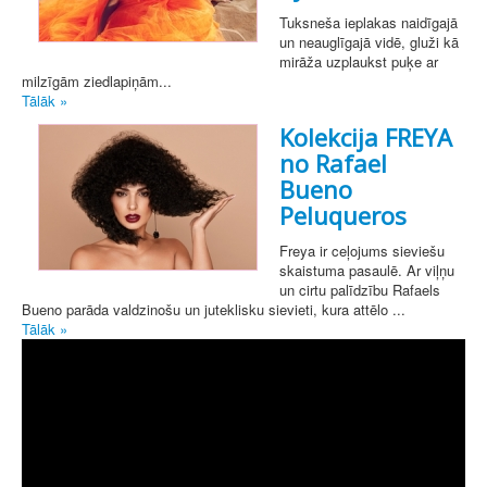
Tuksneša ieplakas naidīgajā
un neauglīgajā vidē, gluži kā
mirāža uzplaukst puķe ar
milzīgām ziedlapiņām...
Tālāk »
Kolekcija FREYA
no Rafael
Bueno
Peluqueros
Freya ir ceļojums sieviešu
skaistuma pasaulē. Ar viļņu
un cirtu palīdzību Rafaels
Bueno parāda valdzinošu un juteklisku sievieti, kura attēlo ...
Tālāk »