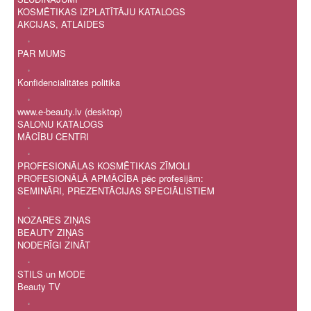
KOSMĒTIKAS IZPLATĪTĀJU KATALOGS
AKCIJAS, ATLAIDES
.
PAR MUMS
.
Konfidencialitātes politika
.
www.e-beauty.lv (desktop)
SALONU KATALOGS
MĀCĪBU CENTRI
.
PROFESIONĀLAS KOSMĒTIKAS ZĪMOLI
PROFESIONĀLĀ APMĀCĪBA pēc profesijām:
SEMINĀRI, PREZENTĀCIJAS SPECIĀLISTIEM
.
NOZARES ZIŅAS
BEAUTY ZIŅAS
NODERĪGI ZINĀT
.
STILS un MODE
Beauty TV
.