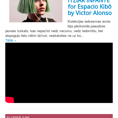
ITZIAR INFANTE
for Espacio Kibō
by Victor Alonso
Kolekcijas iedvesmas avots
bija pēckovida paaudzes
jaunais izskats, kas nepazīst nedz vecumu, nedz iedomību, bet
atspoguļo lielu vēlmi dzīvot, neskatoties ne uz ko...
Tālāk »
SLUDINĀJUMI