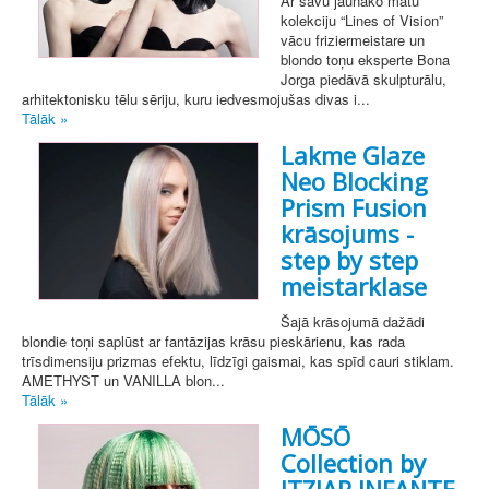
Ar savu jaunāko matu
kolekciju “Lines of Vision”
vācu friziermeistare un
blondo toņu eksperte Bona
Jorga piedāvā skulpturālu,
arhitektonisku tēlu sēriju, kuru iedvesmojušas divas i...
Tālāk »
Lakme Glaze
Neo Blocking
Prism Fusion
krāsojums -
step by step
meistarklase
Šajā krāsojumā dažādi
blondie toņi saplūst ar fantāzijas krāsu pieskārienu, kas rada
trīsdimensiju prizmas efektu, līdzīgi gaismai, kas spīd cauri stiklam.
AMETHYST un VANILLA blon...
Tālāk »
MŌSŌ
Collection by