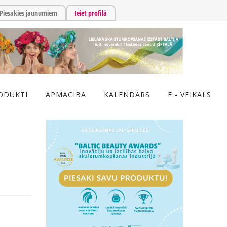
Piesakies jaunumiem
Ieiet profilā
ODUKTI
APMĀCĪBA
KALENDĀRS
E - VEIKALS