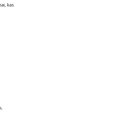
mai, kas
u,