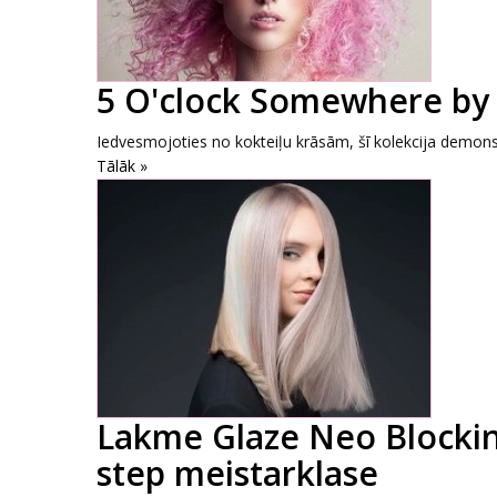
5 O'clock Somewhere by
Iedvesmojoties no kokteiļu krāsām, šī kolekcija demonst
Tālāk »
Lakme Glaze Neo Blockin
step meistarklase