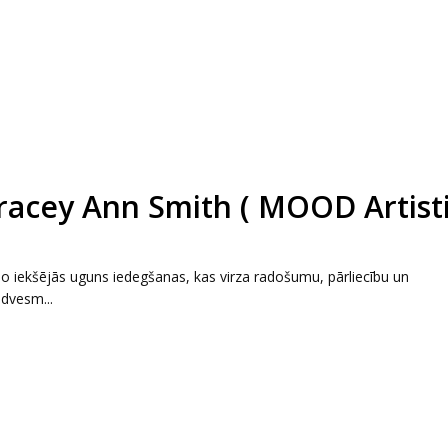
Tracey Ann Smith ( MOOD Artist
no iekšējās uguns iedegšanas, kas virza radošumu, pārliecību un
edvesm...