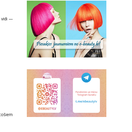
 vidi —
stošiem