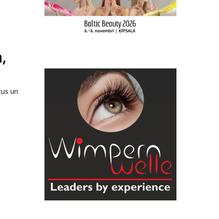
,
tus un