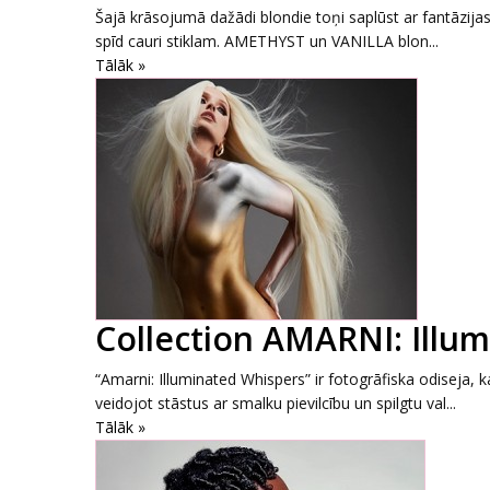
Šajā krāsojumā dažādi blondie toņi saplūst ar fantāzijas 
spīd cauri stiklam. AMETHYST un VANILLA blon...
Tālāk »
Collection AMARNI: Illu
“Amarni: Illuminated Whispers” ir fotogrāfiska odiseja, 
veidojot stāstus ar smalku pievilcību un spilgtu val...
Tālāk »