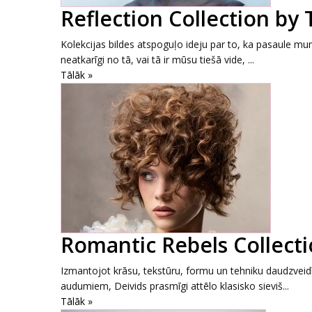
Reflection Collection by
Kolekcijas bildes atspoguļo ideju par to, ka pasaule mum
neatkarīgi no tā, vai tā ir mūsu tiešā vide, ...
Tālāk »
Romantic Rebels Collecti
Izmantojot krāsu, tekstūru, formu un tehniku daudzveidī
audumiem, Deivids prasmīgi attēlo klasisko sieviš...
Tālāk »