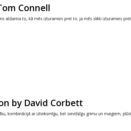
 Tom Connell
s atdarina to, kā mēs izturamies pret to. Ja mēs slikti izturamies pret
on by David Corbett
bu, kombinācijā ar izteiksmīgu, bet sievišķīgu grimu un maigiem, plū