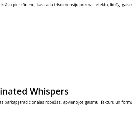
krāsu pieskārienu, kas rada trīsdimensiju prizmas efektu, līdzīgi gais
minated Whispers
kas pārkāpj tradicionālās robežas, apvienojot gaismu, faktūru un form