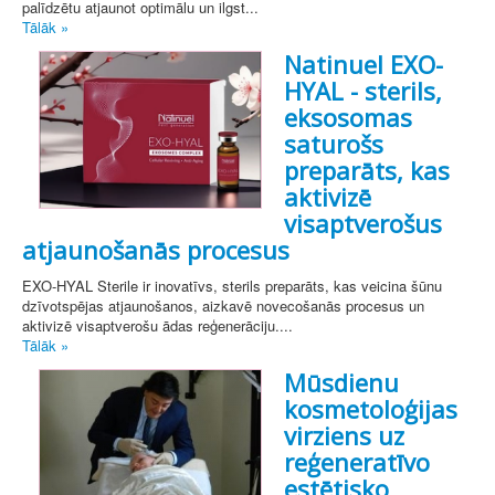
palīdzētu atjaunot optimālu un ilgst...
Tālāk »
Natinuel EXO-
HYAL - sterils,
eksosomas
saturošs
preparāts, kas
aktivizē
visaptverošus
atjaunošanās procesus
EXO-HYAL Sterile ir inovatīvs, sterils preparāts, kas veicina šūnu
dzīvotspējas atjaunošanos, aizkavē novecošanās procesus un
aktivizē visaptverošu ādas reģenerāciju....
Tālāk »
Mūsdienu
kosmetoloģijas
virziens uz
reģeneratīvo
estētisko