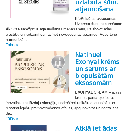
uzlabota šūnu
atjaunošana
BioPulsētas eksosomas:
Uzlabota šūnu atjaunošana:
Aktivizē sarežģītus atjaunošanās mehānismus, uzlabojot ādas
elastību un redzami samazinot novecošanās pazīmes. Ādas toņa
harmonizā...
Tālāk »
Natinuel
Exohyal krēms
un serums ar
biopulsētām
eksosomām
EXOHYAL CREAM – īpašs
krēms, pamatojoties uz
inovatīvu sastāvdaļu sinerģiju, nodrošinot unikālu atjaunojošu un
biostimulējošu pretnovecošanās efektu, spēj novērst un neitralizēt
da...
Tālāk »
Atklājiet ādas