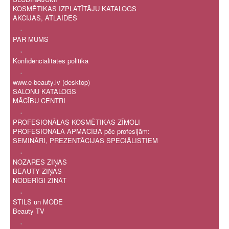
KOSMĒTIKAS IZPLATĪTĀJU KATALOGS
AKCIJAS, ATLAIDES
.
PAR MUMS
.
Konfidencialitātes politika
.
www.e-beauty.lv (desktop)
SALONU KATALOGS
MĀCĪBU CENTRI
.
PROFESIONĀLAS KOSMĒTIKAS ZĪMOLI
PROFESIONĀLĀ APMĀCĪBA pēc profesijām:
SEMINĀRI, PREZENTĀCIJAS SPECIĀLISTIEM
.
NOZARES ZIŅAS
BEAUTY ZIŅAS
NODERĪGI ZINĀT
.
STILS un MODE
Beauty TV
.