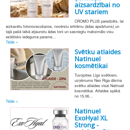
aizsardzībai no
UV stariem
CROMO PLUS paredzēts, lai
aizkavētu fotonovecošanos, novērstu eritrēmu (ādas apsārtums) un
tajā pašā laikā atjaunotu ādas toni un sasniegtu maksimālo visu
estētisko iedeguma parame...
Tālāk »
Svētku atlaides
Natinuel
kosmētikai
Tuvojoties Līgo svētkiem,
uzņēmums Neo Riga dāvina
svētku atlaides visai Natinuel
kosmētikai. Atlaides spēkā
no 15.06...
Tālāk »
Natinuel
ExoHyal XL
Strong -