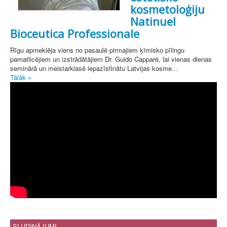
kosmetoloģiju
Natinuel
Bioceutica Professionale
Rīgu apmeklēja viens no pasaulē pirmajiem ķīmisko pīlingu
pamatlicējiem un izstrādātājiem Dr. Guido Capparė, lai vienas dienas
seminārā un meistarklasē iepazīstinātu Latvijas kosme...
Tālāk »
SLUDINĀJUMI