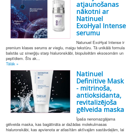
atjaunošanas
nākotni ar
Natinuel
ExoHyal Intense
serumu
Natunuel ExoHyal Intense ir
premium klases serums ar vieglu, maigu tekstūru. Tā unikālā formula
balstās uz sinerģiju starp hialuronskābi, biopulsētām eksosomām un
peptīdiem. Šīs ak...
Tālāk »
Natinuel
Definitive Mask
- mitrinoša,
antioksidanta,
revitalizējoša
gēlveida maska
Īpaša nenomazgājama
gēlveida maska, kas bagātināta ar dažādas molekulmasas
hialuronskābi, kas apvienota ar atlasītām aktīvajām sastāvdaļām, lai