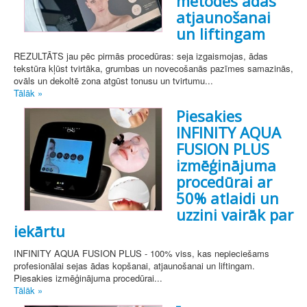
metodes ādas
atjaunošanai
un liftingam
REZULTĀTS jau pēc pirmās procedūras: seja izgaismojas, ādas
tekstūra kļūst tvirtāka, grumbas un novecošanās pazīmes samazinās,
ovāls un dekoltē zona atgūst tonusu un tvirtumu...
Tālāk »
Piesakies
INFINITY AQUA
FUSION PLUS
izmēģinājuma
procedūrai ar
50% atlaidi un
uzzini vairāk par
iekārtu
INFINITY AQUA FUSION PLUS - 100% viss, kas nepieciešams
profesionālai sejas ādas kopšanai, atjaunošanai un liftingam.
Piesakies izmēģinājuma procedūrai...
Tālāk »