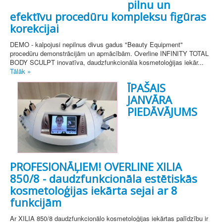
pilnu un
efektīvu procedūru kompleksu figūras
korekcijai
DEMO - kalpojusi nepilnus divus gadus "Beauty Equipment"
procedūru demonstrācijām un apmācībām. Overline INFINITY TOTAL
BODY SCULPT inovatīva, daudzfunkcionāla kosmetoloģijas iekār...
Tālāk »
ĪPAŠAIS
JANVĀRA
PIEDĀVĀJUMS
PROFESIONĀĻIEM! OVERLINE XILIA
850/8 - daudzfunkcionāla estētiskās
kosmetoloģijas iekārta sejai ar 8
funkcijām
Ar XILIA 850/8 daudzfunkcionālo kosmetoloģijas iekārtas palīdzību ir