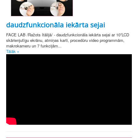
daudzfunkcionāla iekārta sejai
FACE LAB /Ražots Itālijā/ - daudzfunkcionāla iekārta sejai ar 10”LCD
skārienjutīgu ekrānu, atmiņas karti, procedūru video programmām,
makrokameru un 7 funkcijām...
Tālāk »