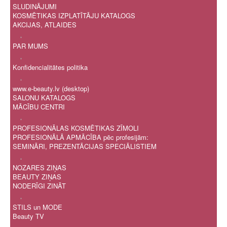
SLUDINĀJUMI
KOSMĒTIKAS IZPLATĪTĀJU KATALOGS
AKCIJAS, ATLAIDES
.
PAR MUMS
.
Konfidencialitātes politika
.
www.e-beauty.lv (desktop)
SALONU KATALOGS
MĀCĪBU CENTRI
.
PROFESIONĀLAS KOSMĒTIKAS ZĪMOLI
PROFESIONĀLĀ APMĀCĪBA pēc profesijām:
SEMINĀRI, PREZENTĀCIJAS SPECIĀLISTIEM
.
NOZARES ZIŅAS
BEAUTY ZIŅAS
NODERĪGI ZINĀT
.
STILS un MODE
Beauty TV
.