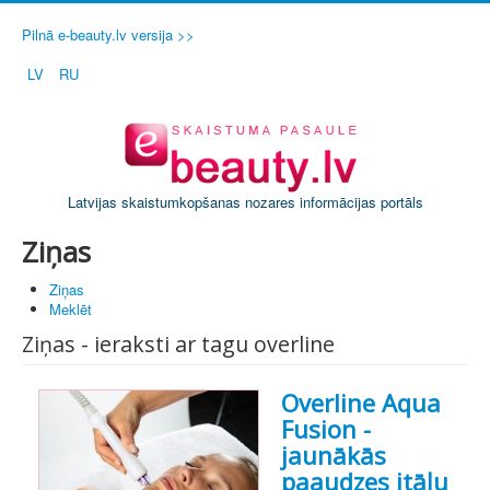
Pilnā e-beauty.lv versija >>
LV
RU
Latvijas skaistumkopšanas nozares informācijas portāls
Ziņas
Ziņas
Meklēt
Ziņas - ieraksti ar tagu overline
Overline Aqua
Fusion -
jaunākās
paaudzes itāļu