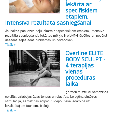
iekārta ar
specifiskiem
etapiem,
intensīva rezultāta sasniegšanai
Jaunākās paaudzes itāļu iekārta ar specifiskiem etapiem, intensīva
rezultāta sasniegšanai. Iekārtas mērķis ir efektīvi rūpēties un novērst
dažādas sejas ādas problēmas un novecošan...
Tālāk »
Overline ELITE
BODY SCULPT -
4 terapijas
vienas
procedūras
laikā
Ķermenim izteikti samazinās
celulīts, uzlabojas ādas tonuss un elastība, kolagēna sintēzes
stimulācija, samazinās adipocītu depo, tiešā iedarbība uz
lokalizētajiem taukiem, bioloģi...
Tālāk »