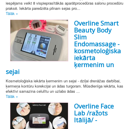
iespējams veikt 8 vispieprasītākās aparātprocedūras salonu procedūru
praksē. Iekārta paredzēta pilnam sejas pro...
Tālāk »
Overline Smart
Beauty Body
Slim
Endomassage -
kosmetoloģiska
iekārta
ķermenim un
sejai
Kosmetoloģiska iekārta ķermenim un sejai - dziļai drenāžas darbībai,
ķermeņa kontūru korekcijai un ādas turgoram. Mūsdienīga iekārta, kas
efektīvi samazina celulītu un uzlabo ādas ...
Tālāk »
Overline Face
Lab /ražots
Itālijā/ -