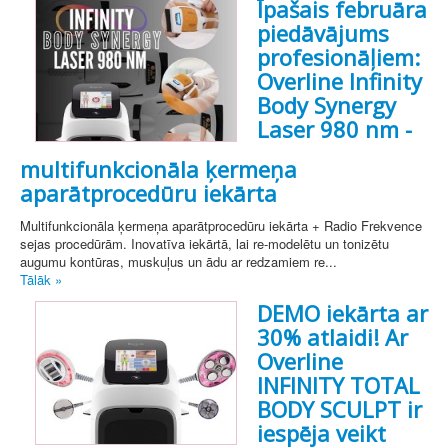
Īpašais februāra
piedāvājums
profesionāļiem:
Overline Infinity
Body Synergy
Laser 980 nm -
multifunkcionāla ķermeņa
aparātprocedūru iekārta
Multifunkcionāla ķermeņa aparātprocedūru iekārta + Radio Frekvence
sejas procedūrām. Inovatīva iekārtā, lai re-modelētu un tonizētu
augumu kontūras, muskuļus un ādu ar redzamiem re...
Tālāk »
DEMO iekārta ar
30% atlaidi! Ar
Overline
INFINITY TOTAL
BODY SCULPT ir
iespēja veikt