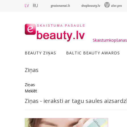
LV
RU
grozionamai.lt
shopbeauty.lv
alor.pro
Skaistumkopšanas 
BEAUTY ZIŅAS
BALTIC BEAUTY AWARDS
Ziņas
Ziņas
Meklēt
Ziņas - ieraksti ar tagu saules aizsardz