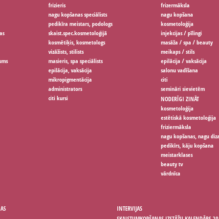
frizieris
frizermāksla
nagu kopšanas speciālists
nagu kopšana
pedikīra meistars, podologs
kosmetoloģija
as
skaist.spec.kosmetoloģijā
injekcijas / pīlingi
kosmētiķis, kosmetologs
masāža / spa / beauty
vizāžists, stilists
meikaps / stils
jums
masieris, spa speciālists
epilācija / vaksācija
epilācija, vaksācija
salonu vadīšana
mikropigmentācija
citi
administrators
semināri sievietēm
citi kursi
NODERĪGI ZINĀT
kosmetoloģija
estētiskā kosmetoloģija
friziermāksla
nagu kopšanas, nagu diz
pedikīrs, kāju kopšana
meistarklases
beauty tv
vārdnīca
ŅAS
INTERVIJAS
SKAISTUMKOPŠANAS IZSTĀŽU KALENDĀRS 20