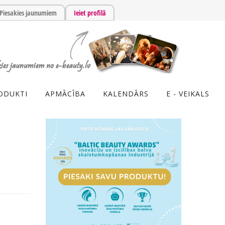
Piesakies jaunumiem
Ieiet profilā
ODUKTI
APMĀCĪBA
KALENDĀRS
E - VEIKALS