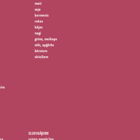
mati
seja
ķermenis
rokas
kājas
nagi
grims, meikaps
stils, apģērbs
bērniem
vīriešiem
ains
SLUDINĀJUMI
16
VIDEO APMĀCĪBA