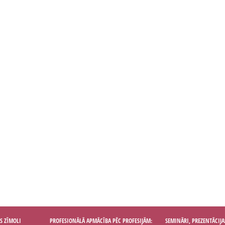
S ZĪMOLI
PROFESIONĀLĀ APMĀCĪBA PĒC PROFESIJĀM:
SEMINĀRI, PREZENTĀCIJA