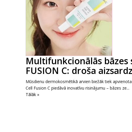
Multifunkcionālās bāzes 
FUSION C: droša aizsard
Mūsdienu dermokosmētikā arvien biežāk tiek apvienotas
Cell Fusion C piedāvā inovatīvu risinājumu – bāzes ze...
Tālāk »