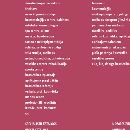
skaistumkopšanas salons
frizieriem
frizētava
kosmetoloģija
nagu kopšanas studija
injekciju preparāti, pīlingi
kosmetoloģijas centrs, kabinets
meikaps, skropstu ķīm.krās
estētiskā kosmetoloģija
permanentais meikaps
spa centrs, salons
manikīrs, pedikīrs
masāža, fizioterapija
solāriju kosmētika, aprīko
tattoo / mikropigmentācija
aprīkojums saloniem
solārijs, sauļošanās studija
instrumenti un aksesuāri
stila studija, meikaps
plaša patēriņa kosmētika
netradic.medicīna, psihoterapija
veselības preces
veselības centrs, rehabilitācija
eko, bio, dabīga kosmētika
sporta centrs
kosmētikas izplatītājs
aprīkojuma piegādātājs
kosmētikas ražotājs
veikals, prof. kosmētika
mācību centrs
profesionālā asociācija
izstāde, prof. konkurss
citi
SPECIĀLISTU KATALOGS
NOZARES ZI
PREČU KATALOGS
JAUNUMI