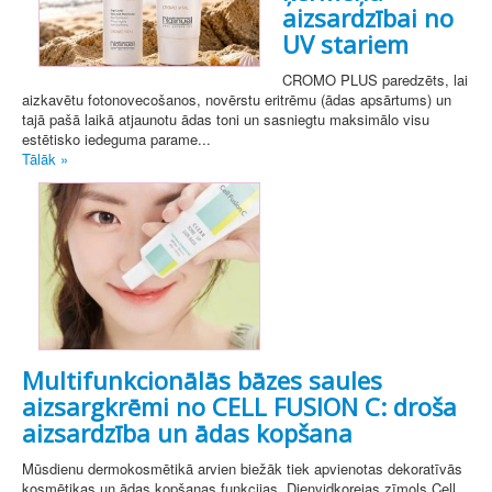
aizsardzībai no
UV stariem
CROMO PLUS paredzēts, lai
aizkavētu fotonovecošanos, novērstu eritrēmu (ādas apsārtums) un
tajā pašā laikā atjaunotu ādas toni un sasniegtu maksimālo visu
estētisko iedeguma parame...
Tālāk »
Multifunkcionālās bāzes saules
aizsargkrēmi no CELL FUSION C: droša
aizsardzība un ādas kopšana
Mūsdienu dermokosmētikā arvien biežāk tiek apvienotas dekoratīvās
kosmētikas un ādas kopšanas funkcijas. Dienvidkorejas zīmols Cell