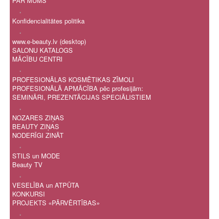
PAR MUMS
.
Konfidencialitātes politika
.
www.e-beauty.lv (desktop)
SALONU KATALOGS
MĀCĪBU CENTRI
.
PROFESIONĀLAS KOSMĒTIKAS ZĪMOLI
PROFESIONĀLĀ APMĀCĪBA pēc profesijām:
SEMINĀRI, PREZENTĀCIJAS SPECIĀLISTIEM
.
NOZARES ZIŅAS
BEAUTY ZIŅAS
NODERĪGI ZINĀT
.
STILS un MODE
Beauty TV
.
VESELĪBA un ATPŪTA
KONKURSI
PROJEKTS «PĀRVĒRTĪBAS»
.