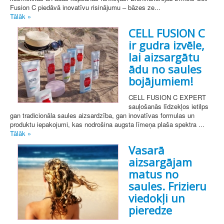
Fusion C piedāvā inovatīvu risinājumu – bāzes ze...
Tālāk »
CELL FUSION C
ir gudra izvēle,
lai aizsargātu
ādu no saules
bojājumiem!
CELL FUSION C EXPERT
sauļošanās līdzekļos ietilps
gan tradicionāla saules aizsardzība, gan inovatīvas formulas un
produktu iepakojumi, kas nodrošina augsta līmeņa plaša spektra ...
Tālāk »
Vasarā
aizsargājam
matus no
saules. Frizieru
viedokļi un
pieredze