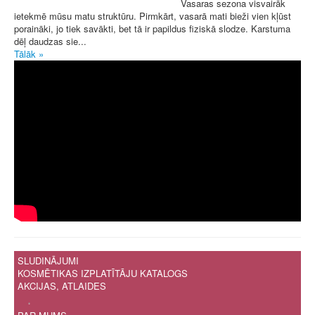
Vasaras sezona visvairāk
ietekmē mūsu matu struktūru. Pirmkārt, vasarā mati bieži vien kļūst
poraināki, jo tiek savākti, bet tā ir papildus fiziskā slodze. Karstuma
dēļ daudzas sie...
Tālāk »
SLUDINĀJUMI
KOSMĒTIKAS IZPLATĪTĀJU KATALOGS
AKCIJAS, ATLAIDES
.