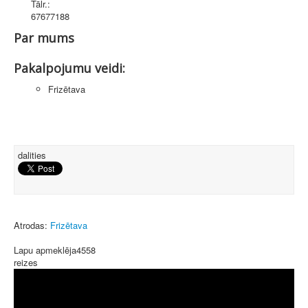
Tālr.:
67677188
Par mums
Pakalpojumu veidi:
Frizētava
dalities
Atrodas:
Frizētava
Lapu apmeklēja
4558
reizes