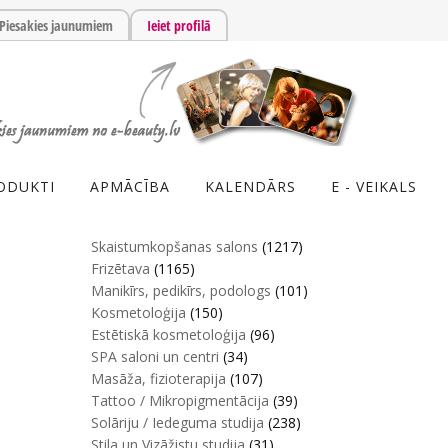
Piesakies jaunumiem
Ieiet profilā
ODUKTI
APMĀCĪBA
KALENDĀRS
E - VEIKALS
Skaistumkopšanas salons
(1217)
Frizētava
(1165)
Manikīrs, pedikīrs, podologs
(101)
Kosmetoloģija
(150)
Estētiskā kosmetoloģija
(96)
SPA saloni un centri
(34)
Masāža, fizioterapija
(107)
Tattoo / Mikropigmentācija
(39)
Solāriju / Iedeguma studija
(238)
Stila un Vizāžistu studija
(31)