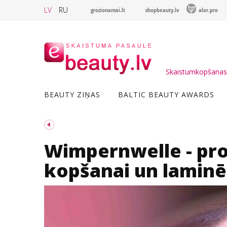
LV
RU
grozionamai.lt
shopbeauty.lv
alor.pro
Skaistumkopšanas 
BEAUTY ZIŅAS
BALTIC BEAUTY AWARDS
Wimpernwelle - pro
kopšanai un laminē