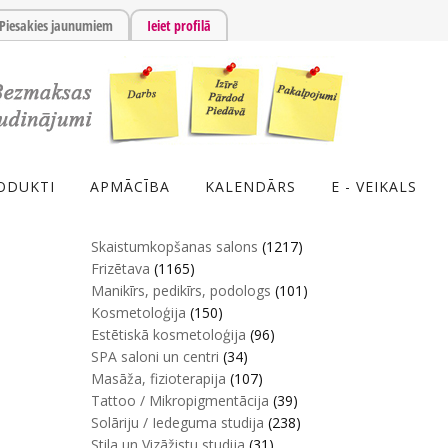
Piesakies jaunumiem
Ieiet profilā
ODUKTI
APMĀCĪBA
KALENDĀRS
E - VEIKALS
Skaistumkopšanas salons
(1217)
Frizētava
(1165)
Manikīrs, pedikīrs, podologs
(101)
Kosmetoloģija
(150)
Estētiskā kosmetoloģija
(96)
SPA saloni un centri
(34)
Masāža, fizioterapija
(107)
Tattoo / Mikropigmentācija
(39)
Solāriju / Iedeguma studija
(238)
Stila un Vizāžistu studija
(31)