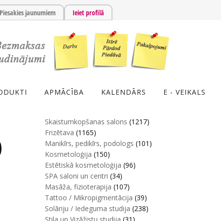
Piesakies jaunumiem
Ieiet profilā
ODUKTI
APMĀCĪBA
KALENDĀRS
E - VEIKALS
Skaistumkopšanas salons
(1217)
Frizētava
(1165)
)
Manikīrs, pedikīrs, podologs
(101)
Kosmetoloģija
(150)
Estētiskā kosmetoloģija
(96)
SPA saloni un centri
(34)
Masāža, fizioterapija
(107)
Tattoo / Mikropigmentācija
(39)
Solāriju / Iedeguma studija
(238)
Stila un Vizāžistu studija
(31)