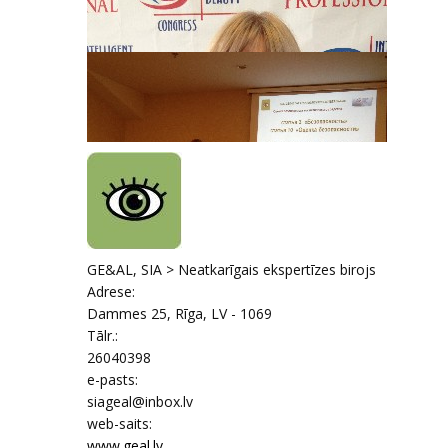
GE&AL, SIA > Neatkarīgais ekspertīzes birojs
Adrese:
Dammes 25
,
Rīga
, LV - 1069
Tālr.:
26040398
e-pasts:
siageal@inbox.lv
web-saits:
www.geal.lv