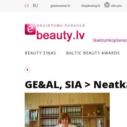
LV
RU
grozionamai.lt
shopbeauty.lv
alor.pro
Skaistumkopšanas 
BEAUTY ZIŅAS
BALTIC BEAUTY AWARDS
GE&AL, SIA > Neatka