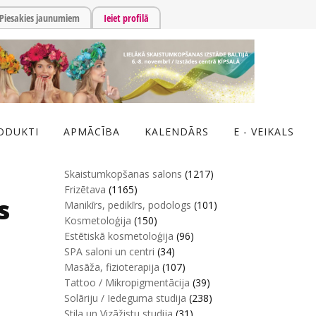
Piesakies jaunumiem
Ieiet profilā
ODUKTI
APMĀCĪBA
KALENDĀRS
E - VEIKALS
Skaistumkopšanas salons
(1217)
Frizētava
(1165)
s
Manikīrs, pedikīrs, podologs
(101)
Kosmetoloģija
(150)
Estētiskā kosmetoloģija
(96)
SPA saloni un centri
(34)
Masāža, fizioterapija
(107)
Tattoo / Mikropigmentācija
(39)
Solāriju / Iedeguma studija
(238)
Stila un Vizāžistu studija
(31)