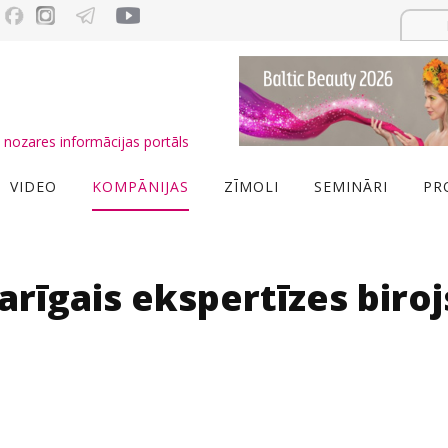
nozares informācijas portāls
VIDEO
KOMPĀNIJAS
ZĪMOLI
SEMINĀRI
PR
rīgais ekspertīzes biroj