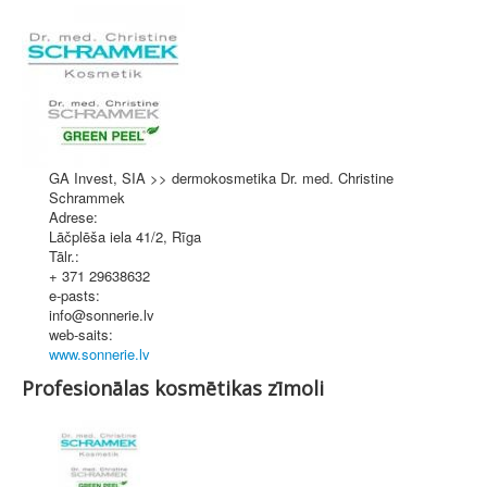
GA Invest, SIA >> dermokosmetika Dr. med. Christine
Schrammek
Adrese:
Lāčplēša iela 41/2
,
Rīga
Tālr.:
+ 371 29638632
e-pasts:
info@sonnerie.lv
web-saits:
www.sonnerie.lv
Profesionālas kosmētikas zīmoli