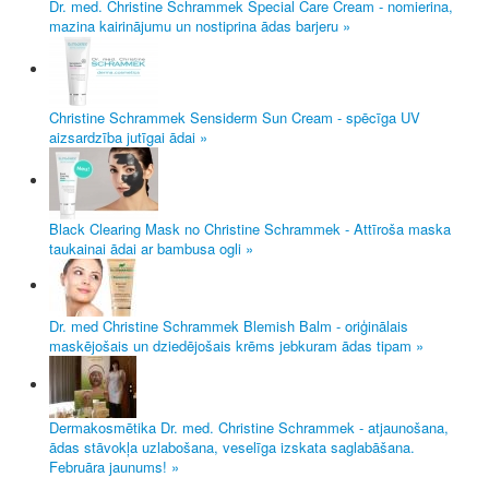
Dr. med. Christine Schrammek Special Care Cream - nomierina,
mazina kairinājumu un nostiprina ādas barjeru »
Christine Schrammek Sensiderm Sun Cream - spēcīga UV
aizsardzība jutīgai ādai »
Black Clearing Mask no Christine Schrammek - Attīroša maska
taukainai ādai ar bambusa ogli »
Dr. med Christine Schrammek Blemish Balm - oriģinālais
maskējošais un dziedējošais krēms jebkuram ādas tipam »
Dermakosmētika Dr. med. Christine Schrammek - atjaunošana,
ādas stāvokļa uzlabošana, veselīga izskata saglabāšana.
Februāra jaunums! »