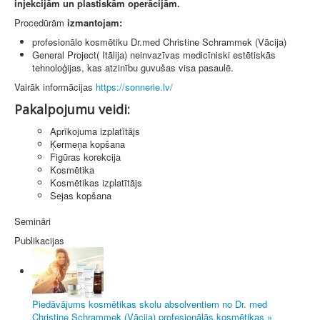
injekcijām un plastiskām operācijām.
Procedūrām
izmantojam:
profesionālo kosmētiku Dr.med Christine Schrammek (Vācija)
General Project( Itālija) neinvazīvas medicīniski estētiskās
tehnoloģijas, kas atzinību guvušas visa pasaulē.
Vairāk informācijas
https://sonnerie.lv/
Pakalpojumu veidi:
Aprīkojuma izplatītājs
Ķermeņa kopšana
Figūras korekcija
Kosmētika
Kosmētikas izplatītājs
Sejas kopšana
Semināri
Publikacijas
Piedāvājums kosmētikas skolu absolventiem no Dr. med
Christine Schrammek (Vācija) profesionālās kosmētikas »