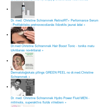
Dr. med. Christine Schrammek RetinolRT+ Performance Serum
- Profilaktisks pretnovecošanās līdzeklis jaunai ādai »
Dr.med Christine Schrammek Hair Boost Tonic - toniks matu
izkrišanas novēršanai »
Dermatoloģiskais pīlings GREEN PEEL no dr.med.Сhristine
Schrammek »
Dr. med. Christine Schrammek Hydro Power Fluid MEN -
mitrinošs, superaktīvs fluīds vīriešiem »