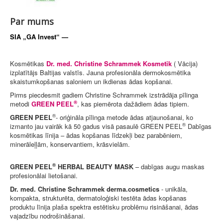
Par mums
SIA „GA Invest“ —
Kosmētikas
Dr. med. Christine Schrammek Kosmetik
( Vācija)
izplatītājs Baltijas valstīs. Jauna profesionāla dermokosmētika
skaistumkopšanas saloniem un ikdienas ādas kopšanai.
Pirms piecdesmit gadiem Christine Schrammek izstrādāja pīlinga
®
metodi
GREEN PEEL
, kas piemērota dažādiem ādas tipiem.
®
GREEN PEEL
- oriģināla pīlinga metode ādas atjaunošanai, ko
®
izmanto jau vairāk kā 50 gadus visā pasaulē GREEN PEEL
Dabīgas
kosmētikas līnija – ādas kopšanas līdzekļi bez parabēniem,
minerāleļļām, konservantiem, krāsvielām.
®
GREEN PEEL
HERBAL BEAUTY MASK
– dabīgas augu maskas
profesionālai lietošanai.
Dr. med. Christine Schrammek
derma.cosmetics
- unikāla,
kompakta, strukturēta, dermatoloģiski testēta ādas kopšanas
produktu līnija plaša spektra estētisku problēmu risināšanai, ādas
vajadzību nodrošināšanai.