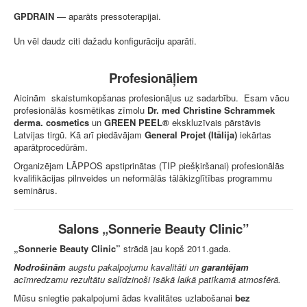
GPDRAIN
— aparāts pressoterapijai.
Un vēl daudz citi dažadu konfigurāciju aparāti.
Profesionāļiem
Aicinām skaistumkopšanas profesionāļus uz sadarbību. Esam
vācu
profesionālās kosmētikas zīmolu
Dr. med Christine Schrammek
derma. cosmetics
un
GREEN PEEL®
ekskluzīvais pārstāvis
Latvijas tirgū. Kā arī piedāvājam
General Projet (Itālija)
iekārtas
aparātprocedūrām.
Organizējam LĀPPOS apstiprinātas (TIP piešķiršanai) profesionālās
kvalifikācijas pilnveides un neformālās tālākizglītības programmu
seminārus.
Salons „Sonnerie Beauty Clinic”
„Sonnerie Beauty Clinic”
strādā jau kopš 2011.gada.
Nodrošinām
augstu pakalpojumu kavalitāti un
garantējam
acīmredzamu rezultātu salīdzinoši īsākā laikā patīkamā atmosfērā.
Mūsu sniegtie pakalpojumi ādas kvalitātes uzlabošanai
bez