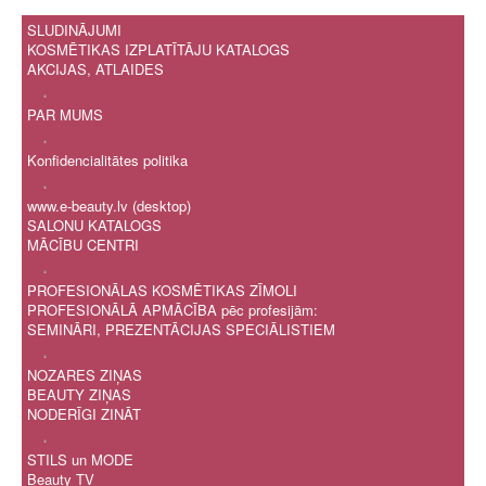
SLUDINĀJUMI
KOSMĒTIKAS IZPLATĪTĀJU KATALOGS
AKCIJAS, ATLAIDES
.
PAR MUMS
.
Konfidencialitātes politika
.
www.e-beauty.lv (desktop)
SALONU KATALOGS
MĀCĪBU CENTRI
.
PROFESIONĀLAS KOSMĒTIKAS ZĪMOLI
PROFESIONĀLĀ APMĀCĪBA pēc profesijām:
SEMINĀRI, PREZENTĀCIJAS SPECIĀLISTIEM
.
NOZARES ZIŅAS
BEAUTY ZIŅAS
NODERĪGI ZINĀT
.
STILS un MODE
Beauty TV