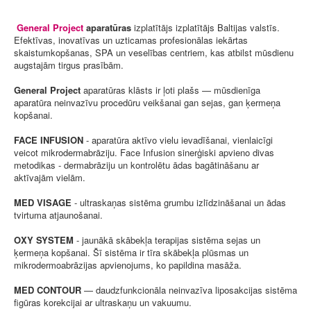
General Project
aparatūras
izplatītājs izplatītājs Baltijas valstīs.
Efektīvas, inovatīvas un uzticamas profesionālas iekārtas
skaistumkopšanas, SPA un veselības centriem, kas atbilst mūsdienu
augstajām tirgus prasībām.
General Project
aparatūras klāsts ir ļoti plašs — mūsdienīga
aparatūra neinvazīvu procedūru veikšanai gan sejas, gan ķermeņa
kopšanai.
FACE INFUSION
- aparatūra aktīvo vielu ievadīšanai, vienlaicīgi
veicot mikrodermabrāziju. Face Infusion sinerģiski apvieno divas
metodikas - dermabrāziju un kontrolētu ādas bagātināšanu ar
aktīvajām vielām.
MED VISAGE
- ultraskaņas sistēma grumbu izlīdzināšanai un ādas
tvirtuma atjaunošanai.
OXY SYSTEM
- jaunākā skābekļa terapijas sistēma sejas un
ķermeņa kopšanai. Šī sistēma ir tīra skābekļa plūsmas un
mikrodermoabrāzijas apvienojums, ko papildina masāža.
MED CONTOUR
— daudzfunkcionāla neinvazīva liposakcijas sistēma
figūras korekcijai ar ultraskaņu un vakuumu.