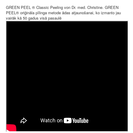
GREEN PEEL ® Classic Peeling von Dr. med. Christine. GREEN
PEEL® oriģināla pīlinga metode ādas atjaunošanai, ko izmanto jau
vairāk kā 50 gadus visā pasaulē