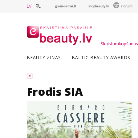
LV
RU
grozionamai.lt
shopbeauty.lv
alor.pro
Skaistumkopšanas 
BEAUTY ZIŅAS
BALTIC BEAUTY AWARDS
Frodis SIA