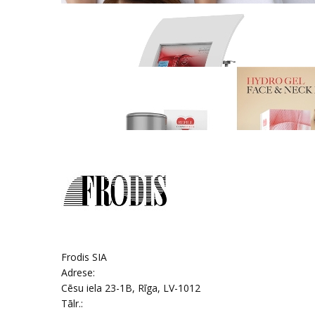
Frodis SIA
Adrese:
Cēsu iela 23-1B
,
Rīga
, LV-1012
Tālr.: