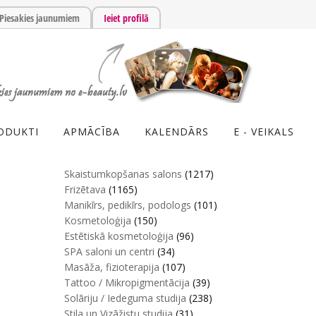
Piesakies jaunumiem
Ieiet profilā
ODUKTI
APMĀCĪBA
KALENDĀRS
E - VEIKALS
Skaistumkopšanas salons
(1217)
Frizētava
(1165)
Manikīrs, pedikīrs, podologs
(101)
Kosmetoloģija
(150)
Estētiskā kosmetoloģija
(96)
SPA saloni un centri
(34)
Masāža, fizioterapija
(107)
Tattoo / Mikropigmentācija
(39)
Solāriju / Iedeguma studija
(238)
Stila un Vizāžistu studija
(31)