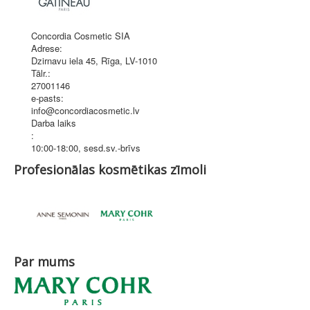
Concordia Cosmetic SIA
Adrese:
Dzirnavu iela 45
,
Rīga
, LV-1010
Tālr.:
27001146
e-pasts:
info@concordiacosmetic.lv
Darba laiks
:
10:00-18:00, sesd.sv.-brīvs
Profesionālas kosmētikas zīmoli
Par mums