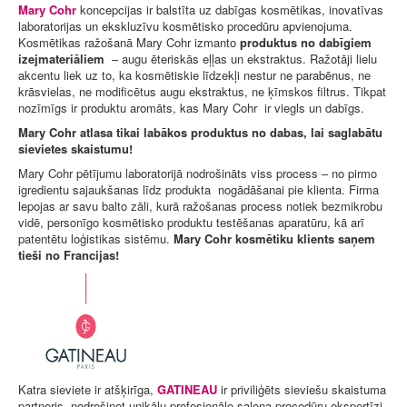
Mary Cohr
koncepcijas ir balstīta uz dabīgas kosmētikas, inovatīvas
laboratorijas un ekskluzīvu kosmētisko procedūru apvienojuma.
Kosmētikas ražošanā Mary Cohr izmanto
produktus no dabīgiem
izejmateriāliem
– augu ēteriskās eļļas un ekstraktus. Ražotāji lielu
akcentu liek uz to, ka kosmētiskie līdzekļi nestur ne parabēnus, ne
krāsvielas, ne modificētus augu ekstraktus, ne ķīmskos filtrus. Tikpat
nozīmīgs ir produktu aromāts, kas Mary Cohr ir viegls un dabīgs.
Mary Cohr atlasa tikai labākos produktus no dabas, lai saglabātu
sievietes skaistumu!
Mary Cohr pētījumu laboratorijā nodrošināts viss process – no pirmo
igredientu sajaukšanas līdz produkta nogādāšanai pie klienta. Firma
lepojas ar savu balto zāli, kurā ražošanas process notiek bezmikrobu
vidē, personīgo kosmētisko produktu testēšanas aparatūru, kā arī
patentētu loģistikas sistēmu.
Mary Cohr kosmētiku klients saņem
tieši no Francijas!
Katra sieviete ir atšķirīga,
GATINEAU
ir priviliģēts sieviešu skaistuma
partneris, nodrošinot unikālu profesionālo salona procedūru ekspertīzi