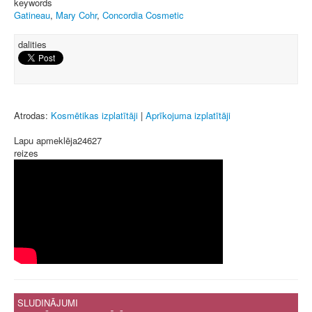
keywords
Gatineau
,
Mary Cohr
,
Concordia Cosmetic
dalities
Atrodas:
Kosmētikas izplatītāji
|
Aprīkojuma izplatītāji
Lapu apmeklēja
24627
reizes
SLUDINĀJUMI