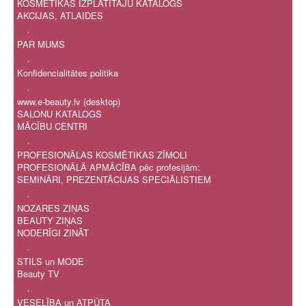
KOSMĒTIKAS IZPLATĪTĀJU KATALOGS
AKCIJAS, ATLAIDES
.
PAR MUMS
.
Konfidencialitātes politika
.
www.e-beauty.lv (desktop)
SALONU KATALOGS
MĀCĪBU CENTRI
.
PROFESIONĀLAS KOSMĒTIKAS ZĪMOLI
PROFESIONĀLĀ APMĀCĪBA pēc profesijām:
SEMINĀRI, PREZENTĀCIJAS SPECIĀLISTIEM
.
NOZARES ZIŅAS
BEAUTY ZIŅAS
NODERĪGI ZINĀT
.
STILS un MODE
Beauty TV
.
VESELĪBA un ATPŪTA