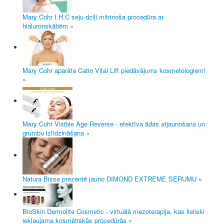
Mary Cohr I.H.C seju dziļi mitrinoša procedūra ar
hialuronskābēm »
Mary Cohr aparāta Catio Vital Lift piedāvājums kosmetologiem!
»
Mary Cohr Visible Age Reverse - efektīva ādas atjaunošana un
grumbu izlīdzināšana »
Natura Bisse prezentē jauno DIMOND EXTREME SERUMU »
BioSkin Dermolife Cosmetic - virtuālā mezoterapija, kas lieliski
iekļaujama kosmētiskās procedūrās »