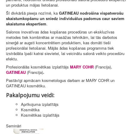
un produktus mājas lietošanai.
Šī divkāršā pieeja nozīmē, ka
GATINEAU nodrošina vispatverošu
skaistumkopšanu un sniedz individuālus padomus caur saviem
skaistuma ekspertiem
.
Salonos inovatīvas ādas kopšanas procedūras un ekskluzīvas
metodes tiek kombinētas ar masāžas tehnikām, lai tās darbotos
sinerģē ar augsti koncentrētiem produktiem, kas domāti tieši
profesionālai lietošanai. Mājās ādas kopšanas programma tiek
izstrādāta īpaši katrai sievietei, lai veicinātu salonā veikto procedūru
efektu.
Profesionālās kosmētikas izplatītājs
MARY COHR
(Francija),
GATINEAU
(Francija)
.
Pastāvīgi apmācam kosmetologus darbam ar MARY COHR un
GATINEAU kosmētiku.
Pakalpojumu veidi:
Aprīkojuma izplatītājs
Kosmētika
Kosmētikas izplatītājs
Semināri