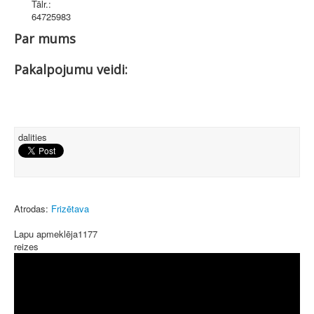
Tālr.:
64725983
Par mums
Pakalpojumu veidi:
dalities
Atrodas:
Frizētava
Lapu apmeklēja
1177
reizes