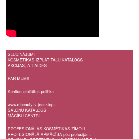
SLUDINĀJUMI
KOSMĒTIKAS IZPLATĪTĀJU KATALOGS
AKCIJAS, ATLAIDES
.
PAR MUMS
.
Konfidencialitātes politika
.
www.e-beauty.lv (desktop)
SALONU KATALOGS
MĀCĪBU CENTRI
.
PROFESIONĀLAS KOSMĒTIKAS ZĪMOLI
PROFESIONĀLĀ APMĀCĪBA pēc profesijām: