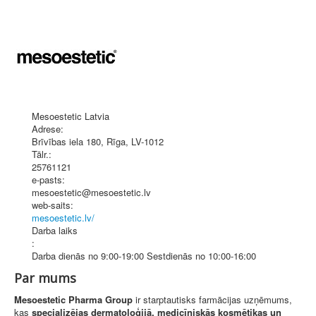
Mesoestetic Latvia
Adrese:
Brīvības iela 180
,
Rīga
, LV-1012
Tālr.:
25761121
e-pasts:
mesoestetic@mesoestetic.lv
web-saits:
mesoestetic.lv/
Darba laiks
:
Darba dienās no 9:00-19:00 Sestdienās no 10:00-16:00
Par mums
Mesoestetic Pharma Group
ir starptautisks farmācijas uzņēmums,
kas
specializējas dermatoloģijā, medicīniskās kosmētikas un