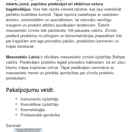
iekārtu jomā, papildus piedāvājot arī efektīvus uztura
bagātinātājus
. Viss tiek ražots vienotā ražotnē, kas ļauj nodrošināt
perfektu kvalitātes kontroli. Tāpat rūpnīca sadarbojas ar vadošiem
ārstiem, universitātēm un speciālistiem, lai veicinātu nemitīgu
izaugsmi un produkti atbilstu jaunākajām tendencēm. Šobrīd
mesoestetic zīmols tiek pārstāvēts 105 pasaules valstīs. Zīmols
piedāvā produktus no pīlingiem un biorevitalizācijas preparātiem līdz
pat kopjošām anti-age procedūru pakām, produktiem ķermenim un
mājas lietošanai.
Mesoestetic Latvia
ir oficiālais mesoestetic zīmola izplatītājs Baltijas
valstīs. Piedāvājam produktu iegādi procedūru kabinetam, kā arī Jūsu
klientu mājas kopšanas rutīnai. Tāpat piedāvājam seminārus ar
mesoestetic treneri un privātās apmācības par zīmola produktu
protokoliem.
Pakalpojumu veidi:
Instrumentu izplatītājs
Kosmētikas izplatītājs
Kosmetoloģija
Profesionālā apmācība
Semināri