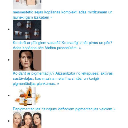
mesoestetic sejas kopšanas komplekti ādas mirdzumam un
jauneklīgam izskatam »
Ko darīt ar pīlingiem vasarā? Ko svarīgi zināt pirms un pēc?
Ādas kopšana pēc šādām procedūrām. »
Ko darīt ar pigmentāciju? Aizsardzība no iekšpuses: aktīvās
sastāvdaļas, kas mazina melanīna sintēzi un koriģē
pigmentācijas plankumus. »
Depigmentācijas risinājumi dažādiem pigmentācijas veidiem »