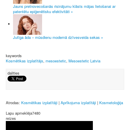
Jauns pretnovecošanās risinājumu klāsts mājas lietošanai ar
patentētu epiģenētisku efektivitāti »
Jutīga āda – mūsdienu modernā dzīvesveida sekas »
keywords
Kosmētikas izplatītājs
,
mesoestetic
,
Mesoestetic Latvia
dalities
Atrodas:
Kosmētikas izplatītāji
|
Aprīkojuma izplatītāji
|
Kosmetoloģija
Lapu apmeklēja
7480
reizes