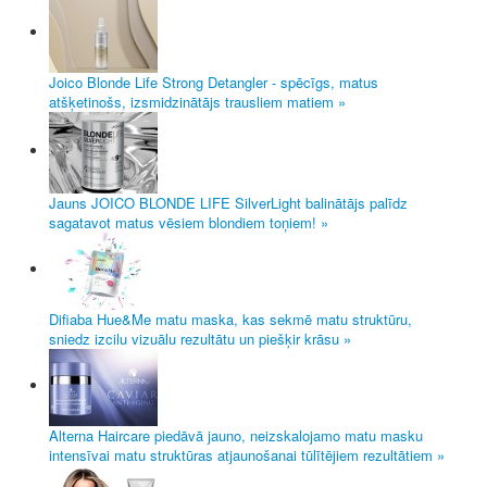
Joico Blonde Life Strong Detangler - spēcīgs, matus
atšķetinošs, izsmidzinātājs trausliem matiem »
Jauns JOICO BLONDE LIFE SilverLight balinātājs palīdz
sagatavot matus vēsiem blondiem toņiem! »
Difiaba Hue&Me matu maska, kas sekmē matu struktūru,
sniedz izcilu vizuālu rezultātu un piešķir krāsu »
Alterna Haircare piedāvā jauno, neizskalojamo matu masku
intensīvai matu struktūras atjaunošanai tūlītējiem rezultātiem »