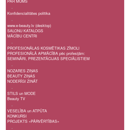
PAR MUMS
.
Konfidencialitātes politika
.
www.e-beauty.lv (desktop)
SALONU KATALOGS
MĀCĪBU CENTRI
.
PROFESIONĀLAS KOSMĒTIKAS ZĪMOLI
PROFESIONĀLĀ APMĀCĪBA pēc profesijām:
SEMINĀRI, PREZENTĀCIJAS SPECIĀLISTIEM
.
NOZARES ZIŅAS
BEAUTY ZIŅAS
NODERĪGI ZINĀT
.
STILS un MODE
Beauty TV
.
VESELĪBA un ATPŪTA
KONKURSI
PROJEKTS «PĀRVĒRTĪBAS»
.