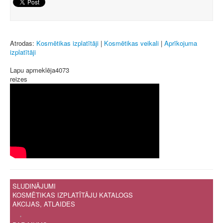
Atrodas:
Kosmētikas izplatītāji
|
Kosmētikas veikali
|
Aprīkojuma
izplatītāji
Lapu apmeklēja
4073
reizes
SLUDINĀJUMI
KOSMĒTIKAS IZPLATĪTĀJU KATALOGS
AKCIJAS, ATLAIDES
.