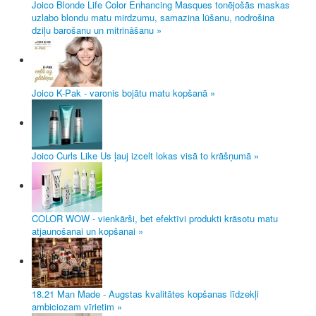
Joico Blonde Life Color Enhancing Masques tonējošās maskas
uzlabo blondu matu mirdzumu, samazina lūšanu, nodrošina
dziļu barošanu un mitrināšanu »
Joico K-Pak - varonis bojātu matu kopšanā »
Joico Curls Like Us ļauj izcelt lokas visā to krāšņumā »
COLOR WOW - vienkārši, bet efektīvi produkti krāsotu matu
atjaunošanai un kopšanai »
18.21 Man Made - Augstas kvalitātes kopšanas līdzekļi
ambiciozam vīrietim »