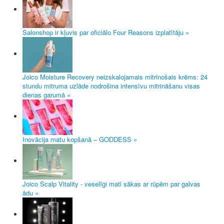
Salonshop ir kļuvis par oficiālo Four Reasons izplatītāju »
Joico Moisture Recovery neizskalojamais mitrinošais krēms: 24
stundu mitruma uzlāde nodrošina intensīvu mitrināšanu visas
dienas garumā »
Inovācija matu kopšanā – GODDESS »
Joico Scalp Vitality - veselīgi mati sākas ar rūpēm par galvas
ādu »