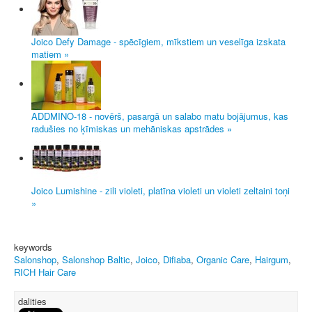
Joico Defy Damage - spēcīgiem, mīkstiem un veselīga izskata
matiem »
ADDMINO-18 - novērš, pasargā un salabo matu bojājumus, kas
radušies no ķīmiskas un mehāniskas apstrādes »
Joico Lumishine - zili violeti, platīna violeti un violeti zeltaini toņi
»
keywords
Salonshop
,
Salonshop Baltic
,
Joico
,
Difiaba
,
Organic Care
,
Hairgum
,
RICH Hair Care
dalities