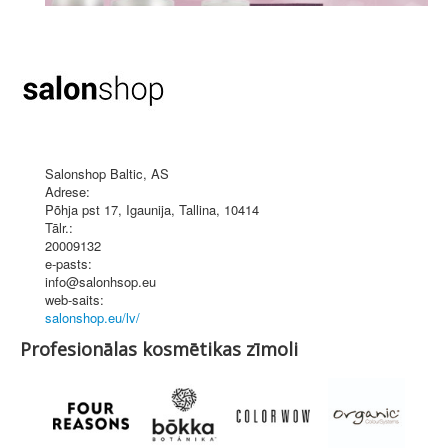
Salonshop Baltic, AS
Adrese:
Põhja pst 17
,
Igaunija, Tallina
, 10414
Tālr.:
20009132
e-pasts:
info@salonhsop.eu
web-saits:
salonshop.eu/lv/
Profesionālas kosmētikas zīmoli