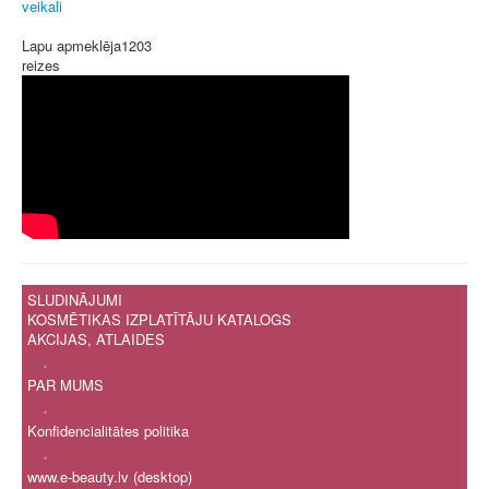
veikali
Lapu apmeklēja
1203
reizes
SLUDINĀJUMI
KOSMĒTIKAS IZPLATĪTĀJU KATALOGS
AKCIJAS, ATLAIDES
.
PAR MUMS
.
Konfidencialitātes politika
.
www.e-beauty.lv (desktop)