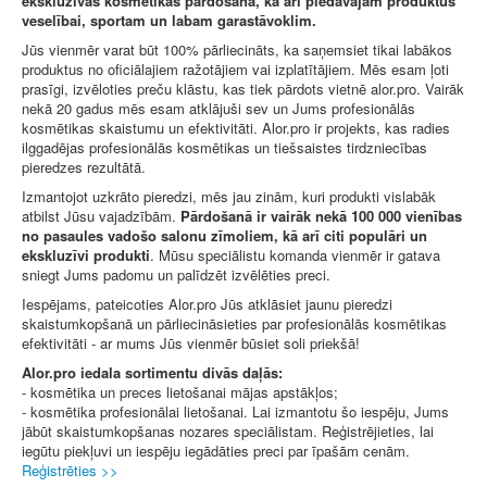
ekskluzīvās kosmētikas pārdošanā, kā arī piedāvājam produktus
veselībai, sportam un labam garastāvoklim.
Jūs vienmēr varat būt 100% pārliecināts, ka saņemsiet tikai labākos
produktus no oficiālajiem ražotājiem vai izplatītājiem. Mēs esam ļoti
prasīgi, izvēloties preču klāstu, kas tiek pārdots vietnē alor.pro. Vairāk
nekā 20 gadus mēs esam atklājuši sev un Jums profesionālās
kosmētikas skaistumu un efektivitāti. Alor.pro ir projekts, kas radies
ilggadējas profesionālās kosmētikas un tiešsaistes tirdzniecības
pieredzes rezultātā.
Izmantojot uzkrāto pieredzi, mēs jau zinām, kuri produkti vislabāk
atbilst Jūsu vajadzībām.
Pārdošanā ir vairāk nekā 100 000 vienības
no pasaules vadošo salonu zīmoliem, kā arī citi populāri un
ekskluzīvi produkti
. Mūsu speciālistu komanda vienmēr ir gatava
sniegt Jums padomu un palīdzēt izvēlēties preci.
Iespējams, pateicoties Alor.pro Jūs atklāsiet jaunu pieredzi
skaistumkopšanā un pārliecināsieties par profesionālās kosmētikas
efektivitāti - ar mums Jūs vienmēr būsiet soli priekšā!
Alor.pro iedala sortimentu divās daļās:
- kosmētika un preces lietošanai mājas apstākļos;
- kosmētika profesionālai lietošanai. Lai izmantotu šo iespēju, Jums
jābūt skaistumkopšanas nozares speciālistam. Reģistrējieties, lai
iegūtu piekļuvi un iespēju iegādāties preci par īpašām cenām.
Reģistrēties >>