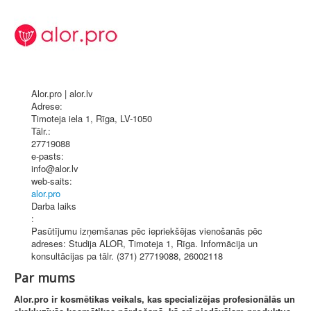
Alor.pro | alor.lv
Adrese:
Timoteja iela 1
,
Rīga
, LV-1050
Tālr.:
27719088
e-pasts:
info@alor.lv
web-saits:
alor.pro
Darba laiks
:
Pasūtījumu izņemšanas pēc iepriekšējas vienošanās pēc
adreses: Studija ALOR, Timoteja 1, Rīga. Informācija un
konsultācijas pa tālr. (371) 27719088, 26002118
Par mums
Alor.pro ir kosmētikas veikals, kas specializējas profesionālās un