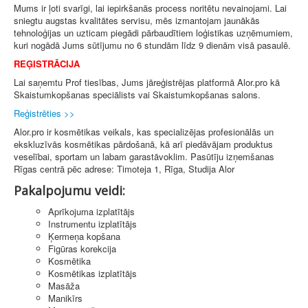
Mums ir ļoti svarīgi, lai iepirkšanās process noritētu nevainojami. Lai
sniegtu augstas kvalitātes servisu, mēs izmantojam jaunākās
tehnoloģijas un uzticam piegādi pārbaudītiem loģistikas uzņēmumiem,
kuri nogādā Jums sūtījumu no 6 stundām līdz 9 dienām visā pasaulē.
REĢISTRĀCIJA
Lai saņemtu Prof tiesības, Jums jāreģistrējas platformā Alor.pro kā
Skaistumkopšanas speciālists vai Skaistumkopšanas salons.
Reģistrēties >>
Alor.pro ir kosmētikas veikals, kas specializējas profesionālās un
ekskluzīvās kosmētikas pārdošanā, kā arī piedāvājam produktus
veselībai, sportam un labam garastāvoklim. Pasūtīju izņemšanas
Rīgas centrā pēc adrese: Timoteja 1, Rīga, Studija Alor
Pakalpojumu veidi:
Aprīkojuma izplatītājs
Instrumentu izplatītājs
Ķermeņa kopšana
Figūras korekcija
Kosmētika
Kosmētikas izplatītājs
Masāža
Manikīrs