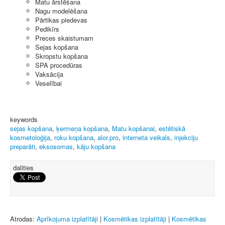
Matu ārstēšana
Nagu modelēšana
Pārtikas piedevas
Pedikīrs
Preces skaistumam
Sejas kopšana
Skropstu kopšana
SPA procedūras
Vaksācija
Veselībai
keywords
sejas kopšana
,
ķermeņa kopšana
,
Matu kopšanai
,
estētiskā
kosmetoloģija
,
roku kopšana
,
alor.pro
,
interneta veikals
,
injekciju
preparāti
,
eksosomas
,
kāju kopšana
dalities
Atrodas:
Aprīkojuma izplatītāji
|
Kosmētikas izplatītāji
|
Kosmētikas