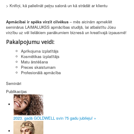
> Knifiņi, kā palielināt peļņu salonā un kā strādāt ar klientu
Apmācībai ir spēks virzīt cilvēkus
– mēs aicinām apmeklēt
seminārus LAIMALUKSS apmācības studijā, lai atbalstītu Jūsu
virzību uz vēl lielākiem panākumiem biznesā un kreatīvajā izpausmē!
Pakalpojumu veidi:
Aprīkojuma izplatītājs
Kosmētikas izplatītājs
Matu ārstēšana
Preces skaistumam
Profesionālā apmācība
Semināri
Publikacijas
2023. gadā GOLDWELL svin 75 gadu jubileju! »