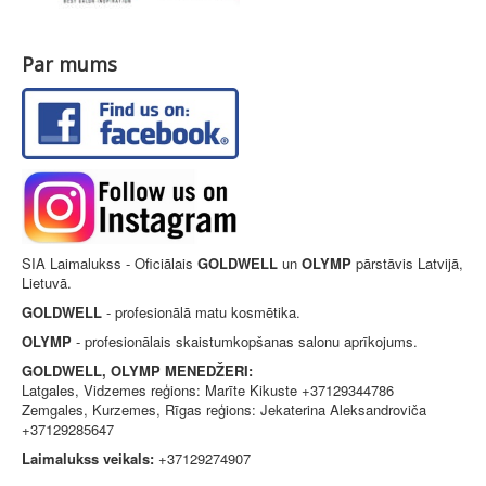
Par mums
SIA Laimalukss - Oficiālais
GOLDWELL
un
OLYMP
pārstāvis Latvijā,
Lietuvā.
GOLDWELL
- profesionālā matu kosmētika.
OLYMP
- profesionālais skaistumkopšanas salonu aprīkojums.
GOLDWELL, OLYMP MENEDŽERI:
Latgales, Vidzemes reģions: Marīte Kikuste +37129344786
Zemgales, Kurzemes, Rīgas reģions: Jekaterina Aleksandroviča
+37129285647
Laimalukss veikals:
+37129274907