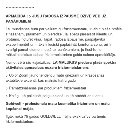
********************
APMĀCĪBA >> JŪSU RADOŠĀ IZPAUSME DZĪVĒ VED UZ
PANĀKUMIEM
Lai mūsdienās būtu par veiksmīgu friziermeistaru, ir jābūt plaša profila
zināšanām, prasmēm un pieredzei, lai spētu piesaistīt klientu un,
protams, noturēt viņu. Tāpat, radošā izpausme, pašpaļāvība
eksperimentēt un mākslinieciski paplašināt komforta zonu, arī ir
svarīgi pamat elementi ceļā uz panākumiem, jo tieši to no
mākslinieciskas dabas friziermeistariem gaida salona apmeklētājs.
Ņemot vērā šīs vajadzības,
LAIMALUKSS piedāvā plaša spektra
aktivitātes apmācības nozarē friziermeistariem
:
> Color Zoom jauno tendenču matu griezumi un krāsošanas
aktuālākie akcenti, kas mainās katru gadu
> Pamatzināšanas par produktiem friziermeistari
> Knifiņi, kā palielināt peļņu salonā un kā strādāt ar klientu
Goldwell - profesionālā matu kosmētika frizieriem un matu
kopšanai mājās.
Ilgāk nekā 75 gadus GOLDWELL ir bijis ekskluzīvs partneris
friziermeistariem.