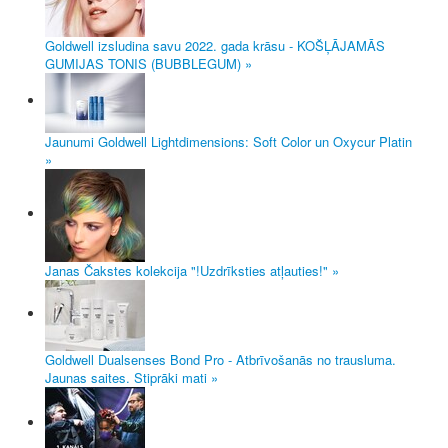
Goldwell izsludina savu 2022. gada krāsu - KOŠĻĀJAMĀS
GUMIJAS TONIS (BUBBLEGUM) »
Jaunumi Goldwell Lightdimensions: Soft Color un Oxycur Platin
»
Janas Čakstes kolekcija "!Uzdrīksties atļauties!" »
Goldwell Dualsenses Bond Pro - Atbrīvošanās no trausluma.
Jaunas saites. Stiprāki mati »