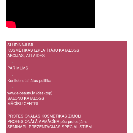
SLUDINĀJUMI
KOSMĒTIKAS IZPLATĪTĀJU KATALOGS
AKCIJAS, ATLAIDES
.
PAR MUMS
.
Konfidencialitātes politika
.
www.e-beauty.lv (desktop)
SALONU KATALOGS
MĀCĪBU CENTRI
.
PROFESIONĀLAS KOSMĒTIKAS ZĪMOLI
PROFESIONĀLĀ APMĀCĪBA pēc profesijām:
SEMINĀRI, PREZENTĀCIJAS SPECIĀLISTIEM
.