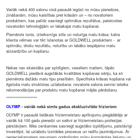
Vairāk nekā 400 salonu visā pasaulē iegūst no mūsu pieredzes,
zināšanām, mūsu kaislības pret krāsām un – no novatoriem
produktiem, kas palīdz sasniegt optimālus rezultātus, pateicoties
novatorām tehnoloģijām un labakajai matu kopšanai.
Piemērots tonis, izteiksmīgs stils un noturīga matu krāsa: katra
klienta vēlmes var tikt īstenotas ar GOLDWELL produktiem - ar
optimālu, drošu rezultātu, noturību un labāko iespējamo matu
aizsardzību un kopšanu.
Nekas nav skaistāks par spīdīgiem, veseliem matiem, tāpēc
GOLDWELL piedāvā augstākās kvalitātes kopšanas sēriju, ka sir
piemērota dažādu matu tipu prasībām. Specifiska krāsas kopšana vai
ilgstoša matu struktūras uzlabošana: novatorie salona servisi ieteiks
rekomendācijas par produktu matu kopšanai mājās pārdošanu.
********************
OLYMP
- vairāk nekā simts gadus ekskluzivitāte frizieriem
OLYMP ir pasaulē lielākais friziermeistaru aprīkojumu piegādātājs ar
vairāk kā 100 gadu pieredzi un saikni ar friziermeistaru profesijas
pārstāvjiem. Mēs cenšamies sasniegt augstāko izpildījumu, patstāvīgi
investējot, lai uzlabotu izstrādes procesus un radītu jauninājumus. Ar
nepieciešamajiem resursiem nodrošinām mūsu kompānijas lielumu un