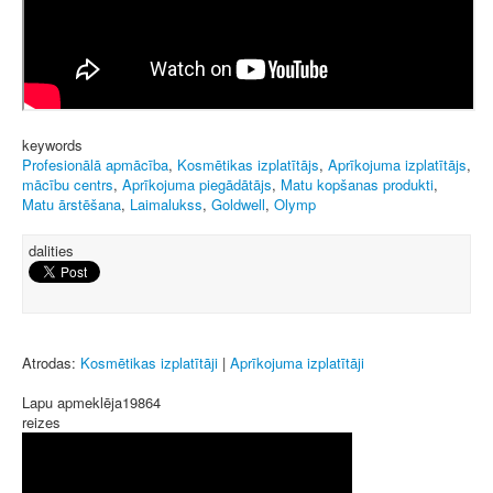
keywords
Profesionālā apmācība
,
Kosmētikas izplatītājs
,
Aprīkojuma izplatītājs
,
mācību centrs
,
Aprīkojuma piegādātājs
,
Matu kopšanas produkti
,
Matu ārstēšana
,
Laimalukss
,
Goldwell
,
Olymp
dalities
Atrodas:
Kosmētikas izplatītāji
|
Aprīkojuma izplatītāji
Lapu apmeklēja
19864
reizes