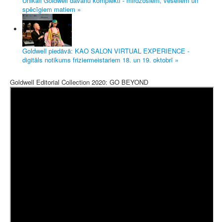
Unikāli Goldwell dāvanu komplekti - mirdzošiem, veseliem un
spēcīgiem matiem »
Goldwell piedāvā: KAO SALON VIRTUAL EXPERIENCE -
digitāls notikums friziermeistariem 18. un 19. oktobrī »
Goldwell Editorial Collection 2020: GO BEYOND