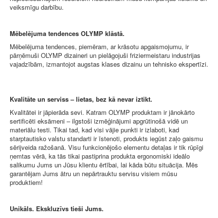
veiksmīgu darbību.
Mēbelējuma tendences OLYMP klāstā.
Mēbelējuma tendences, piemēram, ar krāsotu apgaismojumu, ir
pārņēmuši OLYMP dizaineri un pielāgojuši friziermeistaru industrijas
vajadzībām, izmantojot augstas klases dizainu un tehnisko ekspertīzi.
Kvalitāte un serviss – lietas, bez kā nevar iztikt.
Kvalitātei ir jāpierāda sevi. Katram OLYMP produktam ir jānokārto
sertificēti eksāmeni – ilgstoši izmēģinājumi apgrūtinošā vidē un
materiālu testi. Tikai tad, kad visi vājie punkti ir izlaboti, kad
starptautisko valstu standarti ir īstenoti, produkts iegūst zaļo gaismu
sērijveida ražošanā. Visu funkcionējošo elementu detaļas ir tik rūpīgi
ņemtas vērā, ka tās tikai pastiprina produkta ergonomiski ideālo
salikumu Jums un Jūsu klientu ērtībai, lai kāda būtu situācija. Mēs
garantējam Jums ātru un nepārtrauktu servisu visiem mūsu
produktiem!
Unikāls. Ekskluzīvs tieši Jums.