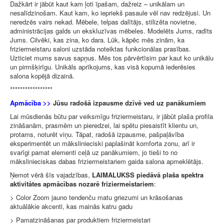
Dažkārt ir jābūt kaut kam ļoti īpašam, dažreiz – unikālam un
nesalīdzinošam. Kaut kam, ko iepriekš pasaule vēl nav redzējusi. Un
neredzēs vairs nekad. Mēbele, telpas dalītājs, stilizēta novietne,
administrācijas galds un ekskluzīvas mēbeles. Modelēts Jums, radīts
Jums. Cilvēki, kas zina, ko dara. Lūk, kāpēc mēs zinām, ka
friziermeistaru saloni uzstāda noteiktas funkcionālas prasības.
Uzticiet mums savus sapņus. Mēs tos pārvērtīsim par kaut ko unikālu
un pirmšķirīgu. Unikāls aprīkojums, kas visā kopumā iederēsies
salona kopējā dizainā.
*****************
Apmācība >>
Jūsu radošā izpausme dzīvē ved uz panākumiem
Lai mūsdienās būtu par veiksmīgu friziermeistaru, ir jābūt plaša profila
zināšanām, prasmēm un pieredzei, lai spētu piesaistīt klientu un,
protams, noturēt viņu. Tāpat, radošā izpausme, pašpaļāvība
eksperimentēt un mākslinieciski paplašināt komforta zonu, arī ir
svarīgi pamat elementi ceļā uz panākumiem, jo tieši to no
mākslinieciskas dabas friziermeistariem gaida salona apmeklētājs.
Ņemot vērā šīs vajadzības,
LAIMALUKSS piedāvā plaša spektra
aktivitātes apmācības nozarē friziermeistariem
:
> Color Zoom jauno tendenču matu griezumi un krāsošanas
aktuālākie akcenti, kas mainās katru gadu
> Pamatzināšanas par produktiem friziermeistari