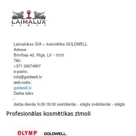
Laimalukss SIA > kosmētika GOLDWELL
Adrese:
Brīvības 43
,
Rīga
, LV - 1010
Tālr.:
+371 29274907
e-pasts:
info@goldwell.lv
web-saits:
goldwell.lv
Darba laiks
:
darba dienās 9.00-18.00 sestdienās - slēgts svētdienās - slēgts
Profesionālas kosmētikas zīmoli