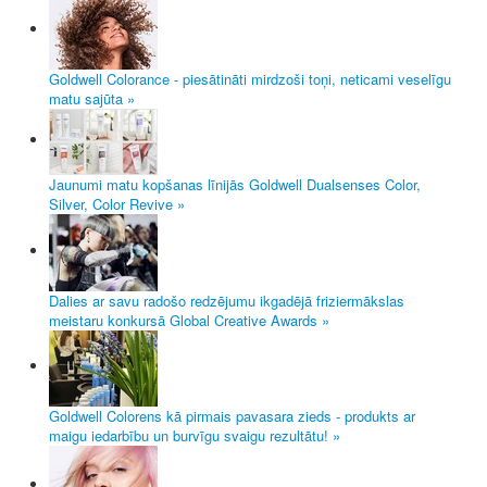
Goldwell Colorance - piesātināti mirdzoši toņi, neticami veselīgu
matu sajūta »
Jaunumi matu kopšanas līnijās Goldwell Dualsenses Color,
Silver, Color Revive »
Dalies ar savu radošo redzējumu ikgadējā friziermākslas
meistaru konkursā Global Creative Awards »
Goldwell Colorens kā pirmais pavasara zieds - produkts ar
maigu iedarbību un burvīgu svaigu rezultātu! »