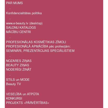
PAR MUMS
.
Konfidencialitātes politika
.
www.e-beauty.lv (desktop)
SALONU KATALOGS
MĀCĪBU CENTRI
.
PROFESIONĀLAS KOSMĒTIKAS ZĪMOLI
PROFESIONĀLĀ APMĀCĪBA pēc profesijām:
SEMINĀRI, PREZENTĀCIJAS SPECIĀLISTIEM
.
NOZARES ZIŅAS
BEAUTY ZIŅAS
NODERĪGI ZINĀT
.
STILS un MODE
Beauty TV
.
VESELĪBA un ATPŪTA
KONKURSI
PROJEKTS «PĀRVĒRTĪBAS»
.