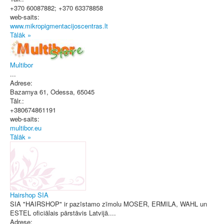
+370 60087882; +370 63378858
web-saits:
www.mikropigmentacijoscentras.lt
Tālāk »
Multibor
...
Adrese:
Bazarnya 61
,
Odessa
, 65045
Tālr.:
+380674861191
web-saits:
multibor.eu
Tālāk »
Hairshop SIA
SIA "HAIRSHOP" ir pazīstamo zīmolu MOSER, ERMILA, WAHL un
ESTEL oficiālais pārstāvis Latvijā....
Adrese: