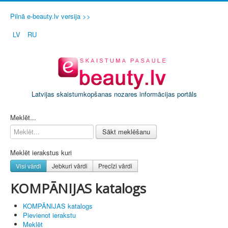
Pilnā e-beauty.lv versija >>
LV
RU
Latvijas skaistumkopšanas nozares informācijas portāls
PIETEIKT SAVU SALONU / FIRMU
Meklēt...
Sākt meklēšanu
Meklēt ierakstus kuri
Visi vārdi
Jebkuri vārdi
Precīzi vārdi
KOMPĀNIJAS katalogs
KOMPĀNIJAS katalogs
Pievienot ierakstu
Meklēt