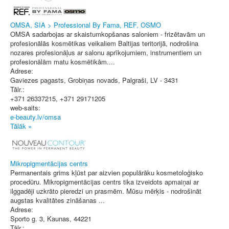
OMSA, SIA > Professional By Fama, REF, OSMO
OMSA sadarbojas ar skaistumkopšanas saloniem - frizētavām un
profesionālās kosmētikas veikaliem Baltijas teritorijā, nodrošina
nozares profesionāļus ar salonu aprīkojumiem, instrumentiem un
profesionālām matu kosmētikām....
Adrese:
Gaviezes pagasts, Grobiņas novads
,
Palgraši
, LV - 3431
Tālr.:
+371 26337215, +371 29171205
web-saits:
e-beauty.lv/omsa
Tālāk »
Mikropigmentācijas centrs
Permanentais grims kļūst par aizvien populārāku kosmetoloģisko
procedūru. Mikropigmentācijas centrs tika izveidots apmaiņai ar
ilggadēji uzkrāto pieredzi un prasmēm. Mūsu mērķis - nodrošināt
augstas kvalitātes zināšanas ...
Adrese:
Sporto g. 3
,
Kaunas
, 44221
Tālr.: