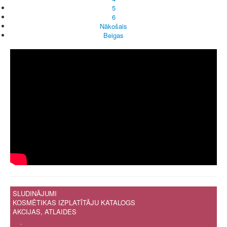
5
6
Nākošais
Beigas
SLUDINĀJUMI
KOSMĒTIKAS IZPLATĪTĀJU KATALOGS
AKCIJAS, ATLAIDES
.