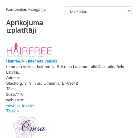
Kompānijas kategorija
Aprīkojuma
izplatītāji
Hairfree.lv - interneta veikals
Interneta veikals hairfree.lv. Silk'n un Lanaform oficiālais pārstāvis
Latvijā....
Adrese:
Slucko g. 3
,
Vilnius, Lithuania
, LT-09312
Tālr.:
26857776
web-saits:
www.hairfree.lv/
Tālāk »