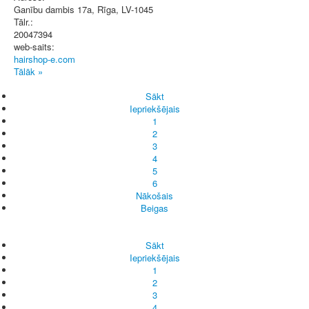
Ganību dambis 17a
,
Rīga
, LV-1045
Tālr.:
20047394
web-saits:
hairshop-e.com
Tālāk »
Sākt
Iepriekšējais
1
2
3
4
5
6
Nākošais
Beigas
Sākt
Iepriekšējais
1
2
3
4