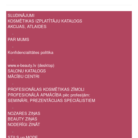
SLUDINĀJUMI
KOSMĒTIKAS IZPLATĪTĀJU KATALOGS
AKCIJAS, ATLAIDES
.
PAR MUMS
.
Konfidencialitātes politika
.
www.e-beauty.lv (desktop)
SALONU KATALOGS
MĀCĪBU CENTRI
.
PROFESIONĀLAS KOSMĒTIKAS ZĪMOLI
PROFESIONĀLĀ APMĀCĪBA pēc profesijām:
SEMINĀRI, PREZENTĀCIJAS SPECIĀLISTIEM
.
NOZARES ZIŅAS
BEAUTY ZIŅAS
NODERĪGI ZINĀT
.
STILS un MODE