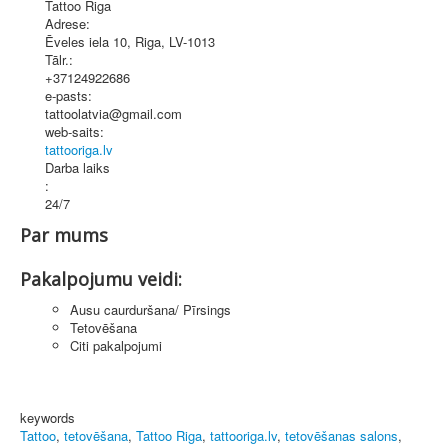
Tattoo Riga
Adrese:
Ēveles iela 10
,
Riga
, LV-1013
Tālr.:
+37124922686
e-pasts:
tattoolatvia@gmail.com
web-saits:
tattooriga.lv
Darba laiks
:
24/7
Par mums
Pakalpojumu veidi:
Ausu caurduršana/ Pīrsings
Tetovēšana
Citi pakalpojumi
keywords
Tattoo
,
tetovēšana
,
Tattoo Riga
,
tattooriga.lv
,
tetovēšanas salons
,