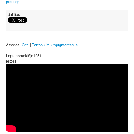
pīrsings
dalities
Atrodas:
Cits
|
Tattoo / Mikropigmentācija
Lapu apmeklēja
1251
reizes