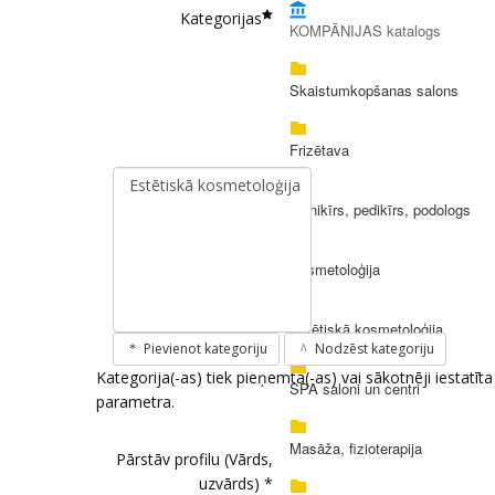
Kategorijas
KOMPĀNIJAS katalogs
Skaistumkopšanas salons
Frizētava
Manikīrs, pedikīrs, podologs
Kosmetoloģija
Estētiskā kosmetoloģija
Pievienot kategoriju
Nodzēst kategoriju
Kategorija(-as) tiek pieņemta(-as) vai sākotnēji iestatīt
SPA saloni un centri
parametra.
Masāža, fizioterapija
Pārstāv profilu (Vārds,
uzvārds) *