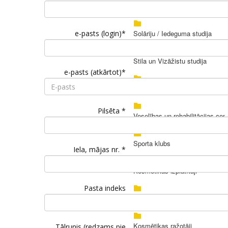
Tattoo / Mikropigmentācija
e-pasts (login)*
Solāriju / Iedeguma studija
Stila un Vizāžistu studija
e-pasts (atkārtot)*
Netradicionālā medicīna, psihote
Pilsēta *
Veselības un rehabilitācijas cen
Sporta klubs
Iela, mājas nr. *
Kosmētikas izplatītāji
Pasta indeks
Aprīkojuma izplatītāji
Kosmētikas ražotāji
Tālrunis (redzams pie