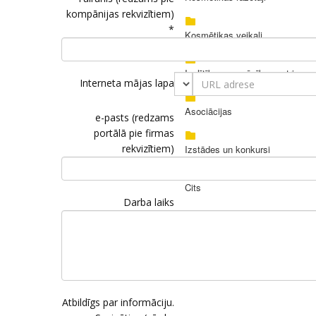
kompānijas rekvizītiem)
*
Kosmētikas veikali
Izglītības un mācību centri
Interneta mājas lapa
Asociācijas
e-pasts (redzams
portālā pie firmas
rekvizītiem)
Izstādes un konkursi
Cits
Darba laiks
Atbildīgs par informāciju.