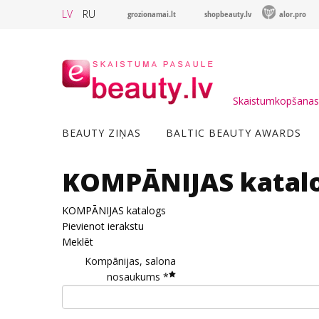
LV
RU
grozionamai.lt
shopbeauty.lv
alor.pro
Skaistumkopšanas 
BEAUTY ZIŅAS
BALTIC BEAUTY AWARDS
KOMPĀNIJAS katal
KOMPĀNIJAS katalogs
Pievienot ierakstu
Meklēt
Kompānijas, salona
nosaukums *