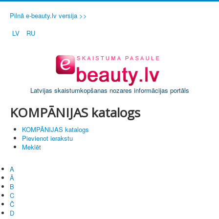
Pilnā e-beauty.lv versija >>
LV
RU
Latvijas skaistumkopšanas nozares informācijas portāls
KOMPĀNIJAS katalogs
KOMPĀNIJAS katalogs
Pievienot ierakstu
Meklēt
A
Ā
B
C
Č
D