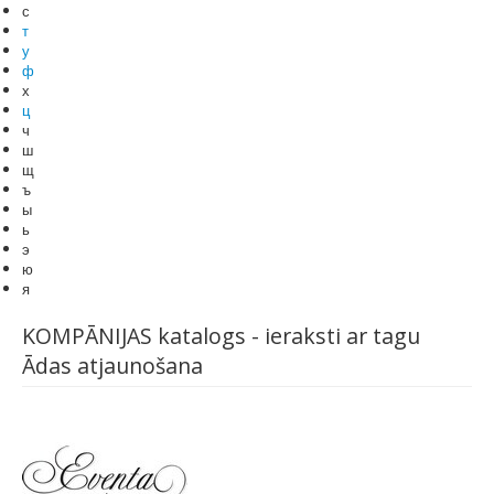
с
т
у
ф
х
ц
ч
ш
щ
ъ
ы
ь
э
ю
я
KOMPĀNIJAS katalogs - ieraksti ar tagu
Ādas atjaunošana