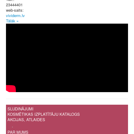
23444401
web-saits:
vividerm.lv
Tālāk »
SLUDINĀJUMI
KOSMĒTIKAS IZPLATĪTĀJU KATALOGS
AKCIJAS, ATLAIDES
.
PAR MUMS