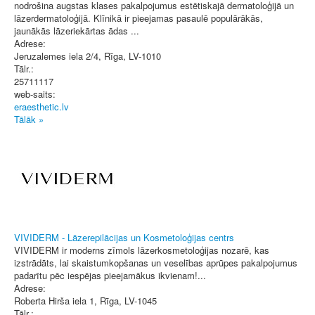
nodrošina augstas klases pakalpojumus estētiskajā dermatoloģijā un
lāzerdermatoloģijā. Klīnikā ir pieejamas pasaulē populārākās,
jaunākās lāzeriekārtas ādas ...
Adrese:
Jeruzalemes iela 2/4
,
Rīga
, LV-1010
Tālr.:
25711117
web-saits:
eraesthetic.lv
Tālāk »
VIVIDERM - Lāzerepilācijas un Kosmetoloģijas centrs
VIVIDERM ir moderns zīmols lāzerkosmetoloģijas nozarē, kas
izstrādāts, lai skaistumkopšanas un veselības aprūpes pakalpojumus
padarītu pēc iespējas pieejamākus ikvienam!...
Adrese:
Roberta Hirša iela 1
,
Rīga
, LV-1045
Tālr.: