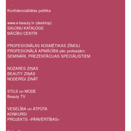
.
Konfidencialitātes politika
.
www.e-beauty.lv (desktop)
SALONU KATALOGS
MĀCĪBU CENTRI
.
PROFESIONĀLAS KOSMĒTIKAS ZĪMOLI
PROFESIONĀLĀ APMĀCĪBA pēc profesijām:
SEMINĀRI, PREZENTĀCIJAS SPECIĀLISTIEM
.
NOZARES ZIŅAS
BEAUTY ZIŅAS
NODERĪGI ZINĀT
.
STILS un MODE
Beauty TV
.
VESELĪBA un ATPŪTA
KONKURSI
PROJEKTS «PĀRVĒRTĪBAS»
.