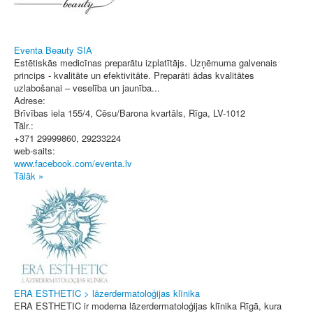
Eventa Beauty SIA
Estētiskās medicīnas preparātu izplatītājs. Uzņēmuma galvenais
princips - kvalitāte un efektivitāte. Preparāti ādas kvalitātes
uzlabošanai – veselība un jaunība...
Adrese:
Brīvības iela 155/4, Cēsu/Barona kvartāls
,
Rīga
, LV-1012
Tālr.:
+371 29999860, 29233224
web-saits:
www.facebook.com/eventa.lv
Tālāk »
ERA ESTHETIC > lāzerdermatoloģijas klīnika
ERA ESTHETIC ir moderna lāzerdermatoloģijas klīnika Rīgā, kura