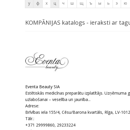
у
ф
х
ц
ч
ш
щ
ъ
ы
ь
э
ю
KOMPĀNIJAS katalogs - ieraksti ar tagu
Eventa Beauty SIA
Estētiskās medicīnas preparātu izplatītājs. Uzņēmuma galv
uzlabošanai – veselība un jaunība...
Adrese:
Brīvības iela 155/4, Cēsu/Barona kvartāls
,
Rīga
, LV-101
Tālr.:
+371 29999860, 29233224