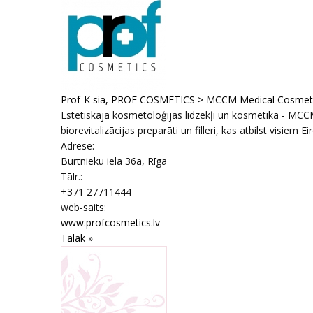
Prof-K sia, PROF COSMETICS > MCCM Medical Cosmetic
Estētiskajā kosmetoloģijas līdzekļi un kosmētika - MCCM M
biorevitalizācijas preparāti un filleri, kas atbilst visiem Ei
Adrese:
Burtnieku iela 36a
,
Rīga
Tālr.:
+371 27711444
web-saits:
www.profcosmetics.lv
Tālāk »