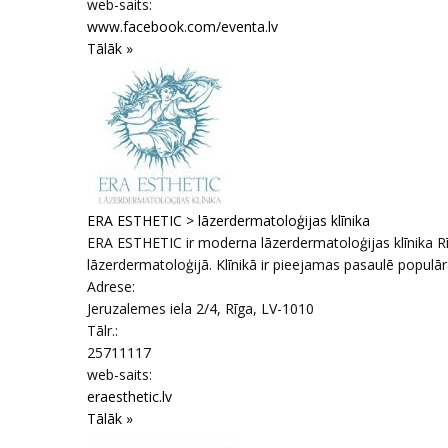
web-saits:
www.facebook.com/eventa.lv
Tālāk »
ERA ESTHETIC > lāzerdermatoloģijas klīnika
ERA ESTHETIC ir moderna lāzerdermatoloģijas klīnika R
lāzerdermatoloģijā. Klīnikā ir pieejamas pasaulē populār
Adrese:
Jeruzalemes iela 2/4
,
Rīga
, LV-1010
Tālr.:
25711117
web-saits:
eraesthetic.lv
Tālāk »