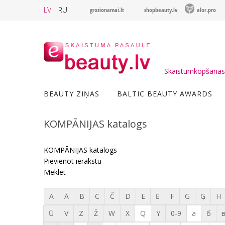
LV
RU
grozionamai.lt
shopbeauty.lv
alor.pro
Skaistumkopšanas 
BEAUTY ZIŅAS
BALTIC BEAUTY AWARDS
KOMPĀNIJAS katalogs
KOMPĀNIJAS katalogs
Pievienot ierakstu
Meklēt
A
Ā
B
C
Č
D
E
Ē
F
G
Ģ
H
Ū
V
Z
Ž
W
X
Q
Y
0-9
а
б