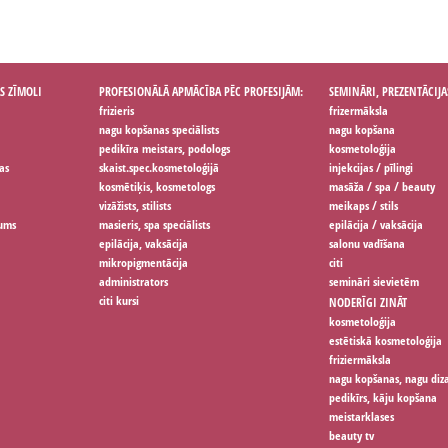
S ZĪMOLI
PROFESIONĀLĀ APMĀCĪBA PĒC PROFESIJĀM:
SEMINĀRI, PREZENTĀCIJA
frizieris
frizermāksla
nagu kopšanas speciālists
nagu kopšana
pedikīra meistars, podologs
kosmetoloģija
as
skaist.spec.kosmetoloģijā
injekcijas / pīlingi
kosmētiķis, kosmetologs
masāža / spa / beauty
vizāžists, stilists
meikaps / stils
jums
masieris, spa speciālists
epilācija / vaksācija
epilācija, vaksācija
salonu vadīšana
mikropigmentācija
citi
administrators
semināri sievietēm
citi kursi
NODERĪGI ZINĀT
kosmetoloģija
estētiskā kosmetoloģija
friziermāksla
nagu kopšanas, nagu diz
pedikīrs, kāju kopšana
meistarklases
beauty tv