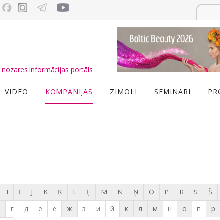
nozares informācijas portāls
VIDEO
KOMPĀNIJAS
ZĪMOLI
SEMINĀRI
PR
I
Ī
J
K
Ķ
L
Ļ
M
N
Ņ
O
P
R
S
Š
в
г
д
е
ё
ж
з
и
й
к
л
м
н
о
п
р