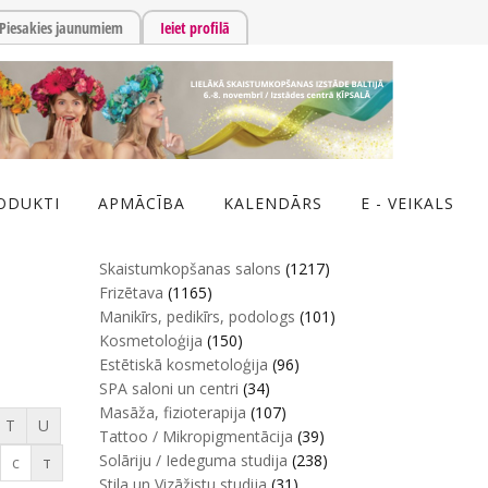
Piesakies jaunumiem
Ieiet profilā
ODUKTI
APMĀCĪBA
KALENDĀRS
E - VEIKALS
Skaistumkopšanas salons
(1217)
Frizētava
(1165)
Manikīrs, pedikīrs, podologs
(101)
Kosmetoloģija
(150)
Estētiskā kosmetoloģija
(96)
SPA saloni un centri
(34)
Masāža, fizioterapija
(107)
T
U
Tattoo / Mikropigmentācija
(39)
Solāriju / Iedeguma studija
(238)
с
т
Stila un Vizāžistu studija
(31)