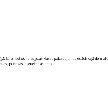
īgā, kura nodrošina augstas klases pakalpojumus estētiskajā dermato
ākās, jaunākās lāzeriekārtas ādas ...