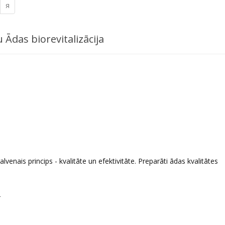
я
 Ādas biorevitalizācija
enais princips - kvalitāte un efektivitāte. Preparāti ādas kvalitātes
2