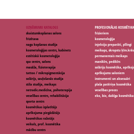
UZŅĒMUMU KATALOGS
PROFESIONĀLAS KOSMĒTIKA
skaistumkopšanas salons
frizieriem
frizētava
kosmetoloģija
nagu kopšanas studija
injekciju preparāti, pīlingi
kosmetoloģijas centrs, kabinets
meikaps, skropstu ķīm.krās
estētiskā kosmetoloģija
permanentais meikaps
spa centrs, salons
manikīrs, pedikīrs
masāža, fizioterapija
solāriju kosmētika, aprīko
tattoo / mikropigmentācija
aprīkojums saloniem
solārijs, sauļošanās studija
instrumenti un aksesuāri
stila studija, meikaps
plaša patēriņa kosmētika
netradic.medicīna, psihoterapija
veselības preces
veselības centrs, rehabilitācija
eko, bio, dabīga kosmētika
sporta centrs
kosmētikas izplatītājs
aprīkojuma piegādātājs
kosmētikas ražotājs
veikals, prof. kosmētika
mācību centrs