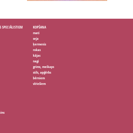
S SPECIĀLISTIEM
KOPŠANA
mati
seja
ķermenis
rokas
kājas
nagi
grims, meikaps
stils, apģērbs
bērniem
vīriešiem
ains