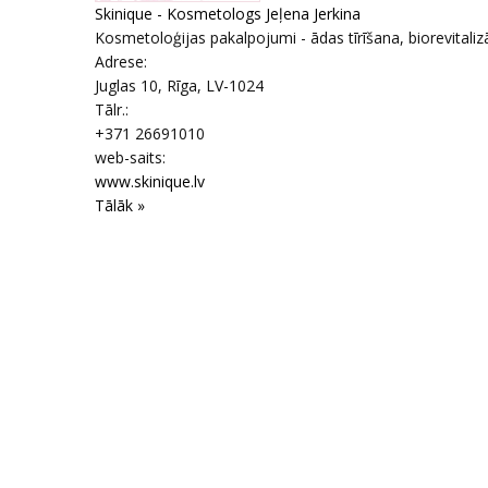
Skinique - Kosmetologs Jeļena Jerkina
Kosmetoloģijas pakalpojumi - ādas tīrīšana, biorevitaliz
Adrese:
Juglas 10
,
Rīga
, LV-1024
Tālr.:
+371 26691010
web-saits:
www.skinique.lv
Tālāk »