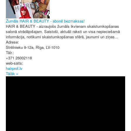
Žurnāls HAIR & BEAUTY - abonē bezmaksas!
HAIR & BEAUTY - aizraujošs žurnāls ikvienam skaistumkopšanas
salonā strādājošajam. Saistoši, aktuāli raksti un visa nepieciešamā
informācija, notikumi skaistumkopšanas sfērā, jaunumi un ziņas...
Adrese:
Strēlnieku 9-12a
,
Rīga
, LV-1010
Tālr.:
+371 26002118
web-saits:
hairprof.lv
Tālāk »