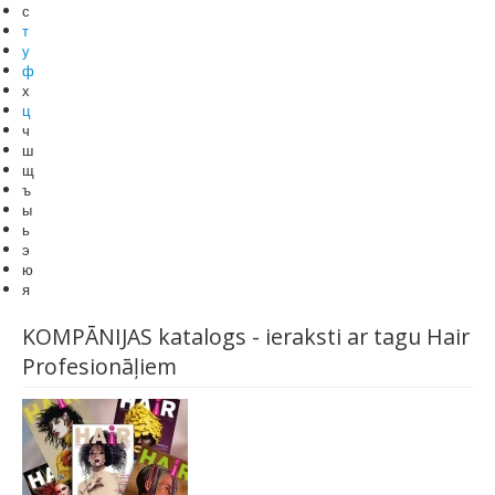
с
т
у
ф
х
ц
ч
ш
щ
ъ
ы
ь
э
ю
я
KOMPĀNIJAS katalogs - ieraksti ar tagu Hair
Profesionāļiem