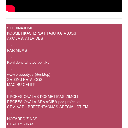
SLUDINĀJUMI
KOSMĒTIKAS IZPLATĪTĀJU KATALOGS
AKCIJAS, ATLAIDES
.
PAR MUMS
.
Konfidencialitātes politika
.
www.e-beauty.lv (desktop)
SALONU KATALOGS
MĀCĪBU CENTRI
.
PROFESIONĀLAS KOSMĒTIKAS ZĪMOLI
PROFESIONĀLĀ APMĀCĪBA pēc profesijām:
SEMINĀRI, PREZENTĀCIJAS SPECIĀLISTIEM
.
NOZARES ZIŅAS
BEAUTY ZIŅAS