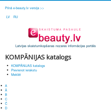
Pilnā e-beauty.lv versija >>
LV
RU
Latvijas skaistumkopšanas nozares informācijas portāls
KOMPĀNIJAS katalogs
KOMPĀNIJAS katalogs
Pievienot ierakstu
Meklēt
A
Ā
B
C
Č
D